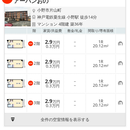
アーバンおの
録
小野市片山町
神戸電鉄粟生線 小野駅 徒歩14分
マンション 4階建 築36年
お気
階
家賃/
共益費
敷金/
礼金
間取り/
専有面積
2.9
－
1R
万円
2
階
お
－
20.12
0.3
m²
万円
気
に
入
2.9
－
1R
り
万円
2
階
お
－
20.12
登
0.3
m²
万円
気
録
に
入
2.9
－
1R
り
万円
2
階
お
－
20.12
登
0.3
m²
万円
気
録
に
入
2.9
－
1R
り
万円
3
階
お
－
20.12
登
0.3
m²
万円
気
録
に
入
全件の空室情報を表示する
り
登
録