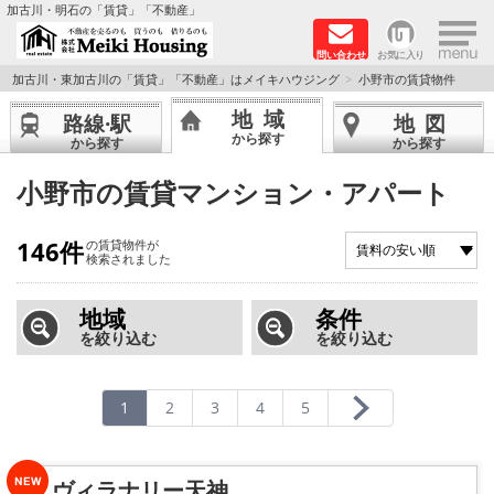
×
加古川・明石の「賃貸」「不動産」
問い合わせ
お気に入り
TOPページ
加古川・東加古川の「賃貸」「不動産」はメイキハウジング
小野市の賃貸物件
地域
路線·駅
地図
☆メイキハウジングオススメ物件特集☆
から探す
から探す
から探す
都市ガス物件
小野市の賃貸マンション・アパート
初期費用リーズナブル物件
146件
の賃貸物件が
検索されました
ファミリー物件
地域
条件
を絞り込む
を絞り込む
ペットOK物件
保証人不要物件
1
2
3
4
5
◆新築物件の新設備で快適♪◆
ヴィラナリー天神