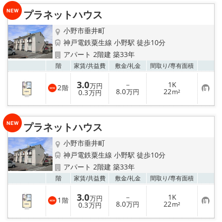
プラネットハウス
小野市垂井町
神戸電鉄粟生線 小野駅 徒歩10分
アパート 2階建 築33年
お気
階
家賃/
共益費
敷金/
礼金
間取り/
専有面積
3.0
－
1K
万円
2
階
お
8.0
22
0.3
万円
m²
万円
気
に
入
り
プラネットハウス
登
録
小野市垂井町
神戸電鉄粟生線 小野駅 徒歩10分
アパート 2階建 築33年
お気
階
家賃/
共益費
敷金/
礼金
間取り/
専有面積
3.0
－
1K
万円
1
階
お
8.0
22
0.3
万円
m²
万円
気
に