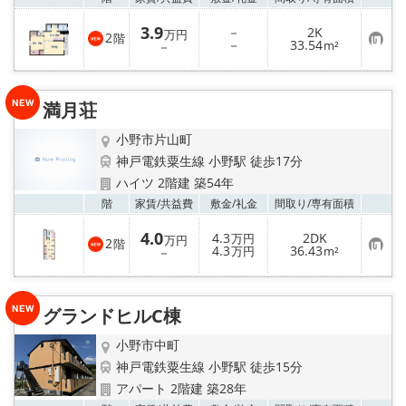
3.9
－
2K
万円
2
階
お
－
33.54
－
m²
気
に
入
り
満月荘
登
録
小野市片山町
神戸電鉄粟生線 小野駅 徒歩17分
ハイツ 2階建 築54年
お気
階
家賃/
共益費
敷金/
礼金
間取り/
専有面積
4.0
4.3
2DK
万円
万円
2
階
お
4.3
36.43
－
万円
m²
気
に
入
り
グランドヒルC棟
登
録
小野市中町
神戸電鉄粟生線 小野駅 徒歩15分
アパート 2階建 築28年