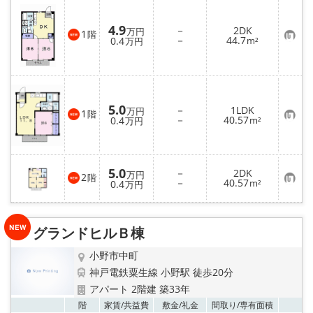
入
り
登
4.9
－
2DK
万円
録
1
階
お
－
44.7
0.4
m²
万円
気
に
入
り
登
録
5.0
－
1LDK
万円
1
階
お
－
40.57
0.4
m²
万円
気
に
入
り
登
5.0
－
2DK
万円
2
録
階
お
－
40.57
0.4
m²
万円
気
に
入
り
グランドヒルＢ棟
登
録
小野市中町
神戸電鉄粟生線 小野駅 徒歩20分
アパート 2階建 築33年
お気
階
家賃/
共益費
敷金/
礼金
間取り/
専有面積