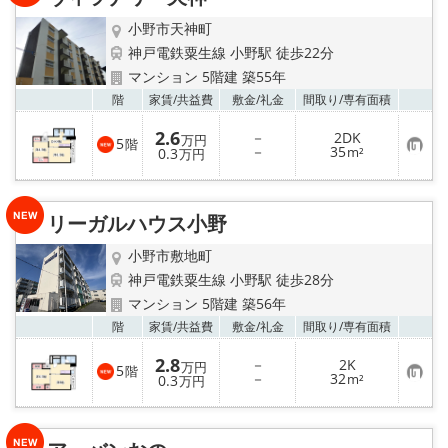
路線·駅から探す
小野市天神町
地域から探す
神戸電鉄粟生線 小野駅 徒歩22分
マンション 5階建 築55年
地図から探す
お気
階
家賃/
共益費
敷金/
礼金
間取り/
専有面積
2.6
－
2DK
万円
5
階
スタッフ紹介
お
－
35
0.3
m²
万円
気
に
入
Instagram
り
リーガルハウス小野
登
録
店舗情報·アクセス
小野市敷地町
神戸電鉄粟生線 小野駅 徒歩28分
会社概要
マンション 5階建 築56年
お気
階
家賃/
共益費
敷金/
礼金
間取り/
専有面積
メールでお問い合わせ
2.8
－
2K
万円
5
階
お
－
32
0.3
m²
万円
気
に
入
り
登