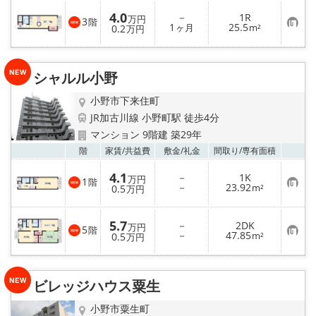
入
4.0
－
1R
り
万円
3
階
お
1
25.5
登
0.2
ヶ月
m²
万円
気
録
に
入
り
シャルル小野
登
録
小野市下来住町
JR加古川線 小野町駅 徒歩4分
マンション 9階建 築29年
お気
階
家賃/
共益費
敷金/
礼金
間取り/
専有面積
4.1
－
1K
万円
1
階
お
－
23.92
0.5
m²
万円
気
に
入
5.7
－
2DK
り
万円
5
階
お
－
47.85
登
0.5
m²
万円
気
録
に
入
り
ビレッジハウス粟生
登
録
小野市粟生町