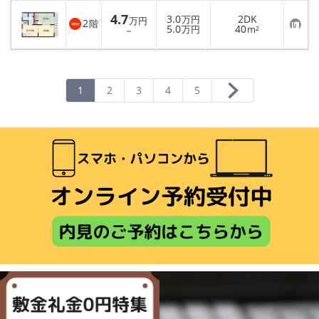
4.7
3.0
2DK
万円
万円
2
階
お
5.0
40
－
万円
m²
気
に
入
り
登
録
1
2
3
4
5