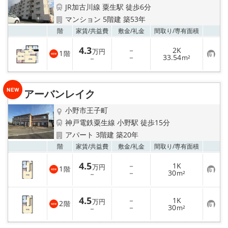
JR加古川線 粟生駅 徒歩6分
マンション 5階建 築53年
お気
階
家賃/
共益費
敷金/
礼金
間取り/
専有面積
4.3
－
2K
万円
1
階
お
－
33.54
－
m²
気
に
入
り
アーバンレイク
登
録
小野市王子町
神戸電鉄粟生線 小野駅 徒歩15分
アパート 3階建 築20年
お気
階
家賃/
共益費
敷金/
礼金
間取り/
専有面積
4.5
－
1K
万円
1
階
お
－
30
－
m²
気
に
入
4.5
－
1K
り
万円
2
階
お
－
30
登
－
m²
気
録
に