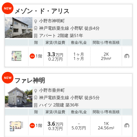
入
り
メゾン・ド・アリス
登
録
小野市神明町
神戸電鉄粟生線 小野駅 徒歩4分
アパート 2階建 築51年
お気
階
家賃/
共益費
敷金/
礼金
間取り/
専有面積
3.3
1
2K
ヶ月
万円
1
階
お
1
29
0.2
ヶ月
m²
万円
気
に
入
り
ファレ神明
登
録
小野市垂井町
神戸電鉄粟生線 小野駅 徒歩5分
ハイツ 2階建 築36年
お気
階
家賃/
共益費
敷金/
礼金
間取り/
専有面積
3.6
－
1K
万円
1
階
お
5.0
24.56
0.3
万円
m²
万円
気
に