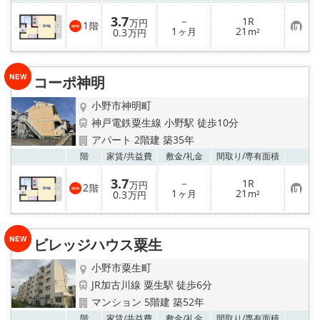
3.7
－
1R
万円
1
階
お
1
21
0.3
ヶ月
m²
万円
気
に
入
り
コーポ神明
登
録
小野市神明町
神戸電鉄粟生線 小野駅 徒歩10分
アパート 2階建 築35年
お気
階
家賃/
共益費
敷金/
礼金
間取り/
専有面積
3.7
－
1R
万円
2
階
お
1
21
0.3
ヶ月
m²
万円
気
に
入
り
ビレッジハウス粟生
登
録
小野市粟生町
JR加古川線 粟生駅 徒歩6分
マンション 5階建 築52年
お気
階
家賃/
共益費
敷金/
礼金
間取り/
専有面積