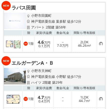
入
り
ラパス田園
登
録
小野市田園町
神戸電鉄粟生線 葉多駅 徒歩12分
アパート 2階建 築58年
お気
階
家賃/
共益費
敷金/
礼金
間取り/
専有面積
4.6
－
2LDK
万円
1
階
お
7.0
46.26
0.1
万円
m²
万円
気
に
入
り
エルガーデンA・Ｂ
登
録
小野市天神町
神戸電鉄粟生線 小野駅 徒歩17分
ハイツ 2階建 築29年
お気
階
家賃/
共益費
敷金/
礼金
間取り/
専有面積
4.7
－
1LDK
万円
1
階
お
－
44.7
0.4
m²
万円
気
に