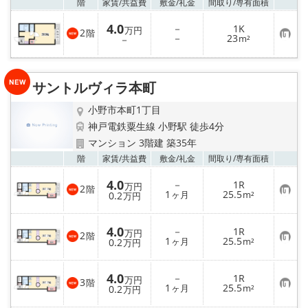
お気
階
家賃/
共益費
敷金/
礼金
間取り/
専有面積
4.0
－
1K
万円
2
階
お
－
23
－
m²
気
に
入
り
サントルヴィラ本町
登
録
小野市本町1丁目
神戸電鉄粟生線 小野駅 徒歩4分
マンション 3階建 築35年
お気
階
家賃/
共益費
敷金/
礼金
間取り/
専有面積
4.0
－
1R
万円
2
階
お
1
25.5
0.2
ヶ月
m²
万円
気
に
入
4.0
－
1R
り
万円
2
階
お
1
25.5
登
0.2
ヶ月
m²
万円
気
録
に
入
4.0
－
1R
り
万円
3
階
お
1
25.5
登
0.2
ヶ月
m²
万円
気
録
に