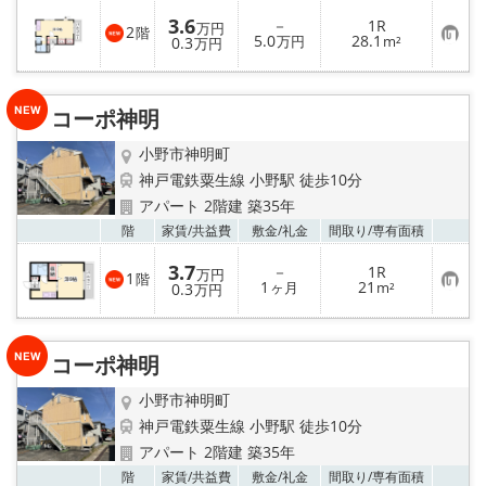
入
3.6
－
1R
り
万円
2
階
お
5.0
28.1
登
0.3
万円
m²
万円
気
録
に
入
り
コーポ神明
登
録
小野市神明町
神戸電鉄粟生線 小野駅 徒歩10分
アパート 2階建 築35年
お気
階
家賃/
共益費
敷金/
礼金
間取り/
専有面積
3.7
－
1R
万円
1
階
お
1
21
0.3
ヶ月
m²
万円
気
に
入
り
コーポ神明
登
録
小野市神明町
神戸電鉄粟生線 小野駅 徒歩10分
アパート 2階建 築35年
お気
階
家賃/
共益費
敷金/
礼金
間取り/
専有面積