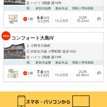
路線·駅から探す
ハイツ 2階建 築18年
お気
階
家賃/
共益費
敷金/
礼金
間取り/
専有面積
地域から探す
6.6
－
2LDK
万円
1
階
お
13.2
70.23
0.5
万円
m²
万円
地図から探す
気
に
入
り
スタッフ紹介
コンフォート大島Ⅳ
登
録
小野市大島町
Instagram
JR加古川線 小野町駅 徒歩18分
ハイツ 2階建 築19年
店舗情報·アクセス
お気
階
家賃/
共益費
敷金/
礼金
間取り/
専有面積
会社概要
7.6
－
2LDK
万円
2
階
お
15.0
65.96
0.5
万円
m²
万円
気
メールでお問い合わせ
に
入
り
登
録