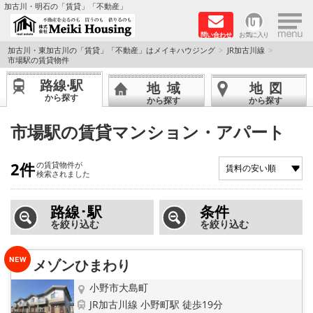
×
加古川・明石の「賃貸」「不動産」
問い合わせ
お気に入り
TOPページ
加古川・東加古川の「賃貸」「不動産」はメイキハウジング
JR加古川線
市場駅の賃貸物件
☆メイキハウジングオススメ物件特集☆
路線·駅
地域
地図
から探す
から探す
から探す
都市ガス物件
市場駅の賃貸マンション・アパート
初期費用リーズナブル物件
2件
の賃貸物件が
検索されました
ファミリー物件
路線･駅
条件
ペットOK物件
を絞り込む
を絞り込む
保証人不要物件
メゾンひまわり
◆新築物件の新設備で快適♪◆
小野市大島町
JR加古川線 小野町駅 徒歩19分