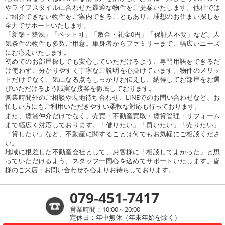
やライフスタイルに合わせた最適な物件をご提案いたします。他社では
ご紹介できない物件をご案内できることもあり、理想のお住まい探しを
全力でサポートいたします。
「新築・築浅」「ペット可」「敷金・礼金0円」「保証人不要」など、人
気条件の物件も多数ご用意。単身者からファミリーまで、幅広いニーズ
にお応えいたします。
初めてのお部屋探しでも安心していただけるよう、専門用語をできるだ
け使わず、分かりやすく丁寧なご説明を心掛けています。物件のメリッ
トだけでなく、気になる点もしっかりお伝えし、納得してお部屋をお選
びいただけるよう誠実な接客を徹底しております。
営業時間外のご相談や現地待ち合わせ、LINEでのお問い合わせなど、お
忙しい方にもご利用いただきやすい柔軟な対応も行っております。
また、賃貸仲介だけでなく、売買・不動産買取・賃貸管理・リフォーム
まで幅広く対応しております。「借りたい」「買いたい」「売りたい」
「貸したい」など、不動産に関することは何でもお気軽にご相談くださ
い。
地域に根差した不動産会社として、お客様に「相談してよかった」と思
っていただけるよう、スタッフ一同心を込めてサポートいたします。皆
様のご来店・お問い合わせを心よりお待ちしております。
079-451-7417
営業時間：10:00～20:00
定休日：年中無休（年末年始を除く）