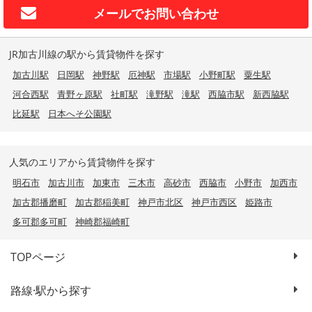
メールで
お問い合わせ
JR加古川線の駅から賃貸物件を探す
加古川駅
日岡駅
神野駅
厄神駅
市場駅
小野町駅
粟生駅
河合西駅
青野ヶ原駅
社町駅
滝野駅
滝駅
西脇市駅
新西脇駅
比延駅
日本へそ公園駅
人気のエリアから賃貸物件を探す
明石市
加古川市
加東市
三木市
高砂市
西脇市
小野市
加西市
加古郡播磨町
加古郡稲美町
神戸市北区
神戸市西区
姫路市
多可郡多可町
神崎郡福崎町
TOPページ
路線·駅から探す