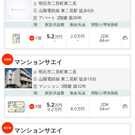
明石市二見町東二見
山陽電鉄線 東二見駅 徒歩6分
アパート 2階建 築30年
お気
階
家賃/
共益費
敷金/
礼金
間取り/
専有面積
5.2
2.0
2DK
万円
万円
1
階
お
－
44
－
m²
気
に
入
り
マンションサエイ
登
録
明石市二見町東二見
山陽電鉄線 東二見駅 徒歩10分
マンション 3階建 築32年
お気
階
家賃/
共益費
敷金/
礼金
間取り/
専有面積
5.2
－
2DK
万円
3
階
お
8.0
54
0.2
万円
m²
万円
気
に
入
り
マンションサエイ
登
録