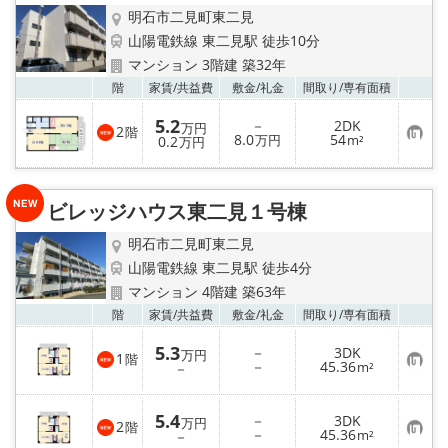
明石市二見町東二見
山陽電鉄線 東二見駅 徒歩10分
マンション 3階建 築32年
お気
階
家賃/
共益費
敷金/
礼金
間取り/
専有面積
5.2
－
2DK
万円
2
階
お
8.0
54
0.2
万円
m²
万円
気
に
入
り
ビレッジハウス東二見１号棟
登
録
明石市二見町東二見
山陽電鉄線 東二見駅 徒歩4分
マンション 4階建 築63年
お気
階
家賃/
共益費
敷金/
礼金
間取り/
専有面積
5.3
－
3DK
万円
1
階
お
－
45.36
－
m²
気
に
入
5.4
－
3DK
り
万円
2
階
お
－
45.36
登
－
m²
気