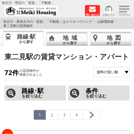
×
加古川・明石の「賃貸」「不動産」
問い合わせ
お気に入り
TOPページ
加古川・東加古川の「賃貸」「不動産」はメイキハウジング
山陽電鉄線
東二見駅の賃貸物件
☆メイキハウジングオススメ物件特集☆
路線·駅
地域
地図
から探す
から探す
から探す
都市ガス物件
東二見駅の賃貸マンション・アパート
初期費用リーズナブル物件
72件
の賃貸物件が
検索されました
ファミリー物件
路線･駅
条件
ペットOK物件
を絞り込む
を絞り込む
保証人不要物件
1
2
3
4
◆新築物件の新設備で快適♪◆