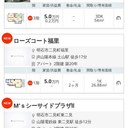
お気
階
家賃/
共益費
敷金/
礼金
間取り/
専有面積
5.0
－
3DK
万円
3
階
お
－
54
0.2
m²
万円
気
に
入
り
ローズコート福里
登
録
明石市二見町福里
JR山陽本線 土山駅 徒歩17分
アパート 2階建 築20年
お気
階
家賃/
共益費
敷金/
礼金
間取り/
専有面積
5.0
－
1K
万円
1
階
お
2
26.88
－
ヶ月
m²
気
に
入
り
M’ｓシーサイドプラザⅡ
登
録
明石市二見町東二見
山陽電鉄線 東二見駅 徒歩12分