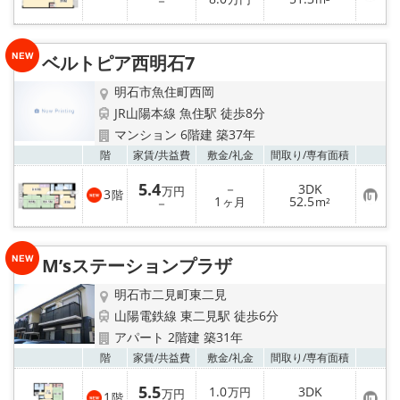
－
気
に
入
り
ベルトピア西明石7
登
録
明石市魚住町西岡
JR山陽本線 魚住駅 徒歩8分
マンション 6階建 築37年
お気
階
家賃/
共益費
敷金/
礼金
間取り/
専有面積
5.4
－
3DK
万円
3
階
お
1
52.5
－
ヶ月
m²
気
に
入
り
M’sステーションプラザ
登
録
明石市二見町東二見
山陽電鉄線 東二見駅 徒歩6分
アパート 2階建 築31年
お気
階
家賃/
共益費
敷金/
礼金
間取り/
専有面積
5.5
1.0
3DK
万円
万円
1
階