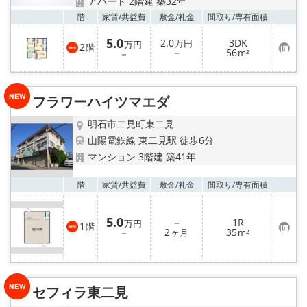
アパート 2階建 築32年
お気
階
家賃/
共益費
敷金/
礼金
間取り/
専有面積
5.0
2.0
3DK
万円
万円
2
階
お
－
56
－
m²
気
に
入
り
フラワーハイツマエダ
登
録
明石市二見町東二見
山陽電鉄線 東二見駅 徒歩6分
マンション 3階建 築41年
お気
階
家賃/
共益費
敷金/
礼金
間取り/
専有面積
5.0
－
1R
万円
1
階
お
2
35
－
ヶ月
m²
気
に
入
り
登
録
セフィラ東二見