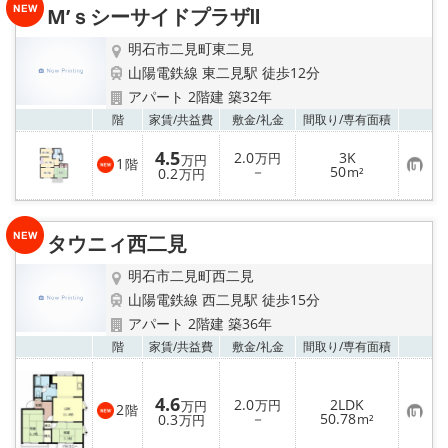
M’ｓシーサイドプラザⅡ
登
録
明石市二見町東二見
山陽電鉄線 東二見駅 徒歩12分
アパート 2階建 築32年
お気
階
家賃/
共益費
敷金/
礼金
間取り/
専有面積
4.5
2.0
3K
万円
万円
1
階
お
－
50
0.2
m²
万円
気
に
入
り
タウニィ西二見
登
録
明石市二見町西二見
山陽電鉄線 西二見駅 徒歩15分
アパート 2階建 築36年
お気
階
家賃/
共益費
敷金/
礼金
間取り/
専有面積
4.6
2.0
2LDK
万円
万円
2
階
お
－
50.78
0.3
m²
万円
気
に