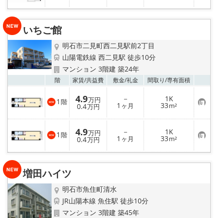
入
り
登
録
いちご館
明石市二見町西二見駅前2丁目
山陽電鉄線 西二見駅 徒歩10分
マンション 3階建 築24年
お気
階
家賃/
共益費
敷金/
礼金
間取り/
専有面積
4.9
－
1K
万円
1
階
お
1
33
0.4
ヶ月
m²
万円
気
に
入
4.9
－
1K
り
万円
1
階
お
1
33
登
0.4
ヶ月
m²
万円
気
録
に
入
り
増田ハイツ
登
録
明石市魚住町清水
JR山陽本線 魚住駅 徒歩10分
マンション 3階建 築45年