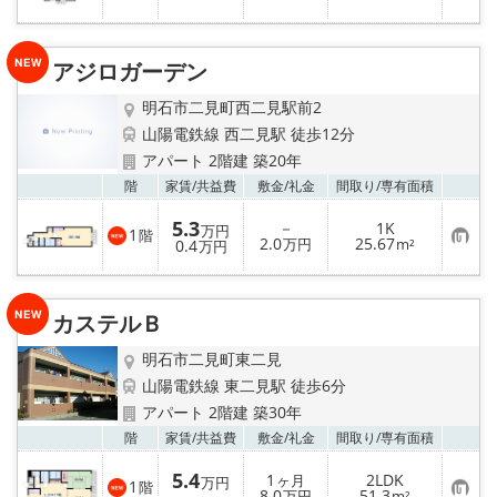
気
に
入
り
アジロガーデン
登
録
明石市二見町西二見駅前2
山陽電鉄線 西二見駅 徒歩12分
アパート 2階建 築20年
お気
階
家賃/
共益費
敷金/
礼金
間取り/
専有面積
5.3
－
1K
万円
1
階
お
2.0
25.67
0.4
万円
m²
万円
気
に
入
り
カステルＢ
登
録
明石市二見町東二見
山陽電鉄線 東二見駅 徒歩6分
アパート 2階建 築30年
お気
階
家賃/
共益費
敷金/
礼金
間取り/
専有面積
5.4
1
2LDK
ヶ月
万円
1
階
お
8.0
51.3
万円
m²