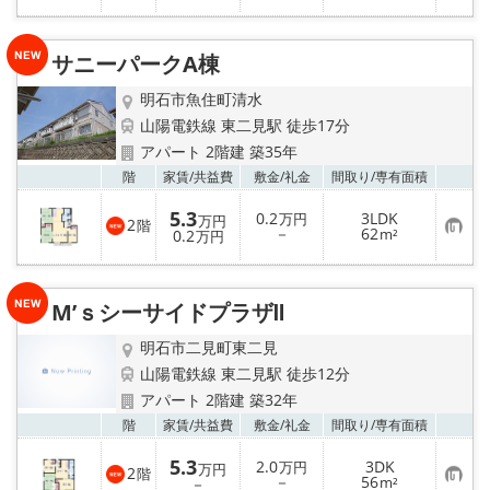
録
に
入
り
サニーパークA棟
登
録
明石市魚住町清水
山陽電鉄線 東二見駅 徒歩17分
アパート 2階建 築35年
お気
階
家賃/
共益費
敷金/
礼金
間取り/
専有面積
5.3
0.2
3LDK
万円
万円
2
階
お
－
62
0.2
m²
万円
気
に
入
り
M’ｓシーサイドプラザⅡ
登
録
明石市二見町東二見
山陽電鉄線 東二見駅 徒歩12分
アパート 2階建 築32年
お気
階
家賃/
共益費
敷金/
礼金
間取り/
専有面積
5.3
2.0
3DK
万円
万円
2
階
お
－
56
－
m²