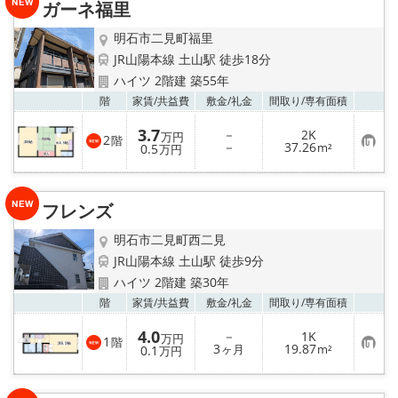
路線·駅から探す
ガーネ福里
明石市二見町福里
地域から探す
JR山陽本線 土山駅 徒歩18分
ハイツ 2階建 築55年
地図から探す
お気
階
家賃/
共益費
敷金/
礼金
間取り/
専有面積
スタッフ紹介
3.7
－
2K
万円
2
階
お
－
37.26
0.5
m²
万円
気
に
Instagram
入
り
フレンズ
登
店舗情報·アクセス
録
明石市二見町西二見
会社概要
JR山陽本線 土山駅 徒歩9分
ハイツ 2階建 築30年
メールでお問い合わせ
お気
階
家賃/
共益費
敷金/
礼金
間取り/
専有面積
4.0
－
1K
万円
1
階
お
3
19.87
0.1
ヶ月
m²
万円
気
に
入
り