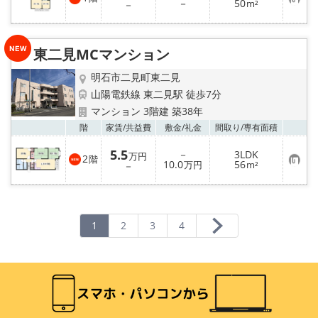
お
－
50
－
m²
気
に
入
り
東二見MCマンション
登
録
明石市二見町東二見
山陽電鉄線 東二見駅 徒歩7分
マンション 3階建 築38年
お気
階
家賃/
共益費
敷金/
礼金
間取り/
専有面積
5.5
－
3LDK
万円
2
階
お
10.0
56
－
万円
m²
気
に
入
り
登
録
1
2
3
4