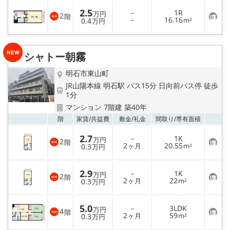
2.5
－
1R
万円
2
階
お
－
16.16
0.4
m²
万円
気
に
入
り
シャトー朝霧
登
録
明石市東山町
JR山陽本線 明石駅 バス15分 日向前バス停 徒歩
1分
マンション 7階建 築40年
お気
階
家賃/
共益費
敷金/
礼金
間取り/
専有面積
2.7
－
1K
万円
2
階
お
2
20.55
0.3
ヶ月
m²
万円
気
に
入
2.9
－
1K
り
万円
2
階
お
2
22
登
0.3
ヶ月
m²
万円
気
録
に
入
5.0
－
3LDK
り
万円
4
階
お
2
59
登
0.3
ヶ月
m²
万円
気
録
に