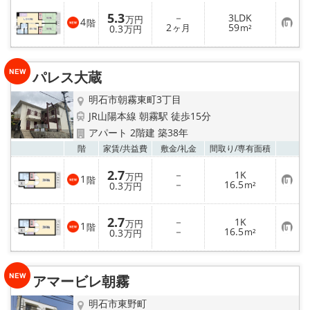
入
5.3
－
3LDK
り
万円
4
階
お
2
59
登
0.3
ヶ月
m²
万円
気
録
に
入
り
パレス大蔵
登
録
明石市朝霧東町3丁目
JR山陽本線 朝霧駅 徒歩15分
アパート 2階建 築38年
お気
階
家賃/
共益費
敷金/
礼金
間取り/
専有面積
2.7
－
1K
万円
1
階
お
－
16.5
0.3
m²
万円
気
に
入
2.7
－
1K
り
万円
1
階
お
－
16.5
登
0.3
m²
万円
気
録
に
入
り
アマービレ朝霧
登
録
明石市東野町