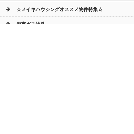
☆メイキハウジングオススメ物件特集☆
都市ガス物件
初期費用リーズナブル物件
ファミリー物件
ペットOK物件
保証人不要物件
◆新築物件の新設備で快適♪◆
店舗情報
株式会社Meiki