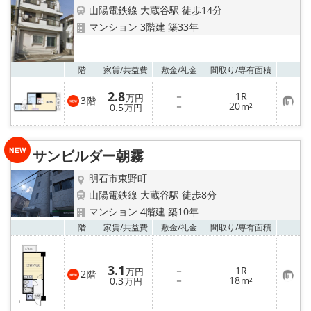
山陽電鉄線 大蔵谷駅 徒歩14分
マンション 3階建 築33年
お気
階
家賃/
共益費
敷金/
礼金
間取り/
専有面積
2.8
－
1R
万円
3
階
お
－
20
0.5
m²
万円
気
に
入
り
サンビルダー朝霧
登
録
明石市東野町
山陽電鉄線 大蔵谷駅 徒歩8分
マンション 4階建 築10年
お気
階
家賃/
共益費
敷金/
礼金
間取り/
専有面積
3.1
－
1R
万円
2
階
お
－
18
0.3
m²
万円
気
に
入