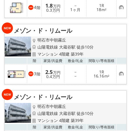
1.8
－
1R
万円
4
階
お
1
18
0.3
ヶ月
m²
万円
気
に
入
り
メゾン・ド・リムール
登
録
明石市中朝霧丘
山陽電鉄線 大蔵谷駅 徒歩10分
マンション 4階建 築39年
お気
階
家賃/
共益費
敷金/
礼金
間取り/
専有面積
2.5
－
1R
万円
3
階
お
－
16.16
0.4
m²
万円
気
に
入
り
メゾン・ド・リムール
登
録
明石市中朝霧丘
山陽電鉄線 大蔵谷駅 徒歩10分
マンション 4階建 築39年
お気
階
家賃/
共益費
敷金/
礼金
間取り/
専有面積