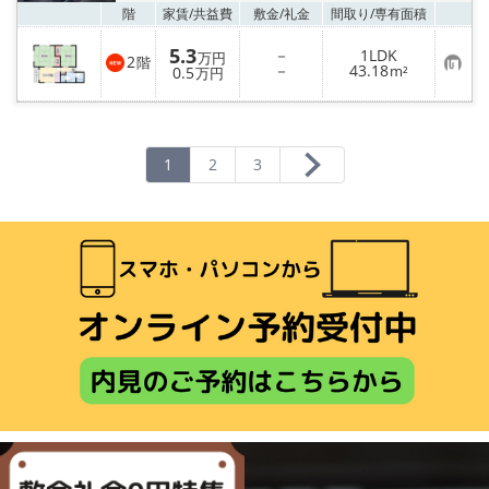
お気
階
家賃/
共益費
敷金/
礼金
間取り/
専有面積
5.3
－
1LDK
万円
2
階
お
－
43.18
0.5
m²
万円
気
に
入
り
登
録
1
2
3