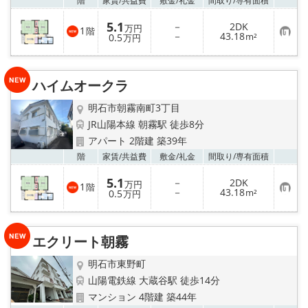
階
家賃/
共益費
敷金/
礼金
間取り/
専有面積
5.1
－
2DK
万円
1
階
お
－
43.18
0.5
m²
万円
気
に
入
り
ハイムオークラ
登
録
明石市朝霧南町3丁目
JR山陽本線 朝霧駅 徒歩8分
アパート 2階建 築39年
お気
階
家賃/
共益費
敷金/
礼金
間取り/
専有面積
5.1
－
2DK
万円
1
階
お
－
43.18
0.5
m²
万円
気
に
入
り
エクリート朝霧
登
録
明石市東野町
山陽電鉄線 大蔵谷駅 徒歩14分
マンション 4階建 築44年