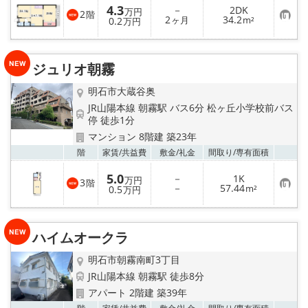
4.3
－
2DK
万円
2
階
お
2
34.2
0.2
ヶ月
m²
万円
気
に
入
り
ジュリオ朝霧
登
録
明石市大蔵谷奥
JR山陽本線 朝霧駅 バス6分 松ヶ丘小学校前バス
停 徒歩1分
マンション 8階建 築23年
お気
階
家賃/
共益費
敷金/
礼金
間取り/
専有面積
5.0
－
1K
万円
3
階
お
－
57.44
0.5
m²
万円
気
に
入
り
ハイムオークラ
登
録
明石市朝霧南町3丁目
JR山陽本線 朝霧駅 徒歩8分
アパート 2階建 築39年
お気