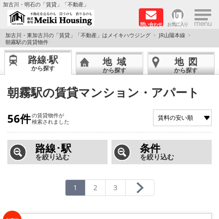
×
加古川・明石の「賃貸」「不動産」
問い合わせ
お気に入り
TOPページ
加古川・東加古川の「賃貸」「不動産」はメイキハウジング
JR山陽本線
朝霧駅の賃貸物件
☆メイキハウジングオススメ物件特集☆
路線·駅
地域
地図
から探す
から探す
から探す
都市ガス物件
朝霧駅の賃貸マンション・アパート
初期費用リーズナブル物件
56件
の賃貸物件が
検索されました
ファミリー物件
路線･駅
条件
ペットOK物件
を絞り込む
を絞り込む
保証人不要物件
1
2
3
◆新築物件の新設備で快適♪◆