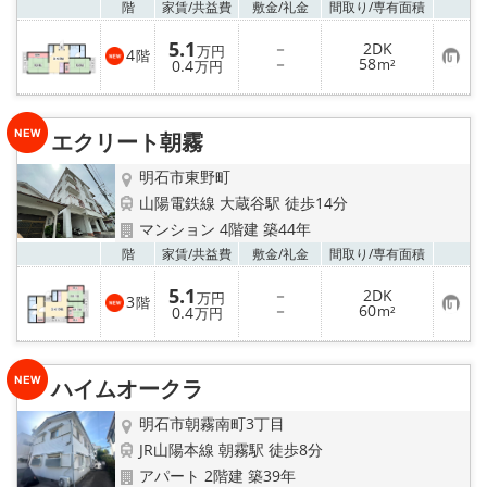
お気
階
家賃/
共益費
敷金/
礼金
間取り/
専有面積
5.1
－
2DK
万円
4
階
お
－
58
0.4
m²
万円
気
に
入
り
エクリート朝霧
登
録
明石市東野町
山陽電鉄線 大蔵谷駅 徒歩14分
マンション 4階建 築44年
お気
階
家賃/
共益費
敷金/
礼金
間取り/
専有面積
5.1
－
2DK
万円
3
階
お
－
60
0.4
m²
万円
気
に
入
り
ハイムオークラ
登
録
明石市朝霧南町3丁目
JR山陽本線 朝霧駅 徒歩8分
アパート 2階建 築39年