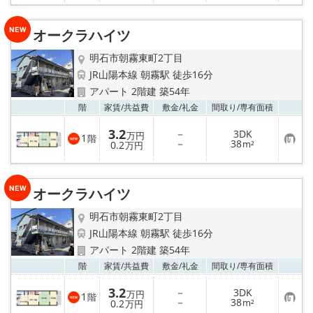
り
登
録
オークラハイツ
明石市朝霧東町2丁目
JR山陽本線 朝霧駅 徒歩16分
アパート 2階建 築54年
お気
階
家賃/
共益費
敷金/
礼金
間取り/
専有面積
3.2
－
3DK
万円
1
階
お
－
38
0.2
m²
万円
気
に
入
り
オークラハイツ
登
録
明石市朝霧東町2丁目
JR山陽本線 朝霧駅 徒歩16分
アパート 2階建 築54年
お気
階
家賃/
共益費
敷金/
礼金
間取り/
専有面積
3.2
－
3DK
万円
1
階
お
－
38
0.2
m²
万円
気