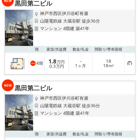
路線·駅から探す
黒田第二ビル
神戸市西区伊川谷町有瀬
地域から探す
山陽電鉄線 大蔵谷駅 徒歩36分
マンション 4階建 築41年
地図から探す
スタッフ紹介
お気
階
家賃/
共益費
敷金/
礼金
間取り/
専有面積
1.8
Instagram
－
1R
万円
4
階
お
1
18
0.3
ヶ月
m²
万円
気
に
店舗情報·アクセス
入
り
黒田第二ビル
登
会社概要
録
神戸市西区伊川谷町有瀬
山陽電鉄線 大蔵谷駅 徒歩36分
メールでお問い合わせ
マンション 4階建 築41年
お気
階
家賃/
共益費
敷金/
礼金
間取り/
専有面積