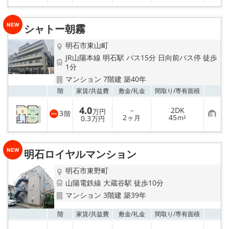
に
入
り
シャトー朝霧
登
録
明石市東山町
JR山陽本線 明石駅 バス15分 日向前バス停 徒歩
1分
マンション 7階建 築40年
お気
階
家賃/
共益費
敷金/
礼金
間取り/
専有面積
4.0
－
2DK
万円
3
階
お
2
45
0.3
ヶ月
m²
万円
気
に
入
り
明石ロイヤルマンション
登
録
明石市東野町
山陽電鉄線 大蔵谷駅 徒歩10分
マンション 3階建 築39年
お気
階
家賃/
共益費
敷金/
礼金
間取り/
専有面積