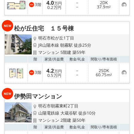
4.0
－
2DK
万円
3
階
お
－
37.9
0.2
m²
万円
気
に
入
り
松が丘住宅 １５号棟
登
録
明石市松が丘1丁目
JR山陽本線 朝霧駅 徒歩25分
マンション 5階建 築59年
お気
階
家賃/
共益費
敷金/
礼金
間取り/
専有面積
4.2
－
2SDK
万円
3
階
お
－
60.75
0.5
m²
万円
気
に
入
り
伊勢田マンション
登
録
明石市朝霧東町2丁目
山陽電鉄線 大蔵谷駅 徒歩10分
マンション 2階建 築50年
お気
階
家賃/
共益費
敷金/
礼金
間取り/
専有面積