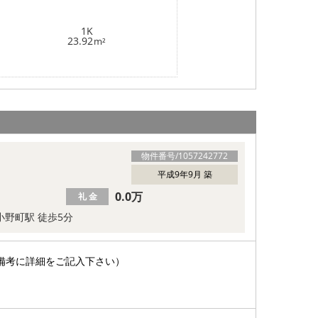
1K
23.92
m²
物件番号/
1057242772
平成9年9月 築
0.0万
礼 金
 小野町駅 徒歩5分
備考に詳細をご記入下さい）