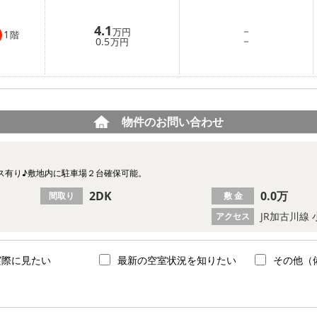
4.1
－
万円
1
階
－
0.5
万円
物件のお問い合わせ
ス有り♪敷地内に駐車場２台確保可能。
2DK
0.0万
間取り
敷 金
JR加古川線
アクセス
実際に見たい
最新の空室状況を知りたい
その他（