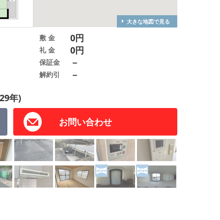
大きな地図で見る
0円
敷 金
0円
礼 金
－
保証金
－
解約引
29年)
お問い合わせ