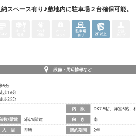
収納スペース有り♪敷地内に駐車場２台確保可能。
設備・周辺情報など
歩5分
徒歩19分
徒歩26分
内 訳
DK7.5帖、洋室6帖、
階数/階建
5階/9階建
向 き
南
入 居
即時
契約期間
2年