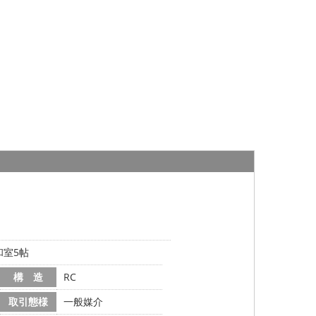
和室5帖
構 造
RC
取引態様
一般媒介