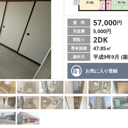
57,000
円
賃 料
5,000円
共益費
2DK
間取り
47.85㎡
専有面積
平成9年9月 (築
築年月
お気に入り
登録