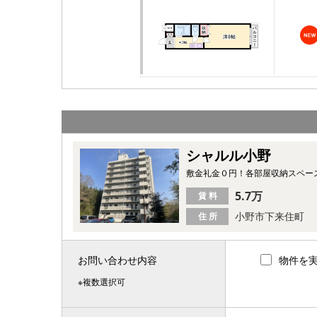
シャルル小野
敷金礼金０円！各部屋収納スペー
5.7万
賃 料
小野市下来住町
住 所
お問い合わせ内容
物件を
※複数選択可