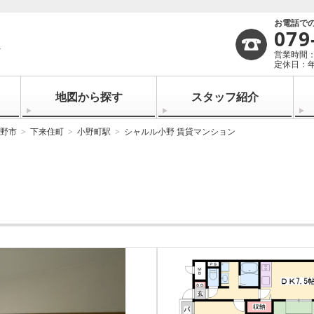
お電話で
079
営業時間：1
定休日：
地図から探す
スタッフ紹介
野市
下来住町
小野町駅
シャルル小野 賃貸マンション