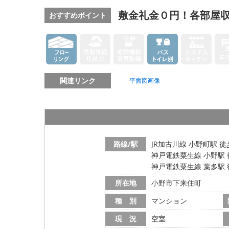
敷金礼金０円！各部屋
おすすめポイント
関連リンク
平面図画像
路線/駅
JR加古川線 小野町駅 徒
神戸電鉄粟生線 小野駅 
神戸電鉄粟生線 葉多駅 
所在地
小野市下来住町
種 別
マンション
現 況
空室