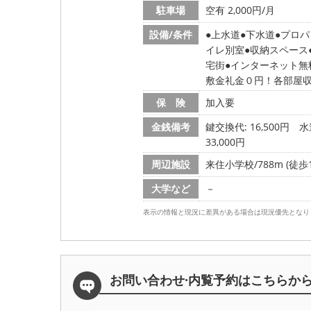
駐車場
空有 2,000円/月
設備/条件
上水道
下水道
プロパ
イレ別室
収納スペース
宅街
インターネット無
敷金礼金０円！各部屋
保 険
加入要
金銭備考
鍵交換代: 16,500円
水
33,000円
周辺施設
来住小学校/788m (徒歩1
大学など
－
表示の情報と現況に差異がある場合は現況優先となり
お問い合わせ·内覧予約は
こちらか