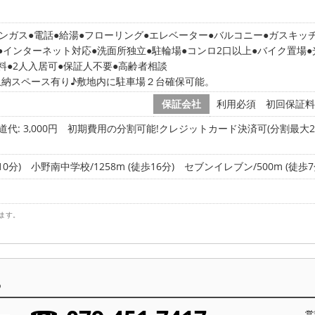
ンガス
電話
給湯
フローリング
エレベーター
バルコニー
ガスキッ
インターネット対応
洗面所独立
駐輪場
コンロ2口以上
バイク置場
料
2人入居可
保証人不要
高齢者相談
収納スペース有り♪敷地内に駐車場２台確保可能。
保証会社
利用必須 初回保証料
道代: 3,000円
初期費用の分割可能!クレジットカード決済可(分割最大2
0分)
小野南中学校/1258m (徒歩16分)
セブンイレブン/500m (徒歩7
ます。
ら
営