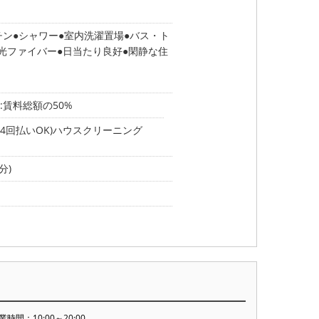
チン
シャワー
室内洗濯置場
バス・ト
光ファイバー
日当たり良好
閑静な住
:賃料総額の50%
4回払いOK)ハウスクリーニング
分)
業時間：10:00～20:00