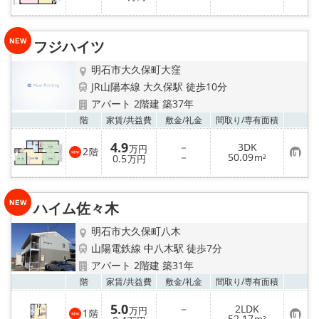
気
に
入
り
フジハイツ
登
録
明石市大久保町大窪
JR山陽本線 大久保駅 徒歩10分
アパート 2階建 築37年
お気
階
家賃/
共益費
敷金/
礼金
間取り/
専有面積
4.9
－
3DK
万円
2
階
お
－
50.09
0.5
m²
万円
気
に
入
り
ハイム佐々木
登
録
明石市大久保町八木
山陽電鉄線 中八木駅 徒歩7分
アパート 2階建 築31年
お気
階
家賃/
共益費
敷金/
礼金
間取り/
専有面積
5.0
－
2LDK
万円
1
階
お
－
52.17