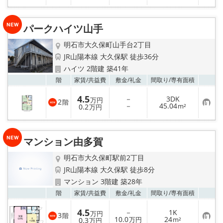
入
り
登
録
パークハイツ山手
明石市大久保町山手台2丁目
JR山陽本線 大久保駅 徒歩36分
ハイツ 2階建 築41年
お気
階
家賃/
共益費
敷金/
礼金
間取り/
専有面積
4.5
－
3DK
万円
2
階
お
－
45.04
0.2
m²
万円
気
に
入
り
マンション由多賀
登
録
明石市大久保町駅前2丁目
JR山陽本線 大久保駅 徒歩8分
マンション 3階建 築28年
お気
階
家賃/
共益費
敷金/
礼金
間取り/
専有面積
4.5
－
1K
万円
3
階
お
10.0
24
0.3
万円
m²
万円