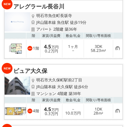
り
アレグラール長谷川
登
録
明石市魚住町長坂寺
JR山陽本線 魚住駅 徒歩19分
アパート 2階建 築36年
お気
階
家賃/
共益費
敷金/
礼金
間取り/
専有面積
4.5
1
3DK
ヶ月
万円
1
階
お
－
58.23
0.2
m²
万円
気
に
入
り
ピュア大久保
登
録
明石市大久保町駅前2丁目
JR山陽本線 大久保駅 徒歩6分
マンション 4階建 築38年
お気
階
家賃/
共益費
敷金/
礼金
間取り/
専有面積
4.5
－
1DK
万円
4
階
お
10.0
28
0.3
万円
m²
万円
気
に
入