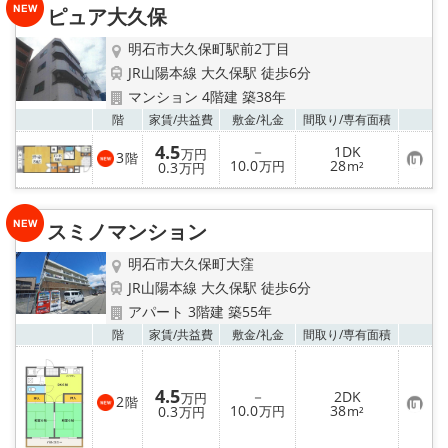
り
ピュア大久保
登
録
明石市大久保町駅前2丁目
JR山陽本線 大久保駅 徒歩6分
マンション 4階建 築38年
お気
階
家賃/
共益費
敷金/
礼金
間取り/
専有面積
4.5
－
1DK
万円
3
階
お
10.0
28
0.3
万円
m²
万円
気
に
入
り
スミノマンション
登
録
明石市大久保町大窪
JR山陽本線 大久保駅 徒歩6分
アパート 3階建 築55年
お気
階
家賃/
共益費
敷金/
礼金
間取り/
専有面積
4.5
－
2DK
万円
2
階
お
10.0
38
0.3
万円
m²
万円
気
に