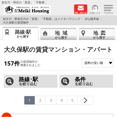
×
加古川・明石の「賃貸」「不動産」
問い合わせ
お気に入り
TOPページ
加古川・東加古川の「賃貸」「不動産」はメイキハウジング
JR山陽本線
大久保駅の賃貸物件
☆メイキハウジングオススメ物件特集☆
路線·駅
地域
地図
から探す
から探す
から探す
都市ガス物件
大久保駅の賃貸マンション・アパート
初期費用リーズナブル物件
157件
の賃貸物件が
検索されました
ファミリー物件
路線･駅
条件
ペットOK物件
を絞り込む
を絞り込む
保証人不要物件
1
2
3
4
5
◆新築物件の新設備で快適♪◆