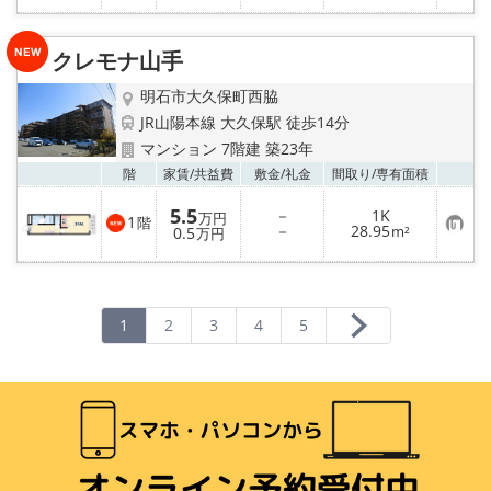
に
入
り
クレモナ山手
登
録
明石市大久保町西脇
JR山陽本線 大久保駅 徒歩14分
マンション 7階建 築23年
お気
階
家賃/
共益費
敷金/
礼金
間取り/
専有面積
5.5
－
1K
万円
1
階
お
－
28.95
0.5
m²
万円
気
に
入
り
登
録
1
2
3
4
5