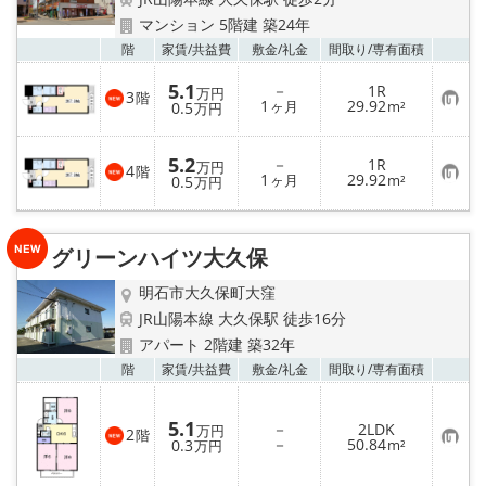
マンション 5階建 築24年
お気
階
家賃/
共益費
敷金/
礼金
間取り/
専有面積
5.1
－
1R
万円
3
階
お
1
29.92
0.5
ヶ月
m²
万円
気
に
入
5.2
－
1R
り
万円
4
階
お
1
29.92
登
0.5
ヶ月
m²
万円
気
録
に
入
り
グリーンハイツ大久保
登
録
明石市大久保町大窪
JR山陽本線 大久保駅 徒歩16分
アパート 2階建 築32年
お気
階
家賃/
共益費
敷金/
礼金
間取り/
専有面積
5.1
－
2LDK
万円
2
階
お
－
50.84
0.3
m²
万円
気
に