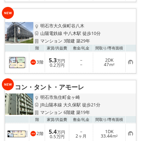
入
り
登
録
明石市大久保町谷八木
山陽電鉄線 中八木駅 徒歩10分
マンション 3階建 築29年
お気
階
家賃/
共益費
敷金/
礼金
間取り/
専有面積
5.3
－
2DK
万円
3
階
お
－
47
0.2
m²
万円
気
に
入
り
コン・タント・アモーレ
登
録
明石市魚住町金ヶ崎
JR山陽本線 大久保駅 徒歩21分
マンション 6階建 築19年
お気
階
家賃/
共益費
敷金/
礼金
間取り/
専有面積
5.4
－
1DK
万円
2
階
お
2
33.44
0.5
ヶ月
m²
万円
気