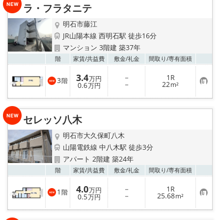
ラ・フラタニテ
登
録
明石市藤江
JR山陽本線 西明石駅 徒歩16分
マンション 3階建 築37年
お気
階
家賃/
共益費
敷金/
礼金
間取り/
専有面積
3.4
－
1R
万円
3
階
お
－
22
0.6
m²
万円
気
に
入
り
セレッソ八木
登
録
明石市大久保町八木
山陽電鉄線 中八木駅 徒歩3分
アパート 2階建 築24年
お気
階
家賃/
共益費
敷金/
礼金
間取り/
専有面積
4.0
－
1R
万円
1
階
お
－
25.68
0.5
m²
万円
気
に
入