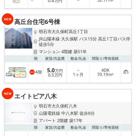
0.4
m²
万円
気
に
入
り
高丘台住宅6号棟
登
録
明石市大久保町高丘1丁目
JR山陽本線 大久保駅 バス15分 高丘1丁目バス停
徒歩5分
マンション 4階建 築51年
お気
階
家賃/
共益費
敷金/
礼金
間取り/
専有面積
5.0
－
4DK
万円
4
階
お
1
70.19
0.5
ヶ月
m²
万円
気
に
入
り
エイトピア八木
登
録
明石市大久保町八木
山陽電鉄線 中八木駅 徒歩8分
アパート 2階建 築17年
お気
階
家賃/
共益費
敷金/
礼金
間取り/
専有面積