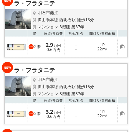
路線·駅から探す
ラ・フラタニテ
明石市藤江
地域から探す
JR山陽本線 西明石駅 徒歩16分
マンション 3階建 築37年
地図から探す
お気
階
家賃/
共益費
敷金/
礼金
間取り/
専有面積
スタッフ紹介
2.9
－
1R
万円
2
階
お
－
22
0.6
m²
万円
気
に
Instagram
入
り
ラ・フラタニテ
登
店舗情報·アクセス
録
明石市藤江
会社概要
JR山陽本線 西明石駅 徒歩16分
マンション 3階建 築37年
メールでお問い合わせ
お気
階
家賃/
共益費
敷金/
礼金
間取り/
専有面積
3.2
－
1R
万円
3
階
お
－
22
0.6
m²
万円
気
に
入
り