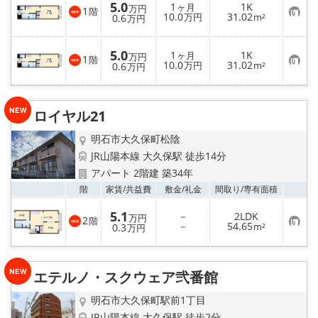
5.0
1
1K
ヶ月
万円
1
階
お
10.0
31.02
0.6
万円
m²
万円
気
に
入
5.0
1
1K
り
ヶ月
万円
1
階
お
10.0
31.02
登
0.6
万円
m²
万円
気
録
に
入
り
ロイヤル21
登
録
明石市大久保町松陰
JR山陽本線 大久保駅 徒歩14分
アパート 2階建 築34年
お気
階
家賃/
共益費
敷金/
礼金
間取り/
専有面積
5.1
－
2LDK
万円
2
階
お
－
54.65
0.3
m²
万円
気
に
入
り
エテルノ・スクウェア弐番館
登
録
明石市大久保町駅前1丁目
JR山陽本線 大久保駅 徒歩2分