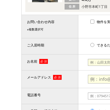
小野市本町1丁目
住 所
お問い合わせ内容
物件を
※複数選択可
ご入居時期
できる
お名前
必 須
メールアドレス
必 須
電話番号