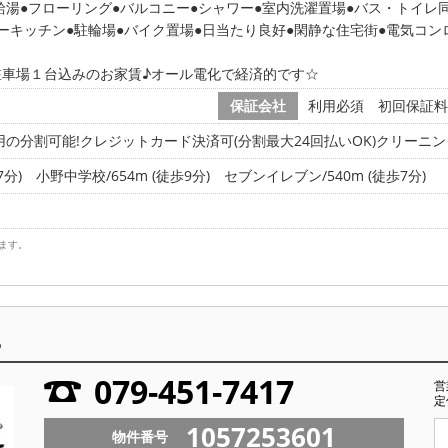
給湯
フローリング
バルコニー
シャワー
室内洗濯置場
バス・トイレ
ーキッチン
駐輪場
バイク置場
日当たり良好
閑静な住宅街
電気コン
駐車場１台込みのお家賃♪オール電化で経済的です☆
保証会社
利用必須 初回保証料:
の分割可能!クレジットカード決済可(分割最大24回払いOK)クリーニング
7分)
小野中学校/654m (徒歩9分)
セブンイレブン/540m (徒歩7分)
ます。
ら
079-451-7417
営
定
1057253601
物件番号