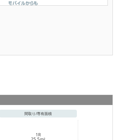
間取り/
専有面積
1R
25.5
m²