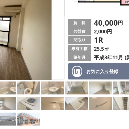
40,000
円
賃 料
2,000円
共益費
1R
間取り
25.5㎡
専有面積
平成3年11月 (
築年月
お気に入り
登録