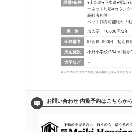
設備/条件
上水道
下水道
電話
ーネット対応
カウンタ
高齢者相談
ペット飼育可能物件！
保 険
加入要 16,000円/2年
金銭備考
町会費: 800円
初期費用
周辺施設
小野小学校/554m (徒歩
大学など
－
表示の情報と現況に差異がある場合は現況優先となり
お問い合わせ·内覧予約は
こちらか