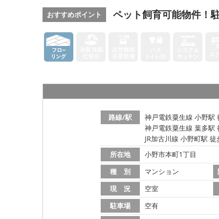
ペット飼育可能物件！
おすすめポイント
路線/駅
神戸電鉄粟生線 小野駅 
神戸電鉄粟生線 葉多駅 
JR加古川線 小野町駅 徒
所在地
小野市本町1丁目
種 別
マンション
現 況
空室
駐車場
空有