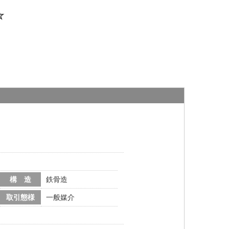
☆
構 造
鉄骨造
取引態様
一般媒介