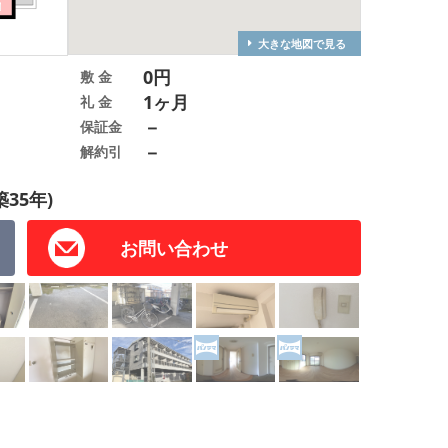
大きな地図で見る
0円
敷 金
1ヶ月
礼 金
－
保証金
－
解約引
築35年)
お問い合わせ