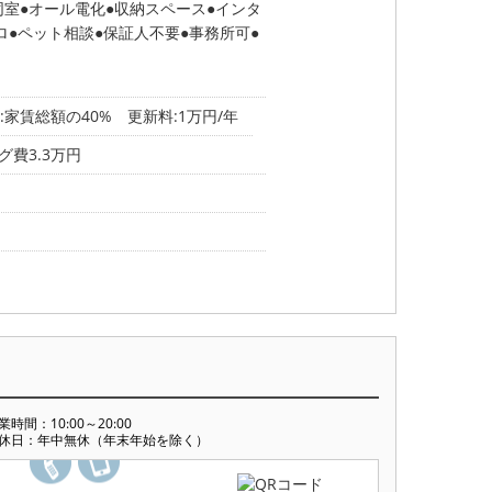
同室
オール電化
収納スペース
インタ
ロ
ペット相談
保証人不要
事務所可
家賃総額の40% 更新料:1万円/年
費3.3万円
業時間：10:00～20:00
休日：年中無休（年末年始を除く）