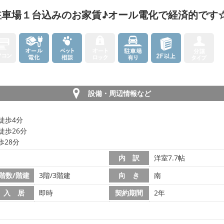
駐車場１台込みのお家賃♪オール電化で経済的です
設備・周辺情報など
徒歩4分
徒歩26分
歩28分
内 訳
洋室7.7帖
階数/階建
3階/3階建
向 き
南
入 居
即時
契約期間
2年