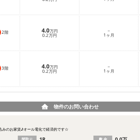
4.0
－
万円
2
階
1
0.2
ヶ月
万円
4.0
－
万円
3
階
1
0.2
ヶ月
万円
物件のお問い合わせ
込みのお家賃♪オール電化で経済的です☆
1R
0.0万
間取り
敷 金