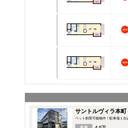
サントルヴィラ本町
ペット飼育可能物件！駐車場１台
4.0万
賃 料