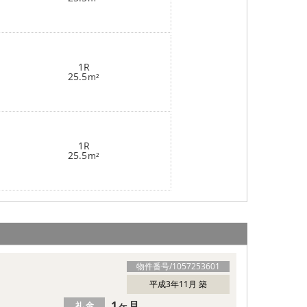
1R
25.5
m²
1R
25.5
m²
物件番号/
1057253601
平成3年11月 築
1ヶ月
礼 金