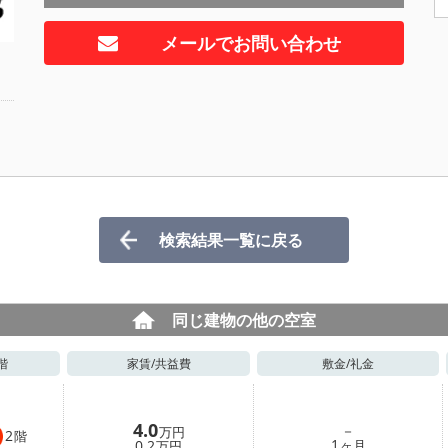
メールでお問い合わせ
検索結果一覧に戻る
同じ建物の他の空室
階
家賃/
共益費
敷金/
礼金
4.0
－
万円
2
階
1
0.2
ヶ月
万円