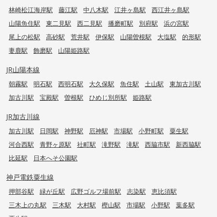
林崎松江海岸駅
藤江駅
中八木駅
江井ヶ島駅
西江井ヶ島駅
山陽魚住駅
東二見駅
西二見駅
播磨町駅
別府駅
浜の宮駅
尾上の松駅
高砂駅
荒井駅
伊保駅
山陽曽根駅
大塩駅
的形駅
妻鹿駅
飾磨駅
山陽姫路駅
JR山陽本線
朝霧駅
明石駅
西明石駅
大久保駅
魚住駅
土山駅
東加古川駅
加古川駅
宝殿駅
曽根駅
ひめじ別所駅
姫路駅
JR加古川線
加古川駅
日岡駅
神野駅
厄神駅
市場駅
小野町駅
粟生駅
河合西駅
青野ヶ原駅
社町駅
滝野駅
滝駅
西脇市駅
新西脇駅
比延駅
日本へそ公園駅
神戸電鉄粟生線
押部谷駅
緑が丘駅
広野ゴルフ場前駅
志染駅
恵比須駅
三木上の丸駅
三木駅
大村駅
樫山駅
市場駅
小野駅
葉多駅