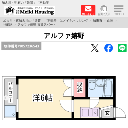
×
加古川・明石の「賃貸」「不動産」
問い合わせ
お気に入り
TOPページ
加古川・東加古川の「賃貸」「不動産」はメイキハウジング
加東市
山国
社町駅
アルファ嬉野 賃貸アパート
☆メイキハウジングオススメ物件特集☆
アルファ嬉野
物件番号/
1057236543
都市ガス物件
初期費用リーズナブル物件
ファミリー物件
ペットOK物件
保証人不要物件
◆新築物件の新設備で快適♪◆