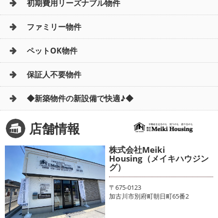
初期費用リーズナブル物件
ファミリー物件
ペットOK物件
保証人不要物件
◆新築物件の新設備で快適♪◆
店舗情報
株式会社Meiki
Housing（メイキハウジン
グ）
〒675-0123
加古川市別府町朝日町65番2