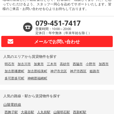
っていただけるよう、スタッフ一同心を込めてサポートいたします。皆
様のご来店・お問い合わせを心よりお待ちしております。
079-451-7417
営業時間：10:00～20:00
定休日：年中無休（年末年始を除く）
メールで
お問い合わせ
人気のエリアから賃貸物件を探す
明石市
加古川市
加東市
三木市
高砂市
西脇市
小野市
加西市
加古郡播磨町
加古郡稲美町
神戸市北区
神戸市西区
姫路市
多可郡多可町
神崎郡福崎町
人気の路線・駅から賃貸物件を探す
山陽電鉄線
西舞子駅
大蔵谷駅
人丸前駅
山陽明石駅
西新町駅