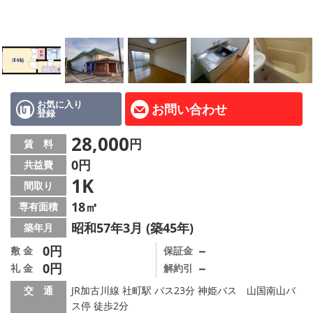
路線·駅から探す
地域から探す
地図から探す
スタッフ紹介
お気に入り
お問い合わせ
登録
Instagram
28,000
円
賃 料
0円
共益費
店舗情報·アクセス
1K
間取り
会社概要
18㎡
専有面積
昭和57年3月 (築45年)
築年月
メールでお問い合わせ
0円
－
敷 金
保証金
0円
－
礼 金
解約引
交 通
JR加古川線 社町駅 バス23分 神姫バス 山国南山バ
ス停 徒歩2分