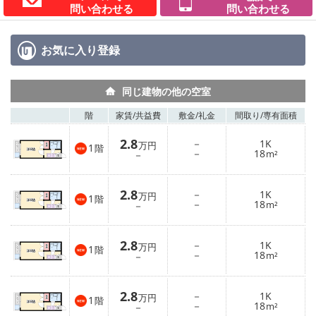
問い合わせる
問い合わせる
お気に入り
登録
同じ建物の他の空室
階
家賃/
共益費
敷金/
礼金
間取り/
専有面積
2.8
－
1K
万円
1
階
－
18
－
m²
2.8
－
1K
万円
1
階
－
18
－
m²
2.8
－
1K
万円
1
階
－
18
－
m²
2.8
－
1K
万円
1
階
－
18
－
m²