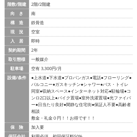
階数/階建
2階/2階建
向 き
南
構 造
鉄骨造
現 況
空室
入 居
即時
契約期間
2年
取引態様
一般媒介
駐車場
空有 3,300円/月
設備/条件
上水道
下水道
プロパンガス
電話
フローリング
バルコニー
ガスキッチン
シャワー
バス・トイレ
同室
収納スペース
インターネット対応
駐輪場
コ
ンロ2口以上
バイク置場
室外洗濯置場
光ファイバ
ー
日当たり良好
閑静な住宅街
保証人不要
高齢者
相談
敷金・礼金０円！！お得です！！
保 険
加入要
保証会社
利用必須 初回保証料50%