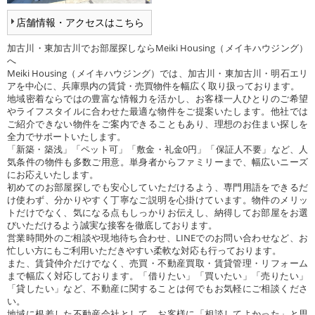
店舗情報・アクセスはこちら
加古川・東加古川でお部屋探しならMeiki Housing（メイキハウジング）
へ
Meiki Housing（メイキハウジング）では、加古川・東加古川・明石エリ
アを中心に、兵庫県内の賃貸・売買物件を幅広く取り扱っております。
地域密着ならではの豊富な情報力を活かし、お客様一人ひとりのご希望
やライフスタイルに合わせた最適な物件をご提案いたします。他社では
ご紹介できない物件をご案内できることもあり、理想のお住まい探しを
全力でサポートいたします。
「新築・築浅」「ペット可」「敷金・礼金0円」「保証人不要」など、人
気条件の物件も多数ご用意。単身者からファミリーまで、幅広いニーズ
にお応えいたします。
初めてのお部屋探しでも安心していただけるよう、専門用語をできるだ
け使わず、分かりやすく丁寧なご説明を心掛けています。物件のメリッ
トだけでなく、気になる点もしっかりお伝えし、納得してお部屋をお選
びいただけるよう誠実な接客を徹底しております。
営業時間外のご相談や現地待ち合わせ、LINEでのお問い合わせなど、お
忙しい方にもご利用いただきやすい柔軟な対応も行っております。
また、賃貸仲介だけでなく、売買・不動産買取・賃貸管理・リフォーム
まで幅広く対応しております。「借りたい」「買いたい」「売りたい」
「貸したい」など、不動産に関することは何でもお気軽にご相談くださ
い。
地域に根差した不動産会社として、お客様に「相談してよかった」と思