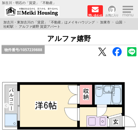
×
加古川・明石の「賃貸」「不動産」
問い合わせ
お気に入り
TOPページ
加古川・東加古川の「賃貸」「不動産」はメイキハウジング
加東市
山国
社町駅
アルファ嬉野 賃貸アパート
☆メイキハウジングオススメ物件特集☆
アルファ嬉野
物件番号/
1057239888
都市ガス物件
初期費用リーズナブル物件
ファミリー物件
ペットOK物件
保証人不要物件
◆新築物件の新設備で快適♪◆