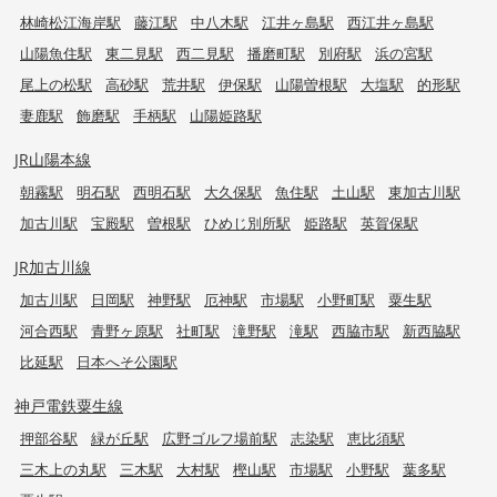
林崎松江海岸駅
藤江駅
中八木駅
江井ヶ島駅
西江井ヶ島駅
山陽魚住駅
東二見駅
西二見駅
播磨町駅
別府駅
浜の宮駅
尾上の松駅
高砂駅
荒井駅
伊保駅
山陽曽根駅
大塩駅
的形駅
妻鹿駅
飾磨駅
手柄駅
山陽姫路駅
JR山陽本線
朝霧駅
明石駅
西明石駅
大久保駅
魚住駅
土山駅
東加古川駅
加古川駅
宝殿駅
曽根駅
ひめじ別所駅
姫路駅
英賀保駅
JR加古川線
加古川駅
日岡駅
神野駅
厄神駅
市場駅
小野町駅
粟生駅
河合西駅
青野ヶ原駅
社町駅
滝野駅
滝駅
西脇市駅
新西脇駅
比延駅
日本へそ公園駅
神戸電鉄粟生線
押部谷駅
緑が丘駅
広野ゴルフ場前駅
志染駅
恵比須駅
三木上の丸駅
三木駅
大村駅
樫山駅
市場駅
小野駅
葉多駅