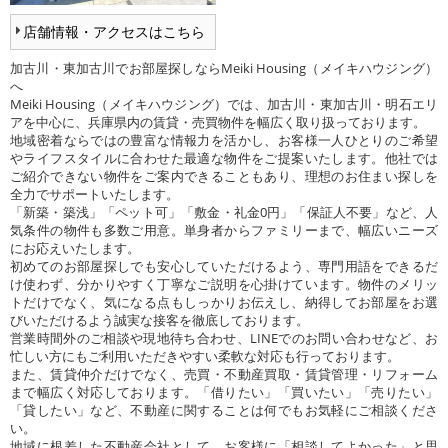
店舗情報・アクセスはこちら
加古川・東加古川でお部屋探しならMeiki Housing（メイキハウジング）
へ
Meiki Housing（メイキハウジング）では、加古川・東加古川・明石エリ
アを中心に、兵庫県内の賃貸・売買物件を幅広く取り扱っております。
地域密着ならではの豊富な情報力を活かし、お客様一人ひとりのご希望
やライフスタイルに合わせた最適な物件をご提案いたします。他社では
ご紹介できない物件をご案内できることもあり、理想のお住まい探しを
全力でサポートいたします。
「新築・築浅」「ペット可」「敷金・礼金0円」「保証人不要」など、人
気条件の物件も多数ご用意。単身者からファミリーまで、幅広いニーズ
にお応えいたします。
初めてのお部屋探しでも安心していただけるよう、専門用語をできるだ
け使わず、分かりやすく丁寧なご説明を心掛けています。物件のメリッ
トだけでなく、気になる点もしっかりお伝えし、納得してお部屋をお選
びいただけるよう誠実な接客を徹底しております。
営業時間外のご相談や現地待ち合わせ、LINEでのお問い合わせなど、お
忙しい方にもご利用いただきやすい柔軟な対応も行っております。
また、賃貸仲介だけでなく、売買・不動産買取・賃貸管理・リフォーム
まで幅広く対応しております。「借りたい」「買いたい」「売りたい」
「貸したい」など、不動産に関することは何でもお気軽にご相談くださ
い。
地域に根差した不動産会社として、お客様に「相談してよかった」と思