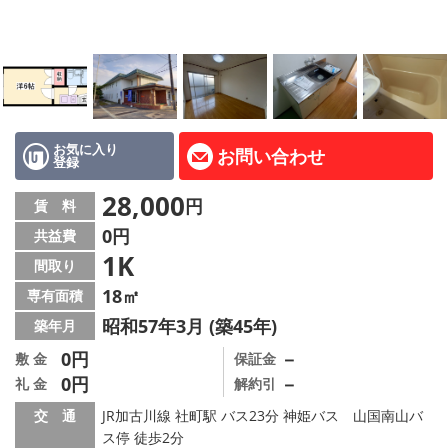
路線·駅から探す
地域から探す
地図から探す
スタッフ紹介
お気に入り
お問い合わせ
登録
Instagram
28,000
円
賃 料
0円
共益費
店舗情報·アクセス
1K
間取り
会社概要
18㎡
専有面積
昭和57年3月 (築45年)
築年月
メールでお問い合わせ
0円
－
敷 金
保証金
0円
－
礼 金
解約引
交 通
JR加古川線 社町駅 バス23分 神姫バス 山国南山バ
ス停 徒歩2分