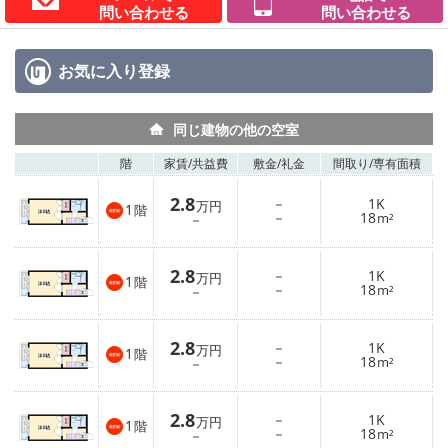
問い合わせる
問い合わせる
お気に入り
登録
同じ建物の他の空室
階
家賃/
共益費
敷金/
礼金
間取り/
専有面積
2.8
－
1K
万円
1
階
－
18
－
m²
2.8
－
1K
万円
1
階
－
18
－
m²
2.8
－
1K
万円
1
階
－
18
－
m²
2.8
－
1K
万円
1
階
－
18
－
m²