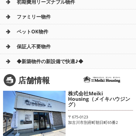
初期費用リーズナブル物件
ファミリー物件
ペットOK物件
保証人不要物件
◆新築物件の新設備で快適♪◆
店舗情報
株式会社Meiki
Housing（メイキハウジン
グ）
〒675-0123
加古川市別府町朝日町65番2