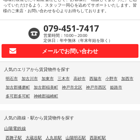
っていただけるよう、スタッフ一同心を込めてサポートいたします。皆
様のご来店・お問い合わせを心よりお待ちしております。
079-451-7417
営業時間：10:00～20:00
定休日：年中無休（年末年始を除く）
メールで
お問い合わせ
人気のエリアから賃貸物件を探す
明石市
加古川市
加東市
三木市
高砂市
西脇市
小野市
加西市
加古郡播磨町
加古郡稲美町
神戸市北区
神戸市西区
姫路市
多可郡多可町
神崎郡福崎町
人気の路線・駅から賃貸物件を探す
山陽電鉄線
西舞子駅
大蔵谷駅
人丸前駅
山陽明石駅
西新町駅