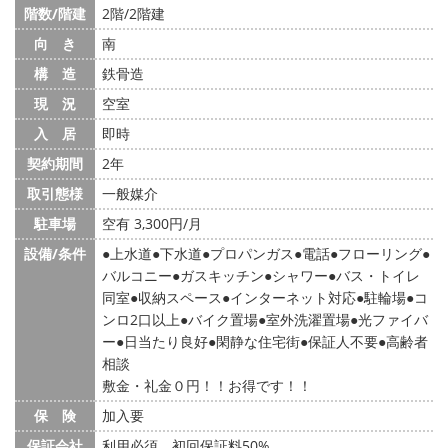
階数/階建
2階/2階建
向 き
南
構 造
鉄骨造
現 況
空室
入 居
即時
契約期間
2年
取引態様
一般媒介
駐車場
空有 3,300円/月
設備/条件
上水道
下水道
プロパンガス
電話
フローリング
バルコニー
ガスキッチン
シャワー
バス・トイレ
同室
収納スペース
インターネット対応
駐輪場
コ
ンロ2口以上
バイク置場
室外洗濯置場
光ファイバ
ー
日当たり良好
閑静な住宅街
保証人不要
高齢者
相談
敷金・礼金０円！！お得です！！
保 険
加入要
保証会社
利用必須 初回保証料50%