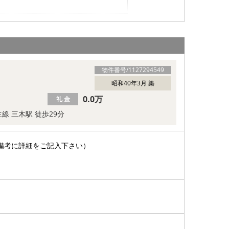
物件番号/
1127294549
昭和40年3月 築
0.0万
礼 金
線 三木駅 徒歩29分
備考に詳細をご記入下さい）