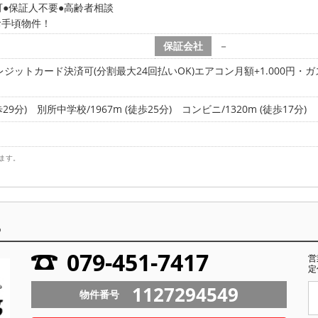
可
保証人不要
高齢者相談
お手頃物件！
保証会社
－
ジットカード決済可(分割最大24回払いOK)エアコン月額+1.000円・ガ
29分)
別所中学校/1967m (徒歩25分)
コンビニ/1320m (徒歩17分)
ます。
ら
079-451-7417
営
定
1127294549
物件番号