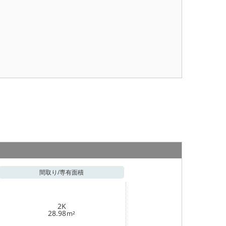
間取り/
専有面積
2K
28.98
m²