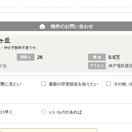
物件のお問い合わせ
ヶ丘
社・仲介手数料不要です。
2K
0.0万
間取り
敷 金
ケ丘
神戸電鉄粟生
アクセス
実際に見たい
最新の空室状況を知りたい
その他（
だけ早く
いいものがあれば