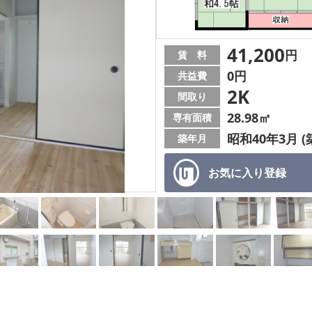
41,200
円
賃 料
0円
共益費
2K
間取り
28.98㎡
専有面積
昭和40年3月 (
築年月
お気に入り
登録