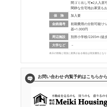
間ゴミ出し可
2人入居
閑静な住宅地お家賃も
保 険
加入要
金銭備考
初期費用の分割可能!クレ
器+1.000円
周辺施設
別所小学校/2265m (徒歩
大学など
－
表示の情報と現況に差異がある場合は現況優先となり
お問い合わせ·内覧予約は
こちらか