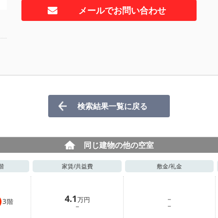
メールでお問い合わせ
検索結果一覧に戻る
同じ建物の他の空室
階
家賃/
共益費
敷金/
礼金
4.1
－
万円
3
階
－
－