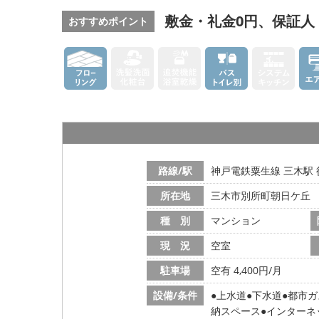
敷金・礼金0円、保証人
おすすめポイント
路線/駅
神戸電鉄粟生線 三木駅 
所在地
三木市別所町朝日ケ丘
種 別
マンション
現 況
空室
駐車場
空有 4,400円/月
設備/条件
上水道
下水道
都市ガ
納スペース
インターネ