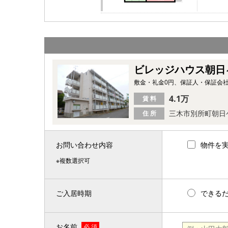
ビレッジハウス朝日
敷金・礼金0円、保証人・保証会
4.1万
賃 料
三木市別所町朝日
住 所
お問い合わせ内容
物件を
※複数選択可
ご入居時期
できる
お名前
必 須