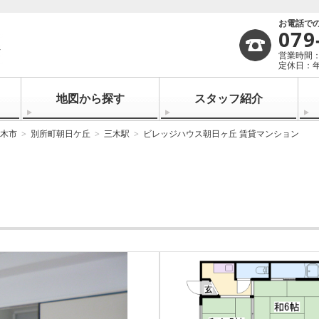
お電話で
079
営業時間：1
定休日：
地図から探す
スタッフ紹介
木市
別所町朝日ケ丘
三木駅
ビレッジハウス朝日ヶ丘 賃貸マンション