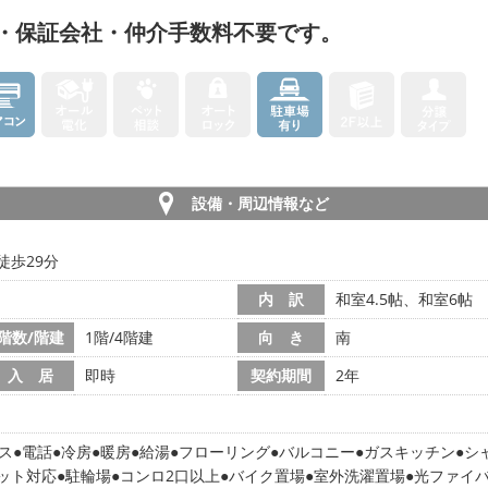
・保証会社・仲介手数料不要です。
設備・周辺情報など
徒歩29分
内 訳
和室4.5帖、和室6帖
階数/階建
1階/4階建
向 き
南
入 居
即時
契約期間
2年
ス
電話
冷房
暖房
給湯
フローリング
バルコニー
ガスキッチン
シ
ット対応
駐輪場
コンロ2口以上
バイク置場
室外洗濯置場
光ファイ