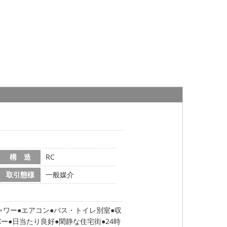
構 造
RC
取引態様
一般媒介
ャワー
エアコン
バス・トイレ別室
収
バー
日当たり良好
閑静な住宅街
24時