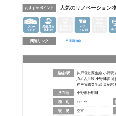
人気のリノベーション
おすすめポイント
関連リンク
平面図画像
路線/駅
神戸電鉄粟生線 小野駅 
JR加古川線 小野町駅 徒
神戸電鉄粟生線 葉多駅 
所在地
小野市神明町
種 別
ハイツ
現 況
空室