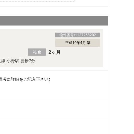
物件番号/
1127268202
平成10年4月 築
2ヶ月
礼 金
線 小野駅 徒歩7分
備考に詳細をご記入下さい）