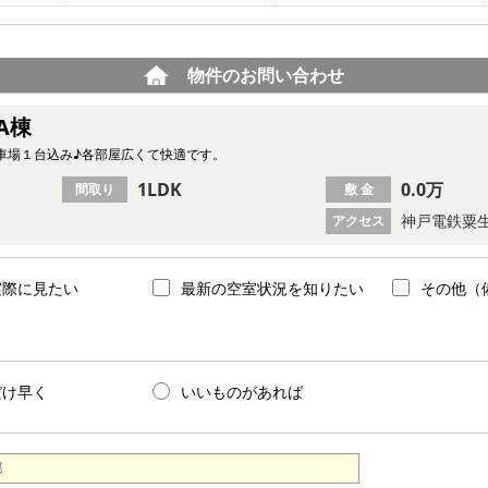
物件のお問い合わせ
A棟
車場１台込み♪各部屋広くて快適です。
1LDK
0.0万
間取り
敷 金
神戸電鉄粟生
アクセス
実際に見たい
最新の空室状況を知りたい
その他（
だけ早く
いいものがあれば