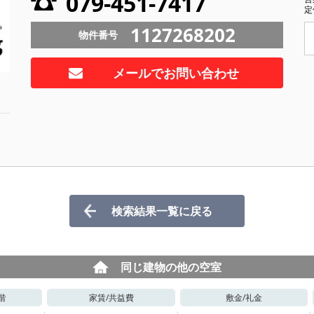
079-451-7417
定
1127268202
物件番号
メールでお問い合わせ
検索結果一覧に戻る
同じ建物の他の空室
階
家賃/
共益費
敷金/
礼金