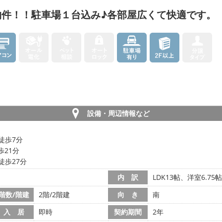
物件！！駐車場１台込み♪各部屋広くて快適です。
設備・周辺情報など
徒歩7分
歩21分
徒歩27分
内 訳
LDK13帖、洋室6.75帖
階数/階建
2階/2階建
向 き
南
入 居
即時
契約期間
2年