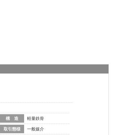
構 造
軽量鉄骨
取引態様
一般媒介