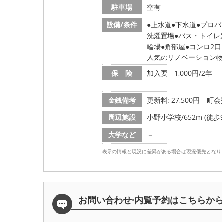
駐車場
空有
設備/条件
上水道
下水道
プロパ
洗濯置場
バス・トイレ
輪場
角部屋
コンロ2口
人気のリノベーション
保 険
加入要 1,000円/2年
金銭備考
更新料: 27,500円
町会費
周辺施設
小野小学校/652m (徒歩
大学など
－
表示の情報と現況に差異がある場合は現況優先となり
お問い合わせ·内覧予約は
こちらか