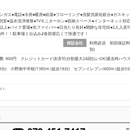
ンガス
電話
冷房
暖房
給湯
フローリング
洗髪洗面化粧台
ガスキッ
別室
温水洗浄便座
TVモニターホン
収納スペース
インターネット対
以上
バイク置場
光ファイバー
日当たり良好
閑静な住宅街
2人入居
物件！！駐車場１台込み♪各部屋広くて快適です！
保証会社
利用必須 初回保証料/
別)
: 800円
クレジットカード決済可(分割最大24回払いOK)退去時ハウスク
9分)
小野南中学校/1385m (徒歩18分)
セブンイレブン/400m (徒歩5分
ます。
ら
営