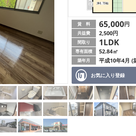
65,000
円
賃 料
2,500円
共益費
1LDK
間取り
52.84㎡
専有面積
平成10年4月 (
築年月
お気に入り
登録