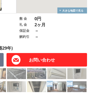
大きな地図で見る
0円
敷 金
2ヶ月
礼 金
－
保証金
－
解約引
築29年)
お問い合わせ