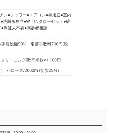
チン
シャワー
エアコン
専用庭
室内
応
洗面所独立
W・INクローゼット
駐
可
保証人不要
高齢者相談
家賃総額50% 引落手数料700円(税
リーニング費:平米数×1.100円
)
ハローズ/2000m (徒歩25分)
業時間：10:00～20:00