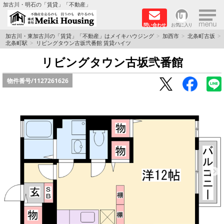
×
加古川・明石の「賃貸」「不動産」
問い合わせ
お気に入り
TOPページ
加古川・東加古川の「賃貸」「不動産」はメイキハウジング
加西市
北条町古坂
北条町駅
リビングタウン古坂弐番館 賃貸ハイツ
☆メイキハウジングオススメ物件特集☆
リビングタウン古坂弐番館
物件番号/
1127261626
都市ガス物件
初期費用リーズナブル物件
ファミリー物件
ペットOK物件
保証人不要物件
◆新築物件の新設備で快適♪◆