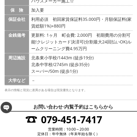
ハウスメーカー施工☆
保 険
加入要
保証会社
利用必須 初回家賃保証料35.000円・月額保証料(家
賃総額1%)+880円
金銭備考
更新料: 1ヶ月
町会費: 2,000円
初期費用の分割可
能!クレジットカード決済可(分割最大24回払いOK)ル
ームクリーニング費4.95万円
周辺施設
北条東小学校/1443m (徒歩19分)
北条中学校/2745m (徒歩35分)
スーパー/50m (徒歩1分)
大学など
－
表示の情報と現況に差異がある場合は現況優先となります。
お問い合わせ·内覧予約は
こちらから
079-451-7417
営業時間：10:00～20:00
定休日：年中無休（年末年始を除く）