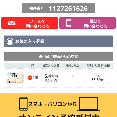
1127261626
物件番号
メールで
電話で
問い合わせる
問い合わせる
お気に入り
登録
同じ建物の他の空室
階
家賃/
共益費
敷金/
礼金
間取り/
専有面積
5.4
－
1R
万円
1
階
－
33.39
0.5
m²
万円