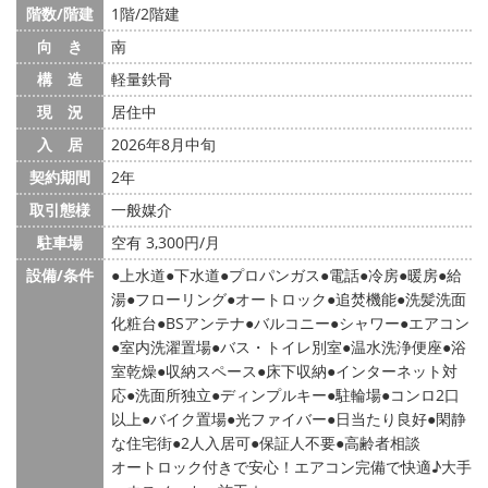
階数/階建
1階/2階建
向 き
南
構 造
軽量鉄骨
現 況
居住中
入 居
2026年8月中旬
契約期間
2年
取引態様
一般媒介
駐車場
空有 3,300円/月
設備/条件
上水道
下水道
プロパンガス
電話
冷房
暖房
給
湯
フローリング
オートロック
追焚機能
洗髪洗面
化粧台
BSアンテナ
バルコニー
シャワー
エアコン
室内洗濯置場
バス・トイレ別室
温水洗浄便座
浴
室乾燥
収納スペース
床下収納
インターネット対
応
洗面所独立
ディンプルキー
駐輪場
コンロ2口
以上
バイク置場
光ファイバー
日当たり良好
閑静
な住宅街
2人入居可
保証人不要
高齢者相談
オートロック付きで安心！エアコン完備で快適♪大手