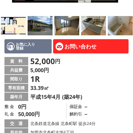
路線·駅から探す
地域から探す
地図から探す
スタッフ紹介
お気に入り
お問い合わせ
登録
Instagram
52,000
円
賃 料
5,000円
共益費
店舗情報·アクセス
1R
間取り
会社概要
33.39㎡
専有面積
平成15年4月 (築24年)
築年月
メールでお問い合わせ
0円
－
敷 金
保証金
50,000円
－
礼 金
解約引
交 通
北条鉄道北条線 北条町駅 徒歩24分
所在地
加西市北条町古坂6丁目