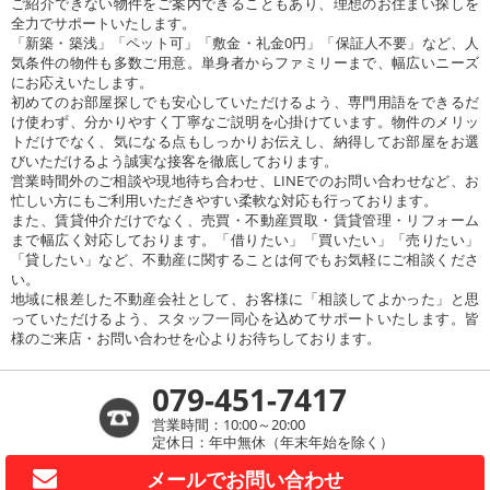
ご紹介できない物件をご案内できることもあり、理想のお住まい探しを
全力でサポートいたします。
「新築・築浅」「ペット可」「敷金・礼金0円」「保証人不要」など、人
気条件の物件も多数ご用意。単身者からファミリーまで、幅広いニーズ
にお応えいたします。
初めてのお部屋探しでも安心していただけるよう、専門用語をできるだ
け使わず、分かりやすく丁寧なご説明を心掛けています。物件のメリッ
トだけでなく、気になる点もしっかりお伝えし、納得してお部屋をお選
びいただけるよう誠実な接客を徹底しております。
営業時間外のご相談や現地待ち合わせ、LINEでのお問い合わせなど、お
忙しい方にもご利用いただきやすい柔軟な対応も行っております。
また、賃貸仲介だけでなく、売買・不動産買取・賃貸管理・リフォーム
まで幅広く対応しております。「借りたい」「買いたい」「売りたい」
「貸したい」など、不動産に関することは何でもお気軽にご相談くださ
い。
地域に根差した不動産会社として、お客様に「相談してよかった」と思
っていただけるよう、スタッフ一同心を込めてサポートいたします。皆
様のご来店・お問い合わせを心よりお待ちしております。
079-451-7417
営業時間：10:00～20:00
定休日：年中無休（年末年始を除く）
メールで
お問い合わせ