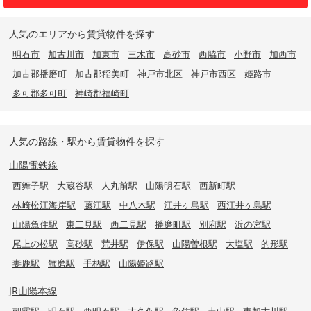
人気のエリアから賃貸物件を探す
明石市
加古川市
加東市
三木市
高砂市
西脇市
小野市
加西市
加古郡播磨町
加古郡稲美町
神戸市北区
神戸市西区
姫路市
多可郡多可町
神崎郡福崎町
人気の路線・駅から賃貸物件を探す
山陽電鉄線
西舞子駅
大蔵谷駅
人丸前駅
山陽明石駅
西新町駅
林崎松江海岸駅
藤江駅
中八木駅
江井ヶ島駅
西江井ヶ島駅
山陽魚住駅
東二見駅
西二見駅
播磨町駅
別府駅
浜の宮駅
尾上の松駅
高砂駅
荒井駅
伊保駅
山陽曽根駅
大塩駅
的形駅
妻鹿駅
飾磨駅
手柄駅
山陽姫路駅
JR山陽本線