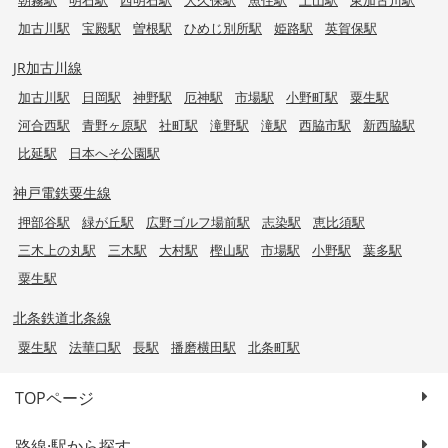
朝霧駅
明石駅
西明石駅
大久保駅
魚住駅
土山駅
東加古川駅
加古川駅
宝殿駅
曽根駅
ひめじ別所駅
姫路駅
英賀保駅
JR加古川線
加古川駅
日岡駅
神野駅
厄神駅
市場駅
小野町駅
粟生駅
河合西駅
青野ヶ原駅
社町駅
滝野駅
滝駅
西脇市駅
新西脇駅
比延駅
日本へそ公園駅
神戸電鉄粟生線
押部谷駅
緑が丘駅
広野ゴルフ場前駅
志染駅
恵比須駅
三木上の丸駅
三木駅
大村駅
樫山駅
市場駅
小野駅
葉多駅
粟生駅
北条鉄道北条線
粟生駅
法華口駅
長駅
播磨横田駅
北条町駅
TOPページ
路線·駅から探す