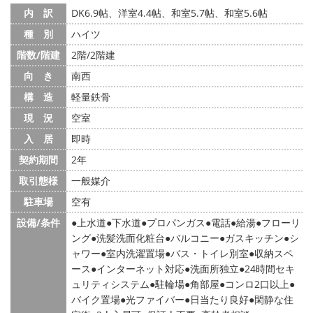
内 訳
DK6.9帖、洋室4.4帖、和室5.7帖、和室5.6帖
種 別
ハイツ
階数/階建
2階/2階建
向 き
南西
構 造
軽量鉄骨
現 況
空室
入 居
即時
契約期間
2年
取引態様
一般媒介
駐車場
空有
設備/条件
上水道
下水道
プロパンガス
電話
給湯
フローリ
ング
洗髪洗面化粧台
バルコニー
ガスキッチン
シ
ャワー
室内洗濯置場
バス・トイレ別室
収納スペ
ース
インターネット対応
洗面所独立
24時間セキ
ュリティシステム
駐輪場
角部屋
コンロ2口以上
バイク置場
光ファイバー
日当たり良好
閑静な住