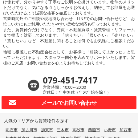
け使わず、分かりやすく丁寧なご説明を心掛けています。物件のメリッ
トだけでなく、気になる点もしっかりお伝えし、納得してお部屋をお選
びいただけるよう誠実な接客を徹底しております。
営業時間外のご相談や現地待ち合わせ、LINEでのお問い合わせなど、お
忙しい方にもご利用いただきやすい柔軟な対応も行っております。
また、賃貸仲介だけでなく、売買・不動産買取・賃貸管理・リフォーム
まで幅広く対応しております。「借りたい」「買いたい」「売りたい」
「貸したい」など、不動産に関することは何でもお気軽にご相談くださ
い。
地域に根差した不動産会社として、お客様に「相談してよかった」と思
っていただけるよう、スタッフ一同心を込めてサポートいたします。皆
様のご来店・お問い合わせを心よりお待ちしております。
079-451-7417
営業時間：10:00～20:00
定休日：年中無休（年末年始を除く）
メールで
お問い合わせ
人気のエリアから賃貸物件を探す
明石市
加古川市
加東市
三木市
高砂市
西脇市
小野市
加西市