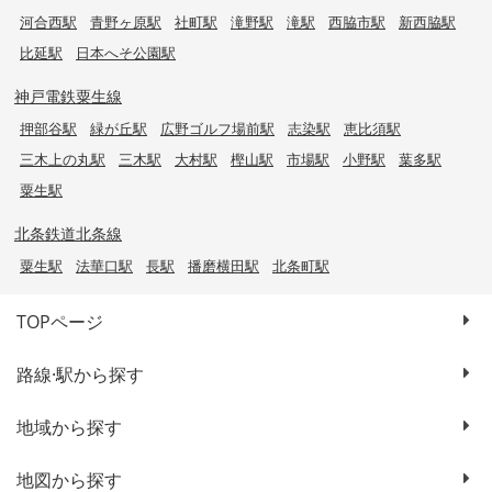
河合西駅
青野ヶ原駅
社町駅
滝野駅
滝駅
西脇市駅
新西脇駅
比延駅
日本へそ公園駅
神戸電鉄粟生線
押部谷駅
緑が丘駅
広野ゴルフ場前駅
志染駅
恵比須駅
三木上の丸駅
三木駅
大村駅
樫山駅
市場駅
小野駅
葉多駅
粟生駅
北条鉄道北条線
粟生駅
法華口駅
長駅
播磨横田駅
北条町駅
TOPページ
路線·駅から探す
地域から探す
地図から探す