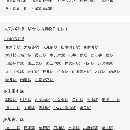
加古郡播磨町
加古郡稲美町
神戸市北区
神戸市西区
姫路市
多可郡多可町
神崎郡福崎町
人気の路線・駅から賃貸物件を探す
山陽電鉄線
西舞子駅
大蔵谷駅
人丸前駅
山陽明石駅
西新町駅
林崎松江海岸駅
藤江駅
中八木駅
江井ヶ島駅
西江井ヶ島駅
山陽魚住駅
東二見駅
西二見駅
播磨町駅
別府駅
浜の宮駅
尾上の松駅
高砂駅
荒井駅
伊保駅
山陽曽根駅
大塩駅
的形駅
妻鹿駅
飾磨駅
山陽姫路駅
JR山陽本線
朝霧駅
明石駅
西明石駅
大久保駅
魚住駅
土山駅
東加古川駅
加古川駅
宝殿駅
曽根駅
ひめじ別所駅
姫路駅
JR加古川線
加古川駅
日岡駅
神野駅
厄神駅
市場駅
小野町駅
粟生駅