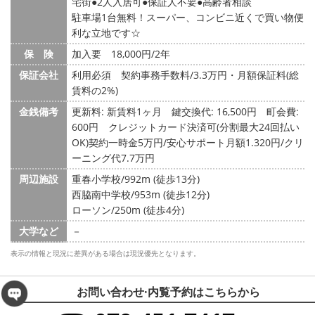
宅街
2人入居可
保証人不要
高齢者相談
駐車場1台無料！スーパー、コンビニ近くで買い物便
利な立地です☆
保 険
加入要 18,000円/2年
保証会社
利用必須 契約事務手数料/3.3万円・月額保証料(総
賃料の2%)
金銭備考
更新料: 新賃料1ヶ月
鍵交換代: 16,500円
町会費:
600円
クレジットカード決済可(分割最大24回払い
OK)契約一時金5万円/安心サポート月額1.320円/クリ
ーニング代7.7万円
周辺施設
重春小学校/992m (徒歩13分)
西脇南中学校/953m (徒歩12分)
ローソン/250m (徒歩4分)
大学など
－
表示の情報と現況に差異がある場合は現況優先となります。
お問い合わせ·内覧予約は
こちらから