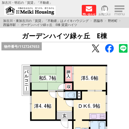
×
加古川・明石の「賃貸」「不動産」
問い合わせ
お気に入り
TOPページ
加古川・東加古川の「賃貸」「不動産」はメイキハウジング
西脇市
野村町
西脇市駅
ガーデンハイツ緑ヶ丘 E棟 賃貸ハイツ
☆メイキハウジングオススメ物件特集☆
ガーデンハイツ緑ヶ丘 E棟
物件番号/
1127247653
都市ガス物件
初期費用リーズナブル物件
ファミリー物件
ペットOK物件
保証人不要物件
◆新築物件の新設備で快適♪◆