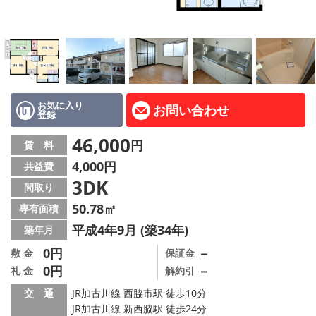
路線·駅から探す
地域から探す
地図から探す
スタッフ紹介
お気に入り
お問い合わせ
登録
Instagram
46,000
円
賃 料
4,000円
共益費
店舗情報·アクセス
3DK
間取り
会社概要
50.78㎡
専有面積
平成4年9月 (築34年)
築年月
メールでお問い合わせ
0円
－
敷 金
保証金
0円
－
礼 金
解約引
交 通
JR加古川線 西脇市駅 徒歩10分
JR加古川線 新西脇駅 徒歩24分