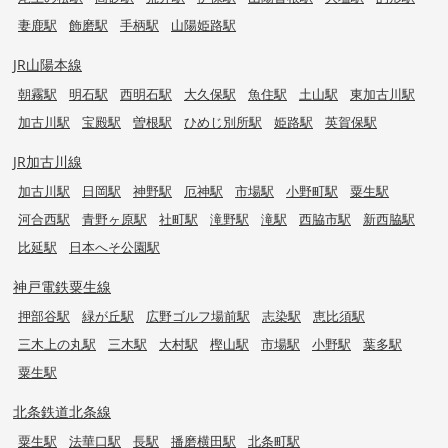
妻鹿駅
飾磨駅
手柄駅
山陽姫路駅
JR山陽本線
朝霧駅
明石駅
西明石駅
大久保駅
魚住駅
土山駅
東加古川駅
加古川駅
宝殿駅
曽根駅
ひめじ別所駅
姫路駅
英賀保駅
JR加古川線
加古川駅
日岡駅
神野駅
厄神駅
市場駅
小野町駅
粟生駅
河合西駅
青野ヶ原駅
社町駅
滝野駅
滝駅
西脇市駅
新西脇駅
比延駅
日本へそ公園駅
神戸電鉄粟生線
押部谷駅
緑が丘駅
広野ゴルフ場前駅
志染駅
恵比須駅
三木上の丸駅
三木駅
大村駅
樫山駅
市場駅
小野駅
葉多駅
粟生駅
北条鉄道北条線
粟生駅
法華口駅
長駅
播磨横田駅
北条町駅