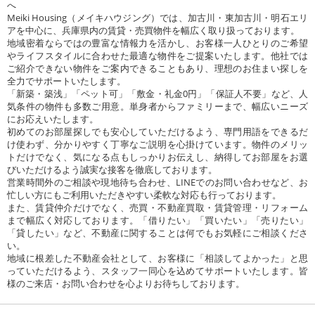
へ
Meiki Housing（メイキハウジング）では、加古川・東加古川・明石エリ
アを中心に、兵庫県内の賃貸・売買物件を幅広く取り扱っております。
地域密着ならではの豊富な情報力を活かし、お客様一人ひとりのご希望
やライフスタイルに合わせた最適な物件をご提案いたします。他社では
ご紹介できない物件をご案内できることもあり、理想のお住まい探しを
全力でサポートいたします。
「新築・築浅」「ペット可」「敷金・礼金0円」「保証人不要」など、人
気条件の物件も多数ご用意。単身者からファミリーまで、幅広いニーズ
にお応えいたします。
初めてのお部屋探しでも安心していただけるよう、専門用語をできるだ
け使わず、分かりやすく丁寧なご説明を心掛けています。物件のメリッ
トだけでなく、気になる点もしっかりお伝えし、納得してお部屋をお選
びいただけるよう誠実な接客を徹底しております。
営業時間外のご相談や現地待ち合わせ、LINEでのお問い合わせなど、お
忙しい方にもご利用いただきやすい柔軟な対応も行っております。
また、賃貸仲介だけでなく、売買・不動産買取・賃貸管理・リフォーム
まで幅広く対応しております。「借りたい」「買いたい」「売りたい」
「貸したい」など、不動産に関することは何でもお気軽にご相談くださ
い。
地域に根差した不動産会社として、お客様に「相談してよかった」と思
っていただけるよう、スタッフ一同心を込めてサポートいたします。皆
様のご来店・お問い合わせを心よりお待ちしております。