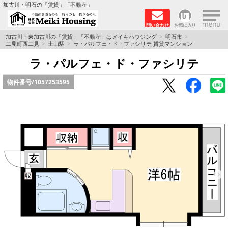
×
加古川・明石の「賃貸」「不動産」
問い合わせ
お気に入り
TOPページ
加古川・東加古川の「賃貸」「不動産」はメイキハウジング
明石市
二見町西二見
土山駅
ラ・パルフェ・ド・ファシリテ 賃貸マンション
☆メイキハウジングオススメ物件特集☆
ラ・パルフェ・ド・ファシリテ
物件番号/
1057253595
都市ガス物件
初期費用リーズナブル物件
ファミリー物件
ペットOK物件
保証人不要物件
◆新築物件の新設備で快適♪◆