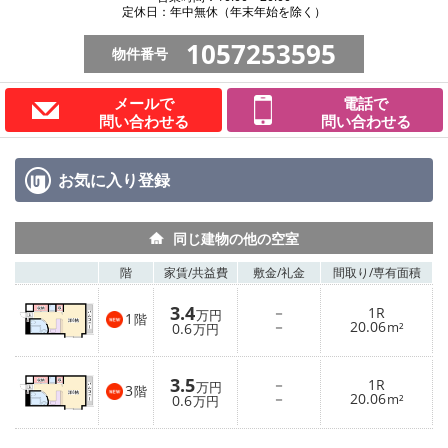
定休日：年中無休（年末年始を除く）
1057253595
物件番号
メールで
電話で
問い合わせる
問い合わせる
お気に入り
登録
同じ建物の他の空室
階
家賃/
共益費
敷金/
礼金
間取り/
専有面積
3.4
－
1R
万円
1
階
－
20.06
0.6
m²
万円
3.5
－
1R
万円
3
階
－
20.06
0.6
m²
万円