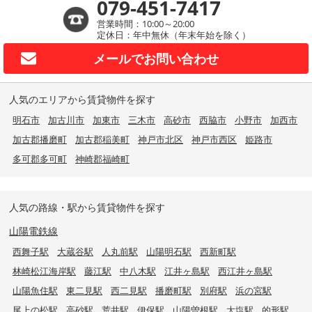
079-451-7417
営業時間：10:00～20:00
定休日：年中無休（年末年始を除く）
メールで
お問い合わせ
人気のエリアから賃貸物件を探す
明石市
加古川市
加東市
三木市
高砂市
西脇市
小野市
加西市
加古郡播磨町
加古郡稲美町
神戸市北区
神戸市西区
姫路市
多可郡多可町
神崎郡福崎町
人気の路線・駅から賃貸物件を探す
山陽電鉄線
西舞子駅
大蔵谷駅
人丸前駅
山陽明石駅
西新町駅
林崎松江海岸駅
藤江駅
中八木駅
江井ヶ島駅
西江井ヶ島駅
山陽魚住駅
東二見駅
西二見駅
播磨町駅
別府駅
浜の宮駅
尾上の松駅
高砂駅
荒井駅
伊保駅
山陽曽根駅
大塩駅
的形駅