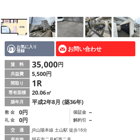
路線·駅から探す
地域から探す
地図から探す
スタッフ紹介
お気に入り
お問い合わせ
登録
Instagram
35,000
円
賃 料
5,500円
共益費
店舗情報·アクセス
1R
間取り
会社概要
20.06㎡
専有面積
平成2年8月 (築36年)
築年月
メールでお問い合わせ
0円
－
敷 金
保証金
0円
－
礼 金
解約引
交 通
JR山陽本線 土山駅 徒歩18分
所在地
明石市二見町西二見