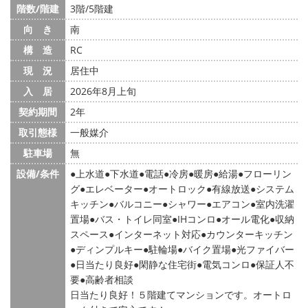
階数/階建
3階/5階建
向 き
南
構 造
RC
現 況
居住中
入 居
2026年8月上旬
契約期間
2年
取引態様
一般媒介
駐車場
無
設備/条件
上水道
下水道
電話
冷房
暖房
給湯
フローリン
グ
エレベーター
オートロック
有線放送
システム
キッチン
バルコニー
シャワー
エアコン
室内洗濯
置場
バス・トイレ同室
IHコンロ
オール電化
収納
スペース
インターネット対応
カウンターキッチン
ディンプルキー
駐輪場
バイク置場
光ファイバー
日当たり良好
閑静な住宅街
電気コンロ
保証人不
要
高齢者相談
日当たり良好！５階建てマンションです。オートロ