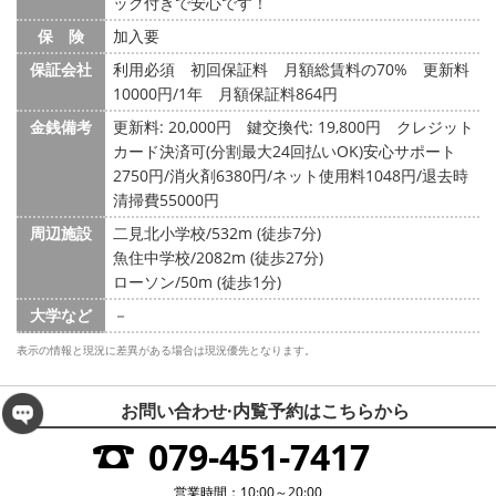
ック付きで安心です！
保 険
加入要
保証会社
利用必須 初回保証料 月額総賃料の70% 更新料
10000円/1年 月額保証料864円
金銭備考
更新料: 20,000円
鍵交換代: 19,800円
クレジット
カード決済可(分割最大24回払いOK)安心サポート
2750円/消火剤6380円/ネット使用料1048円/退去時
清掃費55000円
周辺施設
二見北小学校/532m (徒歩7分)
魚住中学校/2082m (徒歩27分)
ローソン/50m (徒歩1分)
大学など
－
表示の情報と現況に差異がある場合は現況優先となります。
お問い合わせ·内覧予約は
こちらから
079-451-7417
営業時間：10:00～20:00