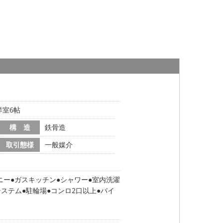
洋室6帖
構 造
鉄骨造
取引態様
一般媒介
ニー
ガスキッチン
シャワー
室内洗濯
システム
駐輪場
コンロ2口以上
バイ