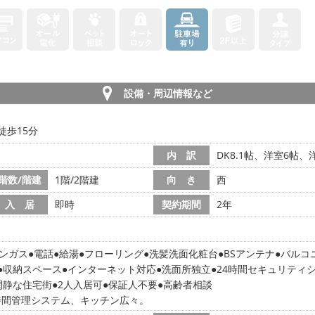
設備・周辺情報など
徒歩15分
内 訳
DK8.1帖、洋室6帖、
階数/階建
1階/2階建
向 き
西
入 居
即時
契約期間
2年
ンガス
電話
給湯
フローリング
洗髪洗面化粧台
BSアンテナ
バルコ
収納スペース
インターネット対応
洗面所独立
24時間セキュリティ
閑静な住宅街
2人入居可
保証人不要
高齢者相談
時間管理システム、キッチン広々。