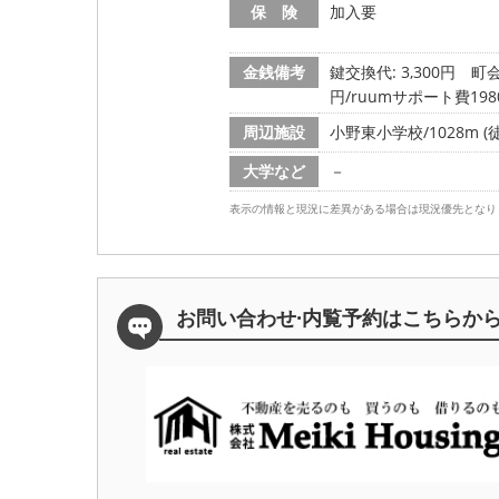
保 険
加入要
金銭備考
鍵交換代: 3,300円
町会
円/ruumサポート費198
周辺施設
小野東小学校/1028m (
大学など
－
表示の情報と現況に差異がある場合は現況優先となり
お問い合わせ·内覧予約は
こちらか