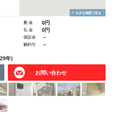
大きな地図で見る
0円
敷 金
0円
礼 金
－
保証金
－
解約引
29年)
お問い合わせ