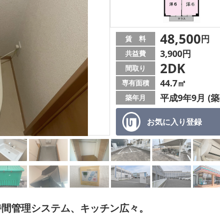
48,500
円
賃 料
3,900円
共益費
2DK
間取り
44.7㎡
専有面積
平成9年9月 (築
築年月
お気に入り
登録
時間管理システム、キッチン広々。