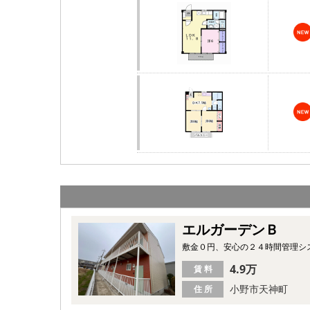
エルガーデンＢ
敷金０円、安心の２４時間管理シ
4.9万
賃 料
小野市天神町
住 所