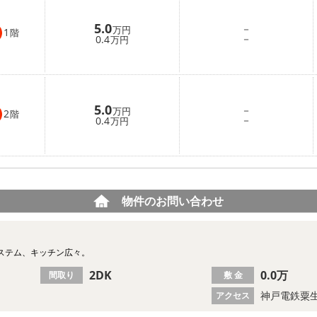
5.0
－
万円
1
階
－
0.4
万円
5.0
－
万円
2
階
－
0.4
万円
物件のお問い合わせ
ステム、キッチン広々。
2DK
0.0万
間取り
敷 金
神戸電鉄粟生
アクセス