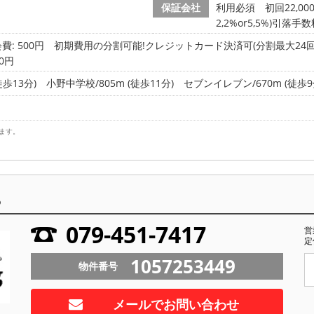
保証会社
利用必須 初回22,0
2,2%or5,5%)引落手
費: 500円
初期費用の分割可能!クレジットカード決済可(分割最大24回
0円
徒歩13分)
小野中学校/805m (徒歩11分)
セブンイレブン/670m (徒歩9
ます。
ら
079-451-7417
営
定
1057253449
物件番号
メールでお問い合わせ