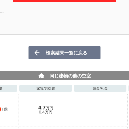
検索結果一覧に戻る
同じ建物の他の空室
階
家賃/
共益費
敷金/
礼金
4.7
－
万円
1
階
－
0.4
万円