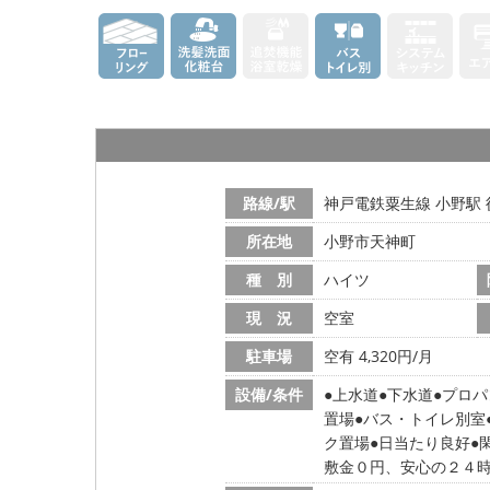
路線/駅
神戸電鉄粟生線 小野駅 
所在地
小野市天神町
種 別
ハイツ
現 況
空室
駐車場
空有 4,320円/月
設備/条件
上水道
下水道
プロパ
置場
バス・トイレ別室
ク置場
日当たり良好
敷金０円、安心の２４