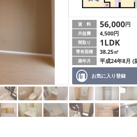
56,000
円
賃 料
4,500円
共益費
1LDK
間取り
38.25㎡
専有面積
平成24年8月 (
築年月
お気に入り
登録