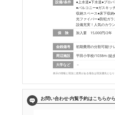
設備/条件
上水道
下水道
プロパ
バルコニー
ガスキッ
収納スペース
床下収納
光ファイバー
防犯ガラ
設備充実！人気のカウ
保 険
加入要 15,000円/2年
金銭備考
初期費用の分割可能!クレ
周辺施設
平田小学校/1038m (徒歩
大学など
－
表示の情報と現況に差異がある場合は現況優先となり
お問い合わせ·内覧予約は
こちらか