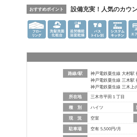
設備充実！人気のカウ
おすすめポイント
路線/駅
神戸電鉄粟生線 大村駅 
神戸電鉄粟生線 三木駅 
神戸電鉄粟生線 三木上の
所在地
三木市平田１丁目
種 別
ハイツ
現 況
空室
駐車場
空有 5,500円/月