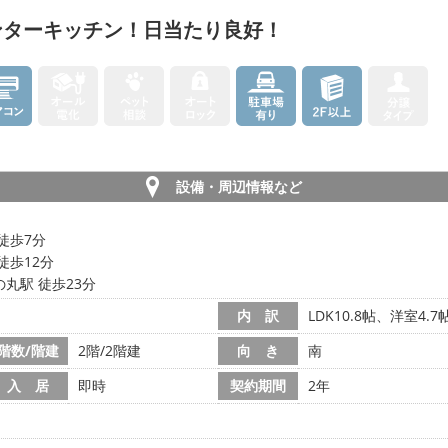
ンターキッチン！日当たり良好！
設備・周辺情報など
徒歩7分
徒歩12分
丸駅 徒歩23分
内 訳
LDK10.8帖、洋室4.7
階数/階建
2階/2階建
向 き
南
入 居
即時
契約期間
2年