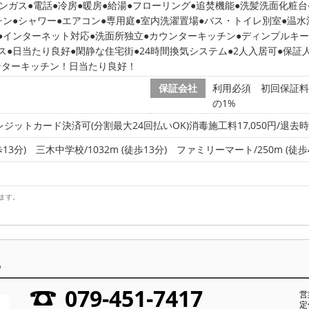
ンガス
電話
冷房
暖房
給湯
フローリング
追焚機能
洗髪洗面化粧台
チン
シャワー
エアコン
専用庭
室内洗濯置場
バス・トイレ別室
温水
インターネット対応
洗面所独立
カウンターキッチン
ディンプルキー
ス
日当たり良好
閑静な住宅街
24時間換気システム
2人入居可
保証
ンターキッチン！日当たり良好！
保証会社
利用必須 初回保証料 
の1%
ジットカード決済可(分割最大24回払いOK)消毒施工料17,050円/退去時
13分)
三木中学校/1032m (徒歩13分)
ファミリーマート/250m (徒歩
ます。
ら
079-451-7417
営
定