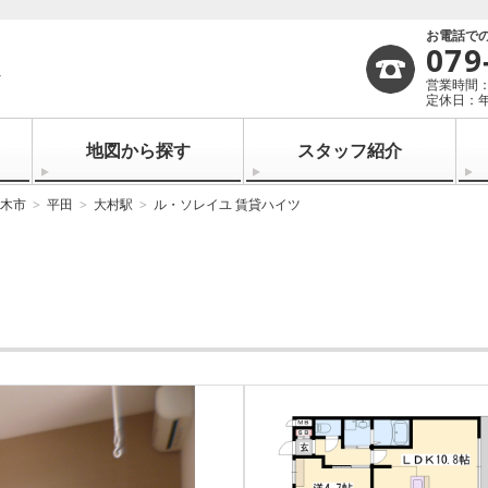
お電話で
079
営業時間：1
定休日：
地図から探す
スタッフ紹介
木市
平田
大村駅
ル・ソレイユ 賃貸ハイツ