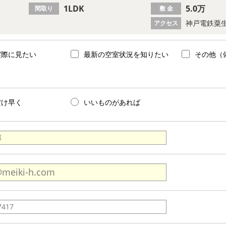
1LDK
5.0万
間取り
敷 金
神戸電鉄粟生
アクセス
実際に見たい
最新の空室状況を知りたい
その他（
だけ早く
いいものがあれば