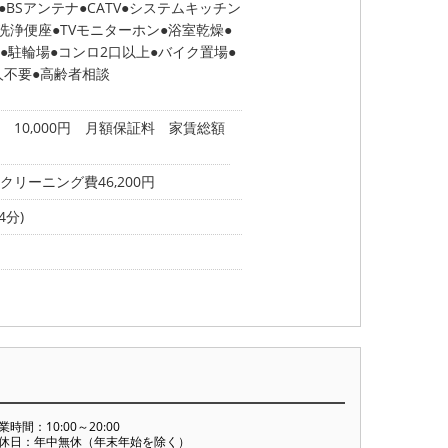
BSアンテナ
CATV
システムキッチン
洗浄便座
TVモニターホン
浴室乾燥
駐輪場
コンロ2口以上
バイク置場
人不要
高齢者相談
10,000円 月額保証料 家賃総額
クリーニング費46,200円
4分)
業時間：10:00～20:00
休日：年中無休（年末年始を除く）