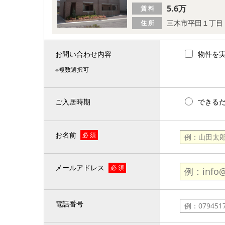
5.6万
賃 料
三木市平田１丁目
住 所
お問い合わせ内容
物件を
※複数選択可
ご入居時期
できる
お名前
必 須
メールアドレス
必 須
電話番号