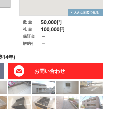
大きな地図で見る
50,000円
敷 金
100,000円
礼 金
－
保証金
－
解約引
築14年)
お問い合わせ