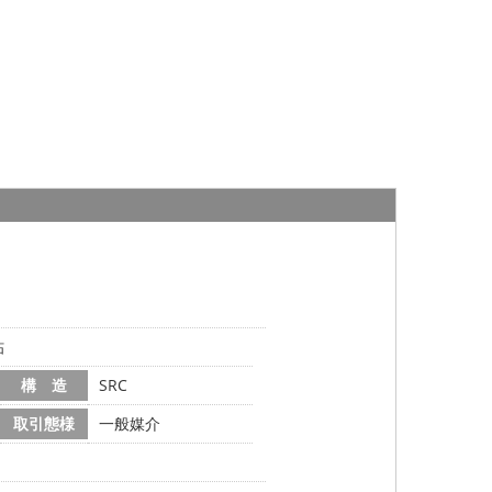
帖
構 造
SRC
取引態様
一般媒介