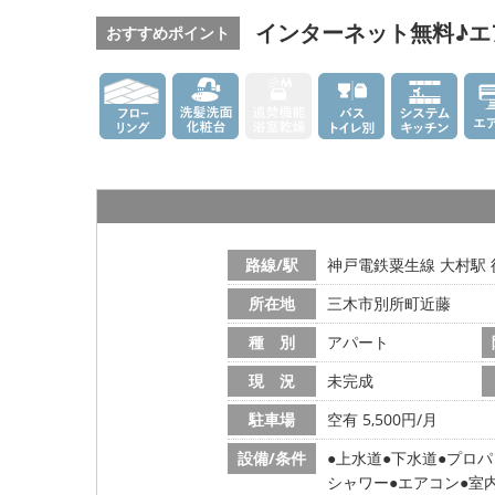
インターネット無料♪エ
おすすめポイント
路線/駅
神戸電鉄粟生線 大村駅 
所在地
三木市別所町近藤
種 別
アパート
現 況
未完成
駐車場
空有 5,500円/月
設備/条件
上水道
下水道
プロパ
シャワー
エアコン
室