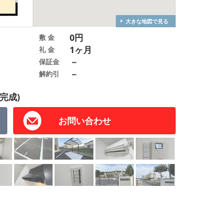
大きな地図で見る
0円
敷 金
1ヶ月
礼 金
－
保証金
－
解約引
完成)
お問い合わせ