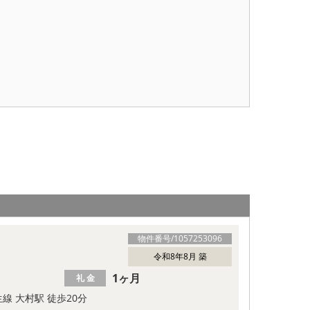
物件番号/
1057253096
令和8年8月 築
1ヶ月
礼 金
線 大村駅 徒歩20分