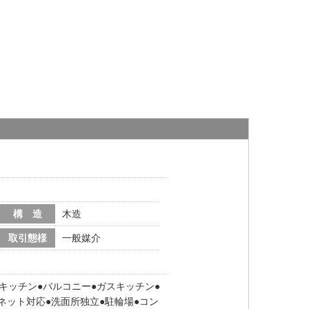
構 造
木造
取引態様
一般媒介
キッチン
バルコニー
ガスキッチン
ネット対応
洗面所独立
駐輪場
コン