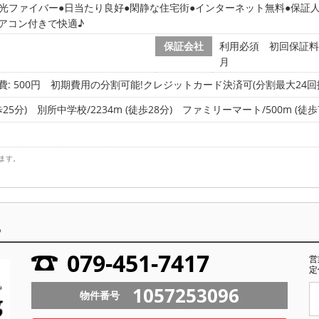
光ファイバー
日当たり良好
閑静な住宅街
インターネット無料
保証
アコン付きで快適♪
保証会社
利用必須 初回保証料 
月
: 500円
初期費用の分割可能!クレジットカード決済可(分割最大24回払
25分)
別所中学校/2234m (徒歩28分)
ファミリーマート/500m (徒歩
ます。
ら
079-451-7417
営
定
1057253096
物件番号