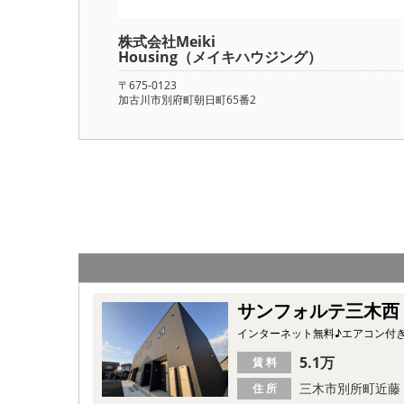
株式会社Meiki
Housing（メイキハウジング）
〒675-0123
加古川市別府町朝日町65番2
サンフォルテ三木西
インターネット無料♪エアコン付
5.1万
賃 料
三木市別所町近藤
住 所