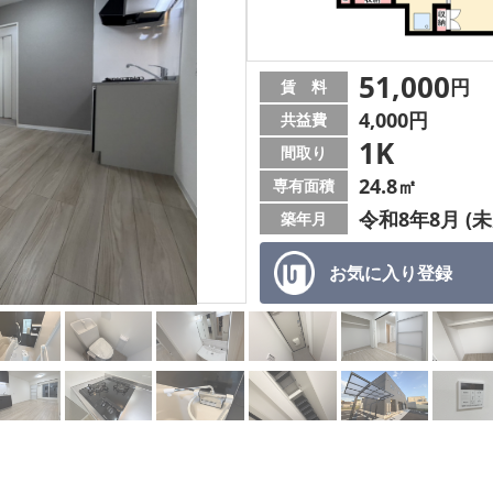
51,000
円
賃 料
4,000円
共益費
1K
間取り
24.8㎡
専有面積
令和8年8月 (未
築年月
お気に入り
登録