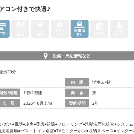
アコン付きで快適♪
設備・周辺情報など
徒歩20分
内 訳
洋室6.7帖
階数/階建
1階/2階建
向 き
東
入 居
2026年8月上旬
契約期間
2年
ンガス
電話
冷房
暖房
給湯
フローリング
洗髪洗面化粧台
システム
内洗濯置場
バス・トイレ別室
TVモニターホン
収納スペース
インター