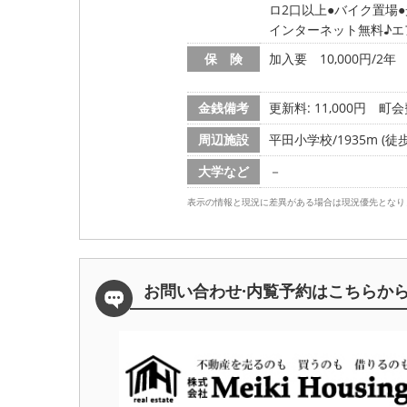
ロ2口以上
バイク置場
インターネット無料♪エ
保 険
加入要 10,000円/2年
金銭備考
更新料: 11,000円
町会費
周辺施設
平田小学校/1935m (徒歩
大学など
－
表示の情報と現況に差異がある場合は現況優先となり
お問い合わせ·内覧予約は
こちらか