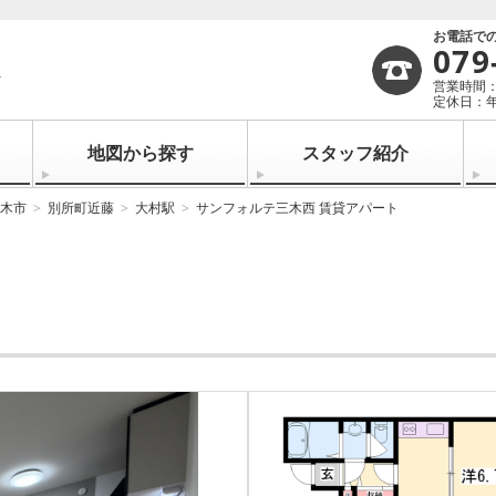
お電話で
079
営業時間：1
定休日：
地図から探す
スタッフ紹介
木市
別所町近藤
大村駅
サンフォルテ三木西 賃貸アパート