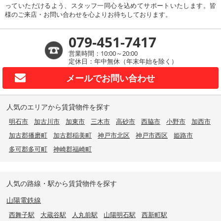
っていただけるよう、スタッフ一同心を込めてサポートいたします。皆
様のご来店・お問い合わせを心よりお待ちしております。
079-451-7417
営業時間：10:00～20:00
定休日：年中無休（年末年始を除く）
メールで
お問い合わせ
人気のエリアから賃貸物件を探す
明石市
加古川市
加東市
三木市
高砂市
西脇市
小野市
加西市
加古郡播磨町
加古郡稲美町
神戸市北区
神戸市西区
姫路市
多可郡多可町
神崎郡福崎町
人気の路線・駅から賃貸物件を探す
山陽電鉄線
西舞子駅
大蔵谷駅
人丸前駅
山陽明石駅
西新町駅