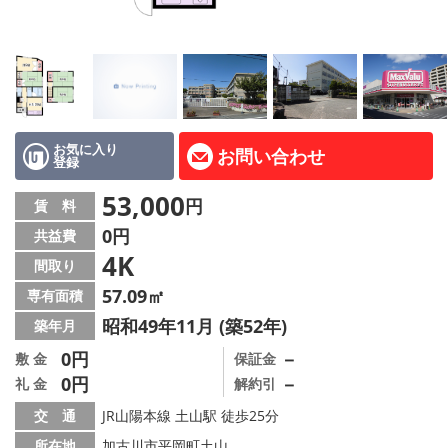
路線·駅から探す
地域から探す
地図から探す
スタッフ紹介
お気に入り
お問い合わせ
登録
Instagram
53,000
円
賃 料
0円
共益費
店舗情報·アクセス
4K
間取り
会社概要
57.09㎡
専有面積
昭和49年11月 (築52年)
築年月
メールでお問い合わせ
0円
－
敷 金
保証金
0円
－
礼 金
解約引
交 通
JR山陽本線 土山駅 徒歩25分
所在地
加古川市平岡町土山