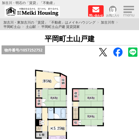
×
加古川・明石の「賃貸」「不動産」
問い合わせ
お気に入り
TOPページ
加古川・東加古川の「賃貸」「不動産」はメイキハウジング
加古川市
平岡町土山
土山駅
平岡町土山戸建 賃貸貸家
☆メイキハウジングオススメ物件特集☆
平岡町土山戸建
物件番号/
1057252752
都市ガス物件
初期費用リーズナブル物件
ファミリー物件
ペットOK物件
保証人不要物件
◆新築物件の新設備で快適♪◆