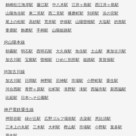
林崎松江海岸駅
藤江駅
中八木駅
江井ヶ島駅
西江井ヶ島駅
山陽魚住駅
東二見駅
西二見駅
播磨町駅
別府駅
浜の宮駅
尾上の松駅
高砂駅
荒井駅
伊保駅
山陽曽根駅
大塩駅
的形駅
妻鹿駅
飾磨駅
手柄駅
山陽姫路駅
JR山陽本線
朝霧駅
明石駅
西明石駅
大久保駅
魚住駅
土山駅
東加古川駅
加古川駅
宝殿駅
曽根駅
ひめじ別所駅
姫路駅
英賀保駅
JR加古川線
加古川駅
日岡駅
神野駅
厄神駅
市場駅
小野町駅
粟生駅
河合西駅
青野ヶ原駅
社町駅
滝野駅
滝駅
西脇市駅
新西脇駅
比延駅
日本へそ公園駅
神戸電鉄粟生線
押部谷駅
緑が丘駅
広野ゴルフ場前駅
志染駅
恵比須駅
三木上の丸駅
三木駅
大村駅
樫山駅
市場駅
小野駅
葉多駅
粟生駅