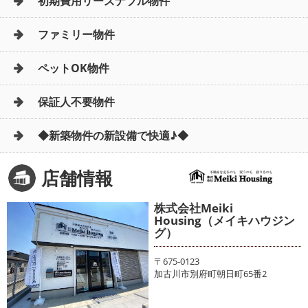
初期費用リーズナブル物件
ファミリー物件
ペットOK物件
保証人不要物件
◆新築物件の新設備で快適♪◆
店舗情報
株式会社Meiki
Housing（メイキハウジン
グ）
〒675-0123
加古川市別府町朝日町65番2