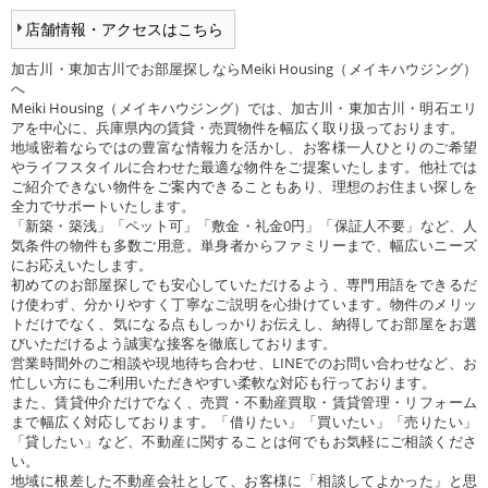
店舗情報・アクセスはこちら
加古川・東加古川でお部屋探しならMeiki Housing（メイキハウジング）
へ
Meiki Housing（メイキハウジング）では、加古川・東加古川・明石エリ
アを中心に、兵庫県内の賃貸・売買物件を幅広く取り扱っております。
地域密着ならではの豊富な情報力を活かし、お客様一人ひとりのご希望
やライフスタイルに合わせた最適な物件をご提案いたします。他社では
ご紹介できない物件をご案内できることもあり、理想のお住まい探しを
全力でサポートいたします。
「新築・築浅」「ペット可」「敷金・礼金0円」「保証人不要」など、人
気条件の物件も多数ご用意。単身者からファミリーまで、幅広いニーズ
にお応えいたします。
初めてのお部屋探しでも安心していただけるよう、専門用語をできるだ
け使わず、分かりやすく丁寧なご説明を心掛けています。物件のメリッ
トだけでなく、気になる点もしっかりお伝えし、納得してお部屋をお選
びいただけるよう誠実な接客を徹底しております。
営業時間外のご相談や現地待ち合わせ、LINEでのお問い合わせなど、お
忙しい方にもご利用いただきやすい柔軟な対応も行っております。
また、賃貸仲介だけでなく、売買・不動産買取・賃貸管理・リフォーム
まで幅広く対応しております。「借りたい」「買いたい」「売りたい」
「貸したい」など、不動産に関することは何でもお気軽にご相談くださ
い。
地域に根差した不動産会社として、お客様に「相談してよかった」と思