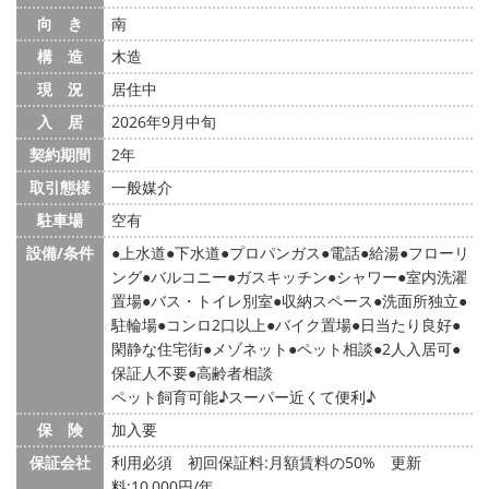
向 き
南
構 造
木造
現 況
居住中
入 居
2026年9月中旬
契約期間
2年
取引態様
一般媒介
駐車場
空有
設備/条件
上水道
下水道
プロパンガス
電話
給湯
フローリ
ング
バルコニー
ガスキッチン
シャワー
室内洗濯
置場
バス・トイレ別室
収納スペース
洗面所独立
駐輪場
コンロ2口以上
バイク置場
日当たり良好
閑静な住宅街
メゾネット
ペット相談
2人入居可
保証人不要
高齢者相談
ペット飼育可能♪スーパー近くて便利♪
保 険
加入要
保証会社
利用必須 初回保証料:月額賃料の50% 更新
料:10,000円/年