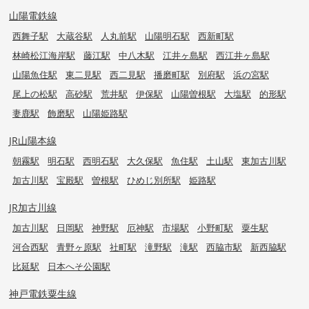
山陽電鉄線
西舞子駅
大蔵谷駅
人丸前駅
山陽明石駅
西新町駅
林崎松江海岸駅
藤江駅
中八木駅
江井ヶ島駅
西江井ヶ島駅
山陽魚住駅
東二見駅
西二見駅
播磨町駅
別府駅
浜の宮駅
尾上の松駅
高砂駅
荒井駅
伊保駅
山陽曽根駅
大塩駅
的形駅
妻鹿駅
飾磨駅
山陽姫路駅
JR山陽本線
朝霧駅
明石駅
西明石駅
大久保駅
魚住駅
土山駅
東加古川駅
加古川駅
宝殿駅
曽根駅
ひめじ別所駅
姫路駅
JR加古川線
加古川駅
日岡駅
神野駅
厄神駅
市場駅
小野町駅
粟生駅
河合西駅
青野ヶ原駅
社町駅
滝野駅
滝駅
西脇市駅
新西脇駅
比延駅
日本へそ公園駅
神戸電鉄粟生線