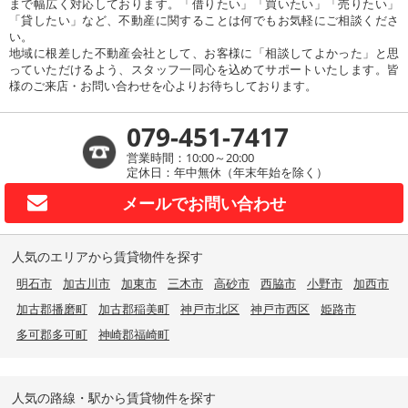
まで幅広く対応しております。「借りたい」「買いたい」「売りたい」
「貸したい」など、不動産に関することは何でもお気軽にご相談くださ
い。
地域に根差した不動産会社として、お客様に「相談してよかった」と思
っていただけるよう、スタッフ一同心を込めてサポートいたします。皆
様のご来店・お問い合わせを心よりお待ちしております。
079-451-7417
営業時間：10:00～20:00
定休日：年中無休（年末年始を除く）
メールで
お問い合わせ
人気のエリアから賃貸物件を探す
明石市
加古川市
加東市
三木市
高砂市
西脇市
小野市
加西市
加古郡播磨町
加古郡稲美町
神戸市北区
神戸市西区
姫路市
多可郡多可町
神崎郡福崎町
人気の路線・駅から賃貸物件を探す