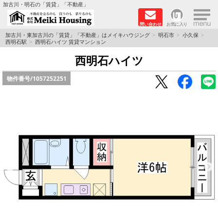
×
加古川・明石の「賃貸」「不動産」
問い合わせ
お気に入り
TOPページ
加古川・東加古川の「賃貸」「不動産」はメイキハウジング
明石市
小久保
西明石駅
西明石ハイツ 賃貸マンション
☆メイキハウジングオススメ物件特集☆
西明石ハイツ
物件番号/
1057252251
都市ガス物件
初期費用リーズナブル物件
ファミリー物件
ペットOK物件
保証人不要物件
◆新築物件の新設備で快適♪◆