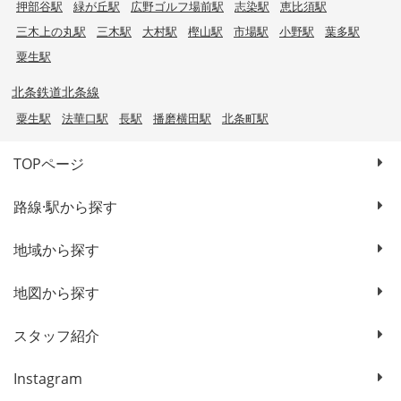
押部谷駅
緑が丘駅
広野ゴルフ場前駅
志染駅
恵比須駅
三木上の丸駅
三木駅
大村駅
樫山駅
市場駅
小野駅
葉多駅
粟生駅
北条鉄道北条線
粟生駅
法華口駅
長駅
播磨横田駅
北条町駅
TOPページ
路線·駅から探す
地域から探す
地図から探す
スタッフ紹介
Instagram