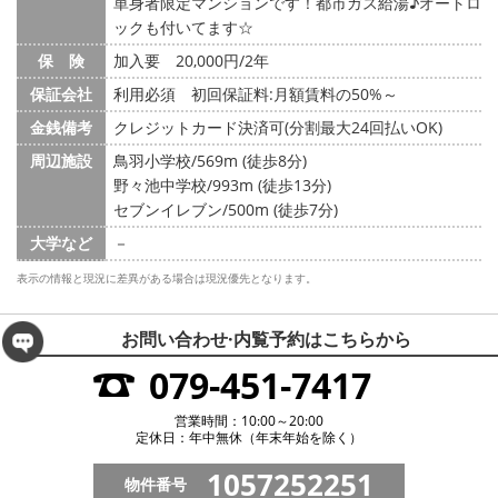
単身者限定マンションです！都市ガス給湯♪オートロ
ックも付いてます☆
保 険
加入要 20,000円/2年
保証会社
利用必須 初回保証料:月額賃料の50%～
金銭備考
クレジットカード決済可(分割最大24回払いOK)
周辺施設
鳥羽小学校/569m (徒歩8分)
野々池中学校/993m (徒歩13分)
セブンイレブン/500m (徒歩7分)
大学など
－
表示の情報と現況に差異がある場合は現況優先となります。
お問い合わせ·内覧予約は
こちらから
079-451-7417
営業時間：10:00～20:00
定休日：年中無休（年末年始を除く）
1057252251
物件番号