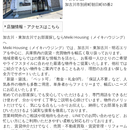
加古川市別府町朝日町65番2
店舗情報・アクセスはこちら
加古川・東加古川でお部屋探しならMeiki Housing（メイキハウジング）
へ
Meiki Housing（メイキハウジング）では、加古川・東加古川・明石エリ
アを中心に、兵庫県内の賃貸・売買物件を幅広く取り扱っております。
地域密着ならではの豊富な情報力を活かし、お客様一人ひとりのご希望
やライフスタイルに合わせた最適な物件をご提案いたします。他社では
ご紹介できない物件をご案内できることもあり、理想のお住まい探しを
全力でサポートいたします。
「新築・築浅」「ペット可」「敷金・礼金0円」「保証人不要」など、人
気条件の物件も多数ご用意。単身者からファミリーまで、幅広いニーズ
にお応えいたします。
初めてのお部屋探しでも安心していただけるよう、専門用語をできるだ
け使わず、分かりやすく丁寧なご説明を心掛けています。物件のメリッ
トだけでなく、気になる点もしっかりお伝えし、納得してお部屋をお選
びいただけるよう誠実な接客を徹底しております。
営業時間外のご相談や現地待ち合わせ、LINEでのお問い合わせなど、お
忙しい方にもご利用いただきやすい柔軟な対応も行っております。
また、賃貸仲介だけでなく、売買・不動産買取・賃貸管理・リフォーム