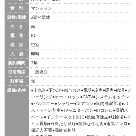
種 別
マンション
階数/階建
2階/4階建
向 き
南
構 造
RC
現 況
空室
入 居
即時
契約期間
2年
取引態様
一般媒介
駐車場
無
設備/条件
上水道
下水道
都市ガス
電話
冷房
暖房
給湯
フ
ローリング
オートロック
CATV
システムキッチン
バルコニー
シャワー
エアコン
室内洗濯置場
バ
ス・トイレ別室
TVモニターホン
IHコンロ
収納ス
ペース
インターネット対応
洗面所独立
駐輪場
バ
イク置場
日当たり良好
閑静な住宅街
電気コンロ
保証人不要
高齢者相談