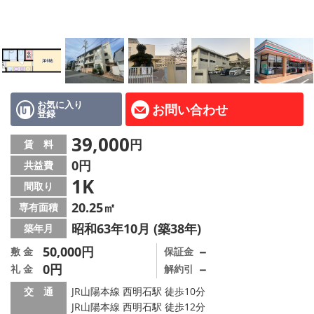
路線·駅から探す
地域から探す
地図から探す
スタッフ紹介
お気に入り
お問い合わせ
登録
Instagram
39,000
円
賃 料
0円
共益費
店舗情報·アクセス
1K
間取り
会社概要
20.25㎡
専有面積
昭和63年10月 (築38年)
築年月
メールでお問い合わせ
50,000円
－
敷 金
保証金
0円
－
礼 金
解約引
交 通
JR山陽本線 西明石駅 徒歩10分
JR山陽本線 西明石駅 徒歩12分