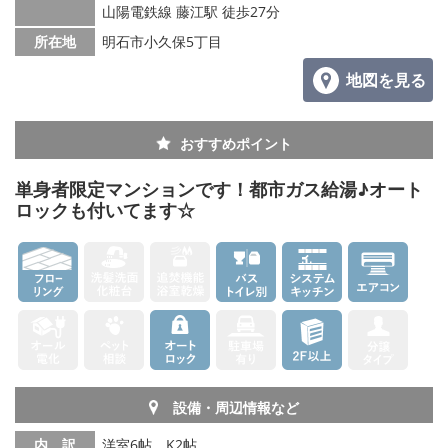
山陽電鉄線 藤江駅 徒歩27分
所在地
明石市小久保5丁目
地図を見る
おすすめポイント
単身者限定マンションです！都市ガス給湯♪オート
ロックも付いてます☆
設備・周辺情報など
内 訳
洋室6帖、K2帖