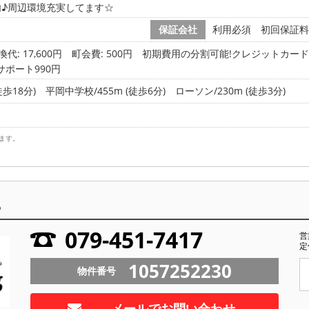
♪周辺環境充実してます☆
保証会社
利用必須 初回保証料:
代: 17,600円
町会費: 500円
初期費用の分割可能!クレジットカード決
サポート990円
徒歩18分)
平岡中学校/455m (徒歩6分)
ローソン/230m (徒歩3分)
ます。
ら
079-451-7417
営
定
1057252230
物件番号
メールでお問い合わせ