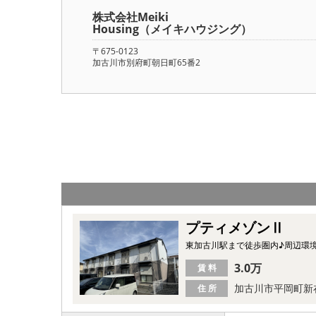
株式会社Meiki
Housing（メイキハウジング）
〒675-0123
加古川市別府町朝日町65番2
プティメゾンⅡ
東加古川駅まで徒歩圏内♪周辺環
3.0万
賃 料
加古川市平岡町新
住 所