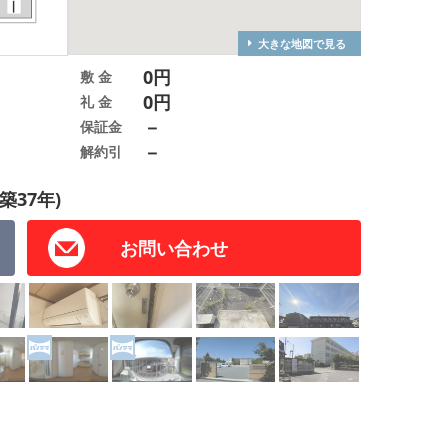
大きな地図で見る
0円
敷 金
0円
礼 金
－
保証金
－
解約引
築37年)
お問い合わせ