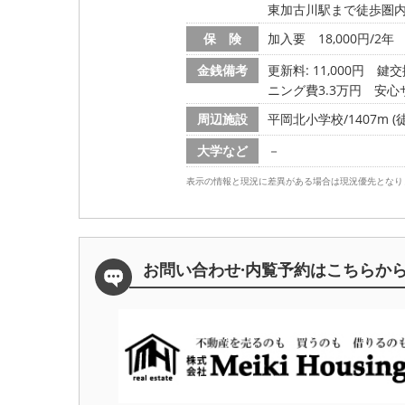
東加古川駅まで徒歩圏内
保 険
加入要 18,000円/2年
金銭備考
更新料: 11,000円
鍵交換
ニング費3.3万円 安心
周辺施設
平岡北小学校/1407m (
大学など
－
表示の情報と現況に差異がある場合は現況優先となり
お問い合わせ·内覧予約は
こちらか