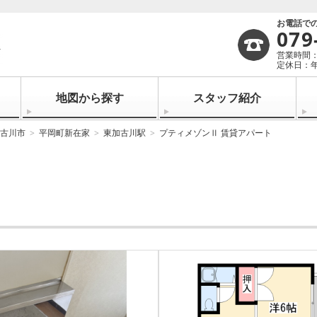
お電話で
079
営業時間：1
定休日：
地図から探す
スタッフ紹介
古川市
平岡町新在家
東加古川駅
プティメゾンⅡ 賃貸アパート