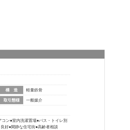
構 造
軽量鉄骨
取引態様
一般媒介
アコン
室内洗濯置場
バス・トイレ別
り良好
閑静な住宅街
高齢者相談