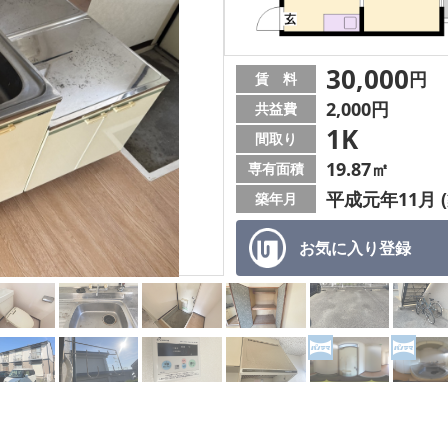
30,000
円
賃 料
2,000円
共益費
1K
間取り
19.87㎡
専有面積
平成元年11月 (
築年月
お気に入り
登録