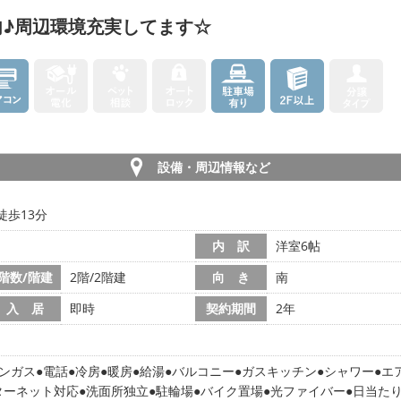
♪周辺環境充実してます☆
設備・周辺情報など
徒歩13分
内 訳
洋室6帖
階数/階建
2階/2階建
向 き
南
入 居
即時
契約期間
2年
ンガス
電話
冷房
暖房
給湯
バルコニー
ガスキッチン
シャワー
エ
ターネット対応
洗面所独立
駐輪場
バイク置場
光ファイバー
日当た