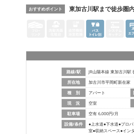
東加古川駅まで徒歩圏内
おすすめポイント
路線/駅
JR山陽本線 東加古川駅 
所在地
加古川市平岡町新在家
種 別
アパート
現 況
空室
駐車場
空有 6,000円/月
設備/条件
上水道
下水道
プロパ
室
収納スペース
イン