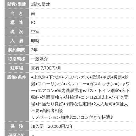
階数/階建
3階/5階建
向 き
南
構 造
RC
現 況
空室
入 居
即時
契約期間
2年
取引態様
一般媒介
駐車場
空有 7,700円/月
設備/条件
上水道
下水道
プロパンガス
電話
冷房
暖房
給
湯
フローリング
バルコニー
ガスキッチン
シャワ
ー
エアコン
室内洗濯置場
バス・トイレ別室
床下
収納
洗面所独立
駐輪場
コンロ2口以上
バイク置
場
日当たり良好
閑静な住宅街
2人入居可
保証人
不要
高齢者相談
リノベーション物件♪エアコン付きで快適♪
保 険
加入要 20,000円/2年
保証会社
－