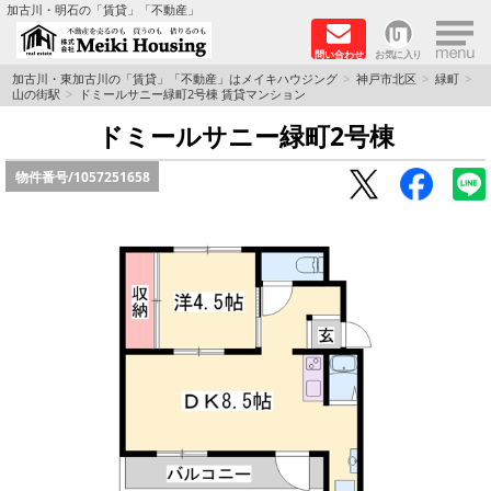
×
加古川・明石の「賃貸」「不動産」
問い合わせ
お気に入り
TOPページ
加古川・東加古川の「賃貸」「不動産」はメイキハウジング
神戸市北区
緑町
山の街駅
ドミールサニー緑町2号棟 賃貸マンション
☆メイキハウジングオススメ物件特集☆
ドミールサニー緑町2号棟
物件番号/
1057251658
都市ガス物件
初期費用リーズナブル物件
ファミリー物件
ペットOK物件
保証人不要物件
◆新築物件の新設備で快適♪◆