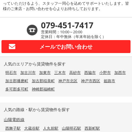
っていただけるよう、スタッフ一同心を込めてサポートいたします。皆
様のご来店・お問い合わせを心よりお待ちしております。
079-451-7417
営業時間：10:00～20:00
定休日：年中無休（年末年始を除く）
メールで
お問い合わせ
人気のエリアから賃貸物件を探す
明石市
加古川市
加東市
三木市
高砂市
西脇市
小野市
加西市
加古郡播磨町
加古郡稲美町
神戸市北区
神戸市西区
姫路市
多可郡多可町
神崎郡福崎町
人気の路線・駅から賃貸物件を探す
山陽電鉄線
西舞子駅
大蔵谷駅
人丸前駅
山陽明石駅
西新町駅