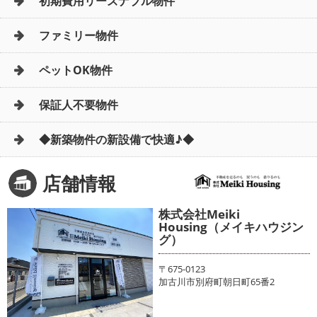
初期費用リーズナブル物件
ファミリー物件
ペットOK物件
保証人不要物件
◆新築物件の新設備で快適♪◆
店舗情報
株式会社Meiki
Housing（メイキハウジン
グ）
〒675-0123
加古川市別府町朝日町65番2