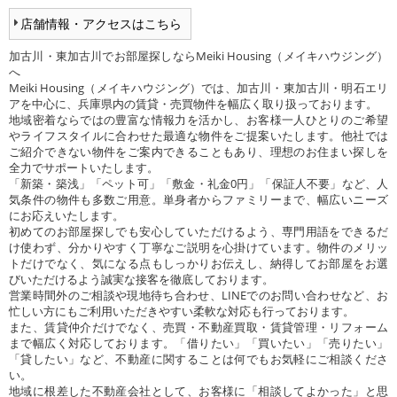
店舗情報・アクセスはこちら
加古川・東加古川でお部屋探しならMeiki Housing（メイキハウジング）
へ
Meiki Housing（メイキハウジング）では、加古川・東加古川・明石エリ
アを中心に、兵庫県内の賃貸・売買物件を幅広く取り扱っております。
地域密着ならではの豊富な情報力を活かし、お客様一人ひとりのご希望
やライフスタイルに合わせた最適な物件をご提案いたします。他社では
ご紹介できない物件をご案内できることもあり、理想のお住まい探しを
全力でサポートいたします。
「新築・築浅」「ペット可」「敷金・礼金0円」「保証人不要」など、人
気条件の物件も多数ご用意。単身者からファミリーまで、幅広いニーズ
にお応えいたします。
初めてのお部屋探しでも安心していただけるよう、専門用語をできるだ
け使わず、分かりやすく丁寧なご説明を心掛けています。物件のメリッ
トだけでなく、気になる点もしっかりお伝えし、納得してお部屋をお選
びいただけるよう誠実な接客を徹底しております。
営業時間外のご相談や現地待ち合わせ、LINEでのお問い合わせなど、お
忙しい方にもご利用いただきやすい柔軟な対応も行っております。
また、賃貸仲介だけでなく、売買・不動産買取・賃貸管理・リフォーム
まで幅広く対応しております。「借りたい」「買いたい」「売りたい」
「貸したい」など、不動産に関することは何でもお気軽にご相談くださ
い。
地域に根差した不動産会社として、お客様に「相談してよかった」と思