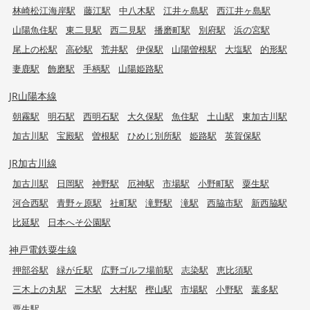
林崎松江海岸駅
藤江駅
中八木駅
江井ヶ島駅
西江井ヶ島駅
山陽魚住駅
東二見駅
西二見駅
播磨町駅
別府駅
浜の宮駅
尾上の松駅
高砂駅
荒井駅
伊保駅
山陽曽根駅
大塩駅
的形駅
妻鹿駅
飾磨駅
手柄駅
山陽姫路駅
JR山陽本線
朝霧駅
明石駅
西明石駅
大久保駅
魚住駅
土山駅
東加古川駅
加古川駅
宝殿駅
曽根駅
ひめじ別所駅
姫路駅
英賀保駅
JR加古川線
加古川駅
日岡駅
神野駅
厄神駅
市場駅
小野町駅
粟生駅
河合西駅
青野ヶ原駅
社町駅
滝野駅
滝駅
西脇市駅
新西脇駅
比延駅
日本へそ公園駅
神戸電鉄粟生線
押部谷駅
緑が丘駅
広野ゴルフ場前駅
志染駅
恵比須駅
三木上の丸駅
三木駅
大村駅
樫山駅
市場駅
小野駅
葉多駅
粟生駅