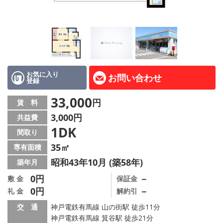
路線·駅から探す
地域から探す
地図から探す
スタッフ紹介
お気に入り
お問い合わせ
登録
Instagram
33,000
円
賃 料
3,000円
共益費
店舗情報·アクセス
1DK
間取り
会社概要
35㎡
専有面積
昭和43年10月 (築58年)
築年月
メールでお問い合わせ
0円
－
敷 金
保証金
0円
－
礼 金
解約引
交 通
神戸電鉄有馬線 山の街駅 徒歩11分
神戸電鉄有馬線 箕谷駅 徒歩21分