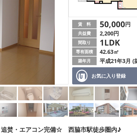
50,000
円
賃 料
2,200円
共益費
1LDK
間取り
42.63㎡
専有面積
平成21年3月 (
築年月
お気に入り
登録
・追焚・エアコン完備☆ 西脇市駅徒歩圏内♪