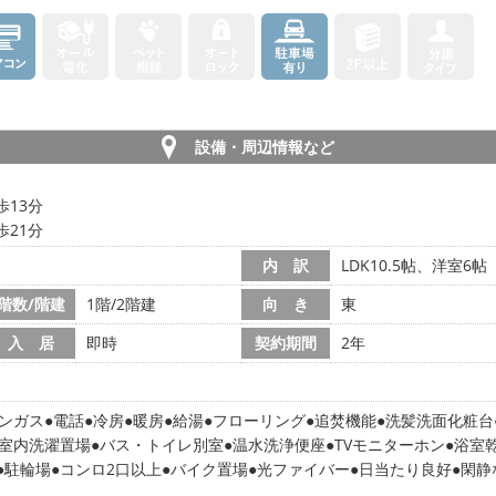
設備・周辺情報など
歩13分
歩21分
内 訳
LDK10.5帖、洋室6帖
階数/階建
1階/2階建
向 き
東
入 居
即時
契約期間
2年
ンガス
電話
冷房
暖房
給湯
フローリング
追焚機能
洗髪洗面化粧台
室内洗濯置場
バス・トイレ別室
温水洗浄便座
TVモニターホン
浴室
駐輪場
コンロ2口以上
バイク置場
光ファイバー
日当たり良好
閑静