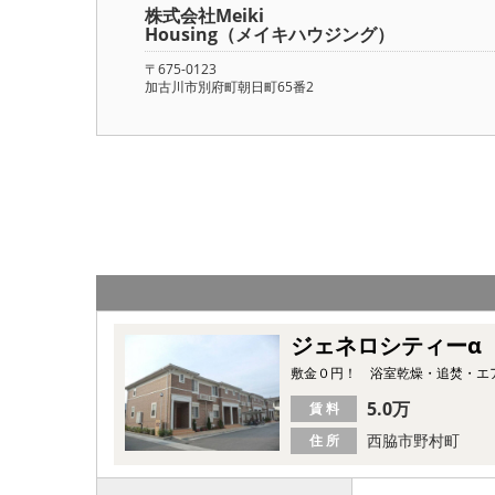
株式会社Meiki
Housing（メイキハウジング）
〒675-0123
加古川市別府町朝日町65番2
ジェネロシティーα
敷金０円！ 浴室乾燥・追焚・エ
5.0万
賃 料
西脇市野村町
住 所