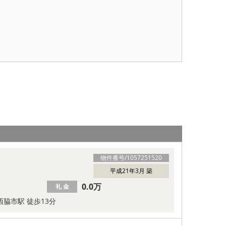
物件番号/
1057251520
平成21年3月 築
0.0万
礼 金
西脇市駅 徒歩13分