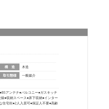
構 造
木造
取引態様
一般媒介
BSアンテナ
バルコニー
ガスキッチ
乾燥
収納スペース
床下収納
インター
な住宅街
2人入居可
保証人不要
高齢