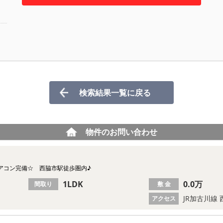
検索結果一覧に戻る
物件のお問い合わせ
アコン完備☆ 西脇市駅徒歩圏内♪
1LDK
0.0万
間取り
敷 金
JR加古川線 
アクセス