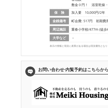
敷金０円！ 浴室乾燥
保 険
加入要 10,000円/2年
金銭備考
町会費: 517円
初期費
周辺施設
重春小学校/477m (徒歩
大学など
－
表示の情報と現況に差異がある場合は現況優先となり
お問い合わせ·内覧予約は
こちらか