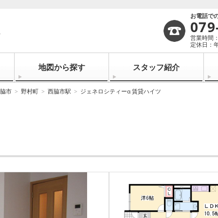
お電話で
079
営業時間：1
定休日：
地図から探す
スタッフ紹介
脇市
野村町
西脇市駅
ジェネロシティーα 賃貸ハイツ