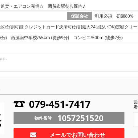
・追焚・エアコン完備☆ 西脇市駅徒歩圏内♪
保証会社
利用必須 初回80%
用の分割可能!クレジットカード決済可(分割最大24回払いOK)定額クリ
6分)
西脇南中学校/654m (徒歩9分)
コンビニ/500m (徒歩7分)
ます。
ら
079-451-7417
営
定
1057251520
物件番号
メールでお問い合わせ