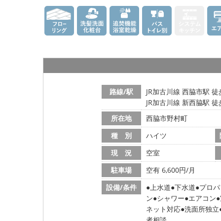
路線/駅
JR加古川線 西脇市駅 徒
JR加古川線 新西脇駅 徒
所在地
西脇市野村町
種 別
ハイツ
現 況
空室
駐車場
空有 6,600円/月
設備/条件
上水道
下水道
プロパ
ン
シャワー
エアコン
ネット対応
洗面所独立
者相談