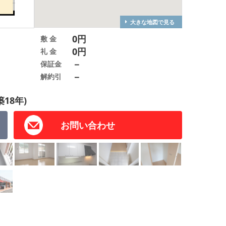
大きな地図で見る
0円
敷 金
0円
礼 金
－
保証金
－
解約引
築18年)
お問い合わせ