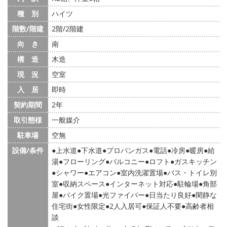
種 別
ハイツ
階数/階建
2階/2階建
向 き
南
構 造
木造
現 況
空室
入 居
即時
契約期間
2年
取引態様
一般媒介
駐車場
空無
設備/条件
上水道
下水道
プロパンガス
電話
冷房
暖房
給
湯
フローリング
バルコニー
ロフト
ガスキッチン
シャワー
エアコン
室内洗濯置場
バス・トイレ別
室
収納スペース
インターネット対応
駐輪場
角部
屋
バイク置場
光ファイバー
日当たり良好
閑静な
住宅街
女性限定
2人入居可
保証人不要
高齢者相
談