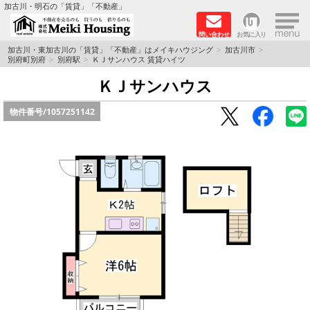
×
加古川・明石の「賃貸」「不動産」
問い合わせ
お気に入り
TOPページ
加古川・東加古川の「賃貸」「不動産」はメイキハウジング
加古川市
別府町別府
別府駅
ＫＪサンハウス 賃貸ハイツ
☆メイキハウジングオススメ物件特集☆
ＫＪサンハウス
物件番号/
1057251142
都市ガス物件
初期費用リーズナブル物件
ファミリー物件
ペットOK物件
保証人不要物件
◆新築物件の新設備で快適♪◆