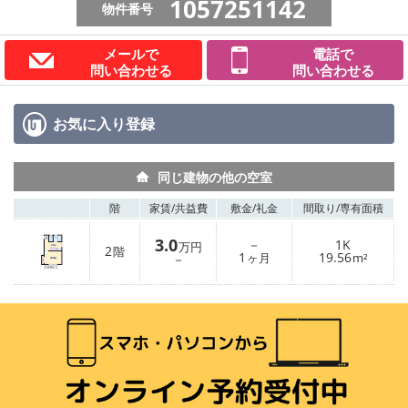
1057251142
物件番号
メールで
電話で
問い合わせる
問い合わせる
お気に入り
登録
同じ建物の他の空室
階
家賃/
共益費
敷金/
礼金
間取り/
専有面積
3.0
－
1K
万円
2
階
1
19.56
－
ヶ月
m²