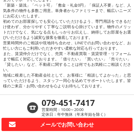
「新築・築浅」「ペット可」「敷金・礼金0円」「保証人不要」など、人
気条件の物件も多数ご用意。単身者からファミリーまで、幅広いニーズ
にお応えいたします。
初めてのお部屋探しでも安心していただけるよう、専門用語をできるだ
け使わず、分かりやすく丁寧なご説明を心掛けています。物件のメリッ
トだけでなく、気になる点もしっかりお伝えし、納得してお部屋をお選
びいただけるよう誠実な接客を徹底しております。
営業時間外のご相談や現地待ち合わせ、LINEでのお問い合わせなど、お
忙しい方にもご利用いただきやすい柔軟な対応も行っております。
また、賃貸仲介だけでなく、売買・不動産買取・賃貸管理・リフォーム
まで幅広く対応しております。「借りたい」「買いたい」「売りたい」
「貸したい」など、不動産に関することは何でもお気軽にご相談くださ
い。
地域に根差した不動産会社として、お客様に「相談してよかった」と思
っていただけるよう、スタッフ一同心を込めてサポートいたします。皆
様のご来店・お問い合わせを心よりお待ちしております。
079-451-7417
営業時間：10:00～20:00
定休日：年中無休（年末年始を除く）
メールで
お問い合わせ