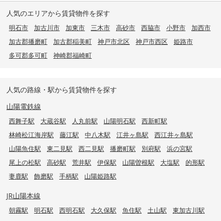
人気のエリアから賃貸物件を探す
明石市
加古川市
加東市
三木市
高砂市
西脇市
小野市
加西市
加古郡播磨町
加古郡稲美町
神戸市北区
神戸市西区
姫路市
多可郡多可町
神崎郡福崎町
人気の路線・駅から賃貸物件を探す
山陽電鉄線
西舞子駅
大蔵谷駅
人丸前駅
山陽明石駅
西新町駅
林崎松江海岸駅
藤江駅
中八木駅
江井ヶ島駅
西江井ヶ島駅
山陽魚住駅
東二見駅
西二見駅
播磨町駅
別府駅
浜の宮駅
尾上の松駅
高砂駅
荒井駅
伊保駅
山陽曽根駅
大塩駅
的形駅
妻鹿駅
飾磨駅
手柄駅
山陽姫路駅
JR山陽本線
朝霧駅
明石駅
西明石駅
大久保駅
魚住駅
土山駅
東加古川駅