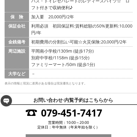
バス・トイレセパレートのレディースハイツ☆ ロ
フト付きで収納便利♪
保 険
加入要 20,000円/2年
保証会社
利用必須 初回保証料:賃料総額の50%更新料:10,000
円/年
金銭備考
初期費用の分割払い可能☆火災保険:20,000円/2年
周辺施設
平岡南小学校/1309m (徒歩17分)
別府中学校/1158m (徒歩15分)
ファミリーマート/50m (徒歩1分)
大学など
－
表示の情報と現況に差異がある場合は現況優先となります。
お問い合わせ·内覧予約は
こちらから
079-451-7417
営業時間：10:00～20:00
定休日：年中無休（年末年始を除く）