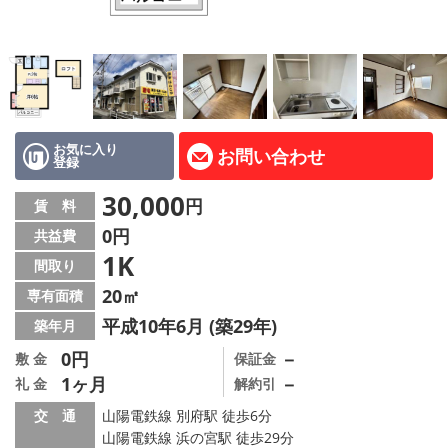
路線·駅から探す
地域から探す
地図から探す
スタッフ紹介
お気に入り
お問い合わせ
登録
Instagram
30,000
円
賃 料
0円
共益費
店舗情報·アクセス
1K
間取り
会社概要
20㎡
専有面積
平成10年6月 (築29年)
築年月
メールでお問い合わせ
0円
－
敷 金
保証金
1ヶ月
－
礼 金
解約引
交 通
山陽電鉄線 別府駅 徒歩6分
山陽電鉄線 浜の宮駅 徒歩29分