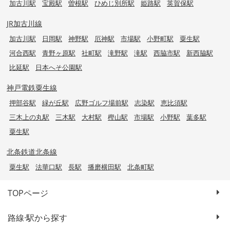
加古川駅
宝殿駅
曽根駅
ひめじ別所駅
姫路駅
英賀保駅
JR加古川線
加古川駅
日岡駅
神野駅
厄神駅
市場駅
小野町駅
粟生駅
河合西駅
青野ヶ原駅
社町駅
滝野駅
滝駅
西脇市駅
新西脇駅
比延駅
日本へそ公園駅
神戸電鉄粟生線
押部谷駅
緑が丘駅
広野ゴルフ場前駅
志染駅
恵比須駅
三木上の丸駅
三木駅
大村駅
樫山駅
市場駅
小野駅
葉多駅
粟生駅
北条鉄道北条線
粟生駅
法華口駅
長駅
播磨横田駅
北条町駅
TOPページ
路線·駅から探す