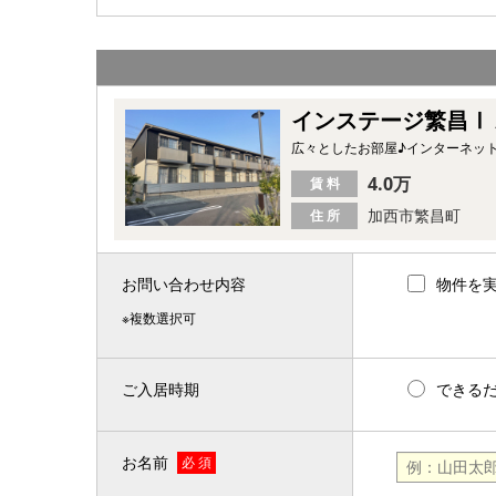
インステージ繁昌Ⅰ
広々としたお部屋♪インターネッ
4.0万
賃 料
加西市繁昌町
住 所
お問い合わせ内容
物件を
※複数選択可
ご入居時期
できる
お名前
必 須