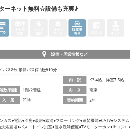
ターネット無料☆設備も充実♪
設備・周辺情報など
 バス8分 繁昌バス停 徒歩10分
内 訳
K3.4帖、洋室7.5帖
階数/階建
1階/2階建
向 き
南東
入 居
即時
契約期間
2年
ンガス
電話
冷房
暖房
給湯
フローリング
追焚機能
CATV
システム
内洗濯置場
バス・トイレ別室
温水洗浄便座
TVモニターホン
IHコンロ