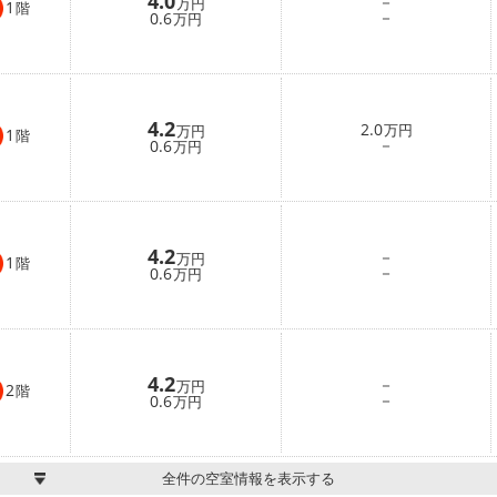
4.0
－
万円
1
階
－
0.6
万円
4.2
2.0
万円
万円
1
階
－
0.6
万円
4.2
－
万円
1
階
－
0.6
万円
4.2
－
万円
2
階
－
0.6
万円
全件の空室情報を表示する