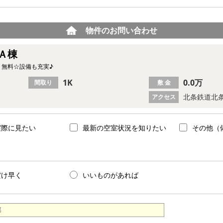
物件のお問い合わせ
Ａ棟
ト無料☆設備も充実♪
1K
0.0万
間取り
敷 金
北条鉄道北条
アクセス
実際に見たい
最新の空室状況を知りたい
その他（
だけ早く
いいものがあれば