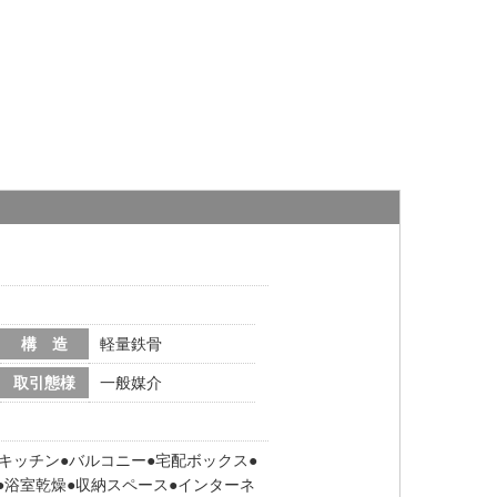
構 造
軽量鉄骨
取引態様
一般媒介
キッチン
バルコニー
宅配ボックス
浴室乾燥
収納スペース
インターネ