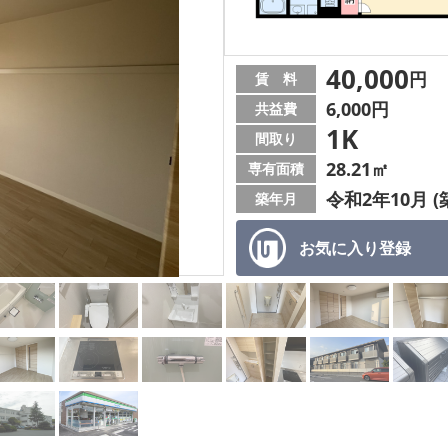
40,000
円
賃 料
6,000円
共益費
1K
間取り
28.21㎡
専有面積
令和2年10月 (
築年月
お気に入り
登録