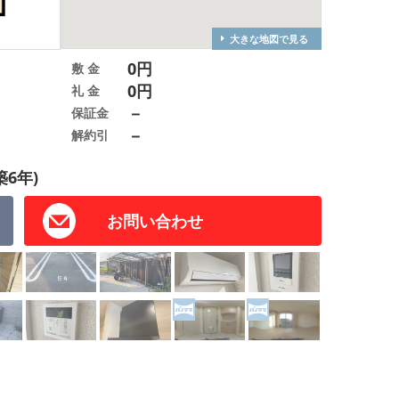
大きな地図で見る
0円
敷 金
0円
礼 金
－
保証金
－
解約引
築6年)
お問い合わせ