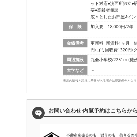
ット対応
洗面所独立
要
高齢者相談
広々としたお部屋♪イン
保 険
加入要 18,000円/2年
金銭備考
更新料: 新賃料1ヶ月
鍵
円/ゴミ回収費1320円/
周辺施設
九会小学校/2251m (徒歩
大学など
－
表示の情報と現況に差異がある場合は現況優先となり
お問い合わせ·内覧予約は
こちらか