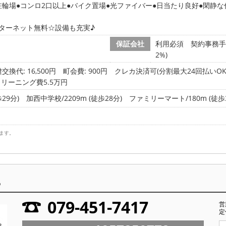
駐輪場
コンロ2口以上
バイク置場
光ファイバー
日当たり良好
閑静な
ターネット無料☆設備も充実♪
保証会社
利用必須 契約事務手数
2%)
交換代: 16,500円
町会費: 900円
クレカ決済可(分割最大24回払いOK
クリーニング費5.5万円
29分)
加西中学校/2209m (徒歩28分)
ファミリーマート/180m (徒歩
ます。
ら
079-451-7417
営
定