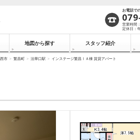
お電話で
079
営業時間：1
定休日：
地図から探す
スタッフ紹介
西市
繁昌町
法華口駅
インステージ繁昌ⅠＡ棟 賃貸アパート