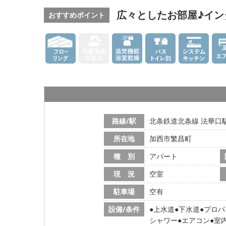
広々としたお部屋♪イン
おすすめポイント
路線/駅
北条鉄道北条線 法華口駅
所在地
加西市繁昌町
種 別
アパート
現 況
空室
駐車場
空有
設備/条件
上水道
下水道
プロパ
シャワー
エアコン
室