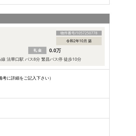
物件番号/
1057250778
令和2年10月 築
0.0万
礼 金
線 法華口駅 バス8分 繁昌バス停 徒歩10分
備考に詳細をご記入下さい）