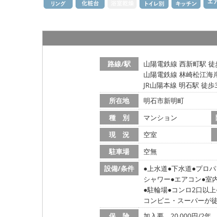
路線/駅
山陽電鉄線 西新町駅 徒
山陽電鉄線 林崎松江海岸
JR山陽本線 明石駅 徒歩
所在地
明石市新明町
種 別
マンション
現 況
空室
駐車場
空無
設備/条件
上水道
下水道
プロパ
シャワー
エアコン
室
駐輪場
コンロ2口以上
コンビニ・スーパーが
保 険
加入要 20,000円/2年