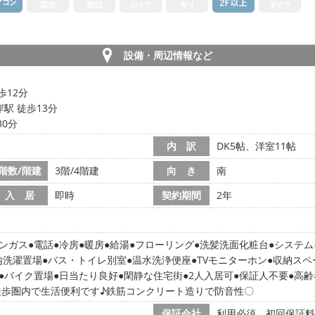
設備・周辺情報など
歩12分
駅 徒歩13分
30分
内 訳
DK5帖、洋室11帖
階数/階建
3階/4階建
向 き
南
入 居
即時
契約期間
2年
ンガス
電話
冷房
暖房
給湯
フローリング
洗髪洗面化粧台
システム
内洗濯置場
バス・トイレ別室
温水洗浄便座
TVモニターホン
収納スペ
バイク置場
日当たり良好
閑静な住宅街
2人入居可
保証人不要
高齢
徒歩圏内で生活便利です♪鉄筋コンクリート造りで防音性〇
保証会社
利用必須 初回保証料: