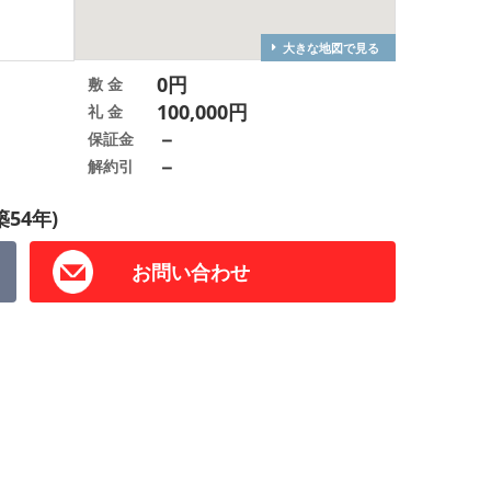
大きな地図で見る
0円
敷 金
100,000円
礼 金
－
保証金
－
解約引
築54年)
お問い合わせ