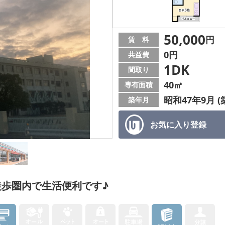
50,000
円
賃 料
0円
共益費
1DK
間取り
40㎡
専有面積
昭和47年9月 (
築年月
お気に入り
登録
歩圏内で生活便利です♪