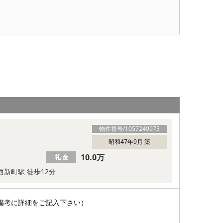
物件番号/
1057249973
昭和47年9月 築
10.0万
礼 金
西新町駅 徒歩12分
備考に詳細をご記入下さい）