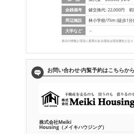
金銭備考
鍵交換代: 22,000円
初
周辺施設
林小学校/75m (徒歩1分)
大学など
－
表示の情報と現況に差異がある場合は現況優先となり
お問い合わせ·内覧予約は
こちらか
株式会社Meiki
Housing（メイキハウジング）