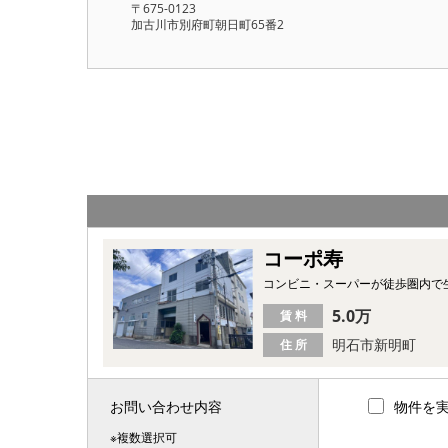
〒675-0123
加古川市別府町朝日町65番2
コーポ寿
コンビニ・スーパーが徒歩圏内で
5.0万
賃 料
明石市新明町
住 所
お問い合わせ内容
物件を
※複数選択可