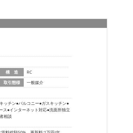
構 造
RC
取引態様
一般媒介
キッチン
バルコニー
ガスキッチン
ース
インターネット対応
洗面所独立
者相談
賃料総額50% 更新料:1万円/年