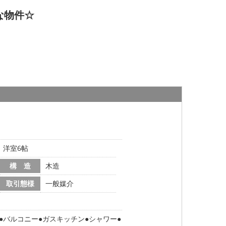
な物件☆
帖、洋室6帖
構 造
木造
取引態様
一般媒介
バルコニー
ガスキッチン
シャワー