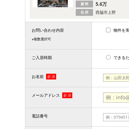
5.6万
賃 料
西脇市上野
住 所
お問い合わせ内容
物件を
※複数選択可
ご入居時期
できる
お名前
必 須
メールアドレス
必 須
電話番号