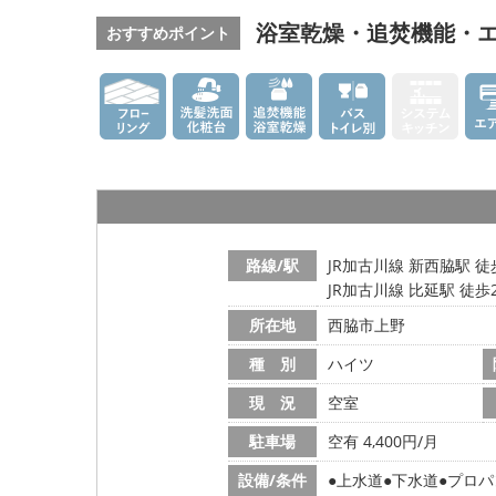
浴室乾燥・追焚機能・
おすすめポイント
路線/駅
JR加古川線 新西脇駅 徒
JR加古川線 比延駅 徒歩
所在地
西脇市上野
種 別
ハイツ
現 況
空室
駐車場
空有 4,400円/月
設備/条件
上水道
下水道
プロパ