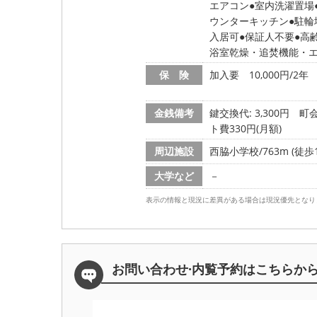
エアコン
室内洗濯置場
ウンターキッチン
駐輪
入居可
保証人不要
高
浴室乾燥・追焚機能・
保 険
加入要 10,000円/2年
金銭備考
鍵交換代: 3,300円
町会
ト費330円(月額)
周辺施設
西脇小学校/763m (徒歩1
大学など
－
表示の情報と現況に差異がある場合は現況優先となり
お問い合わせ·内覧予約は
こちらか