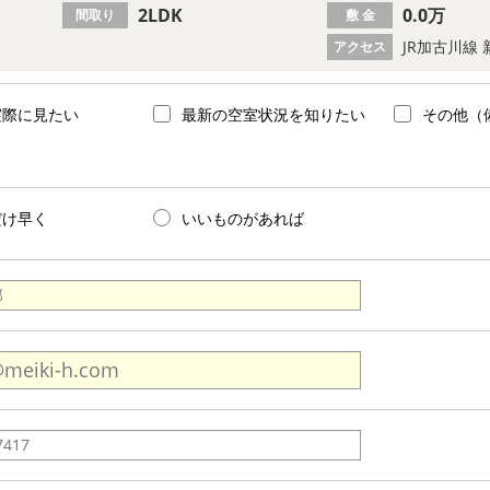
2LDK
0.0万
間取り
敷 金
JR加古川線 
アクセス
実際に見たい
最新の空室状況を知りたい
その他（
だけ早く
いいものがあれば