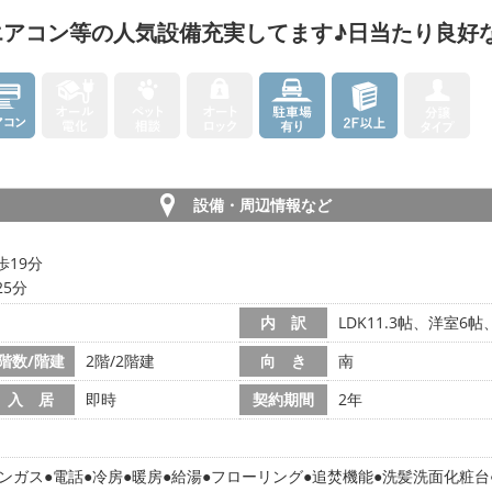
エアコン等の人気設備充実してます♪日当たり良好
設備・周辺情報など
歩19分
25分
内 訳
LDK11.3帖、洋室6
階数/階建
2階/2階建
向 き
南
入 居
即時
契約期間
2年
ンガス
電話
冷房
暖房
給湯
フローリング
追焚機能
洗髪洗面化粧台