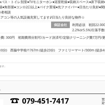
バス・トイレ別室
TVモニターホン
浴室乾燥
収納スペース
床下収納
場
角部屋
コンロ2口以上
バイク置場
光ファイバー
日当たり良好
閑
齢者相談
エアコン等の人気設備充実してます♪日当たり良好な物件☆
保証会社
利用必須 初回22.0
2.2%or5.5%)引落手
費: 300円
初期費用分割可/カード決済可/定額クリーニング費7万円/更新
0分)
西脇中学校/1767m (徒歩23分)
ファミリーマート/300m (徒歩4
ます。
ら
079-451-7417
営
定