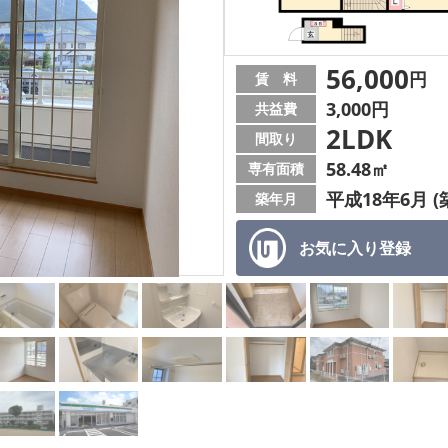
56,000
円
賃 料
3,000円
共益費
2LDK
間取り
58.48㎡
専有面積
平成18年6月 (
築年月
お気に入り
登録