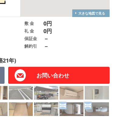
大きな地図で見る
0円
敷 金
0円
礼 金
－
保証金
－
解約引
築21年)
お問い合わせ