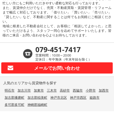
忙しい方にもご利用いただきやすい柔軟な対応も行っております。
また、賃貸仲介だけでなく、売買・不動産買取・賃貸管理・リフォーム
まで幅広く対応しております。「借りたい」「買いたい」「売りたい」
「貸したい」など、不動産に関することは何でもお気軽にご相談くださ
い。
地域に根差した不動産会社として、お客様に「相談してよかった」と思
っていただけるよう、スタッフ一同心を込めてサポートいたします。皆
様のご来店・お問い合わせを心よりお待ちしております。
079-451-7417
営業時間：10:00～20:00
定休日：年中無休（年末年始を除く）
メールで
お問い合わせ
人気のエリアから賃貸物件を探す
明石市
加古川市
加東市
三木市
高砂市
西脇市
小野市
加西市
加古郡播磨町
加古郡稲美町
神戸市北区
神戸市西区
姫路市
多可郡多可町
神崎郡福崎町