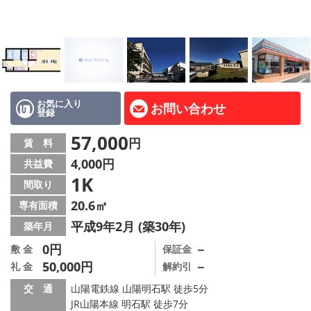
路線·駅から探す
地域から探す
地図から探す
スタッフ紹介
お気に入り
お問い合わせ
登録
Instagram
57,000
円
賃 料
4,000円
共益費
店舗情報·アクセス
1K
間取り
会社概要
20.6㎡
専有面積
平成9年2月 (築30年)
築年月
メールでお問い合わせ
0円
－
敷 金
保証金
50,000円
－
礼 金
解約引
交 通
山陽電鉄線 山陽明石駅 徒歩5分
JR山陽本線 明石駅 徒歩7分