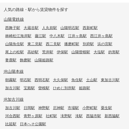
人気の路線・駅から賃貸物件を探す
山陽電鉄線
西舞子駅
大蔵谷駅
人丸前駅
山陽明石駅
西新町駅
林崎松江海岸駅
藤江駅
中八木駅
江井ヶ島駅
西江井ヶ島駅
山陽魚住駅
東二見駅
西二見駅
播磨町駅
別府駅
浜の宮駅
尾上の松駅
高砂駅
荒井駅
伊保駅
山陽曽根駅
大塩駅
的形駅
妻鹿駅
飾磨駅
山陽姫路駅
JR山陽本線
朝霧駅
明石駅
西明石駅
大久保駅
魚住駅
土山駅
東加古川駅
加古川駅
宝殿駅
曽根駅
ひめじ別所駅
姫路駅
JR加古川線
加古川駅
日岡駅
神野駅
厄神駅
市場駅
小野町駅
粟生駅
河合西駅
青野ヶ原駅
社町駅
滝野駅
滝駅
西脇市駅
新西脇駅
比延駅
日本へそ公園駅