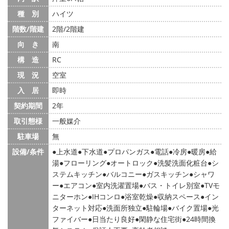
種 別
ハイツ
階数/階建
2階/2階建
向 き
南
構 造
RC
現 況
空室
入 居
即時
契約期間
2年
取引態様
一般媒介
駐車場
無
設備/条件
上水道
下水道
プロパンガス
電話
冷房
暖房
給
湯
フローリング
オートロック
洗髪洗面化粧台
シ
ステムキッチン
バルコニー
ガスキッチン
シャワ
ー
エアコン
室内洗濯置場
バス・トイレ別室
TVモ
ニターホン
IHコンロ
浴室乾燥
収納スペース
イン
ターネット対応
洗面所独立
駐輪場
バイク置場
光
ファイバー
日当たり良好
閑静な住宅街
24時間換