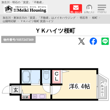
×
加古川・明石の「賃貸」「不動産」
問い合わせ
お気に入り
TOPページ
加古川・東加古川の「賃貸」「不動産」はメイキハウジング
明石市
桜町
山陽明石駅
ＹＫハイツ桜町 賃貸ハイツ
☆メイキハウジングオススメ物件特集☆
ＹＫハイツ桜町
物件番号/
1057247369
都市ガス物件
初期費用リーズナブル物件
ファミリー物件
ペットOK物件
保証人不要物件
◆新築物件の新設備で快適♪◆