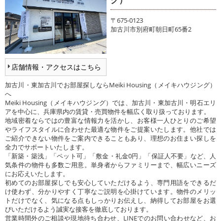
〒675-0123
加古川市別府町朝日町65番2
店舗情報・アクセスはこちら
加古川・東加古川でお部屋探しならMeiki Housing（メイキハウジング）
へ
Meiki Housing（メイキハウジング）では、加古川・東加古川・明石エリ
アを中心に、兵庫県内の賃貸・売買物件を幅広く取り扱っております。
地域密着ならではの豊富な情報力を活かし、お客様一人ひとりのご希望
やライフスタイルに合わせた最適な物件をご提案いたします。他社では
ご紹介できない物件をご案内できることもあり、理想のお住まい探しを
全力でサポートいたします。
「新築・築浅」「ペット可」「敷金・礼金0円」「保証人不要」など、人
気条件の物件も多数ご用意。単身者からファミリーまで、幅広いニーズ
にお応えいたします。
初めてのお部屋探しでも安心していただけるよう、専門用語をできるだ
け使わず、分かりやすく丁寧なご説明を心掛けています。物件のメリッ
トだけでなく、気になる点もしっかりお伝えし、納得してお部屋をお選
びいただけるよう誠実な接客を徹底しております。
営業時間外のご相談や現地待ち合わせ、LINEでのお問い合わせなど、お