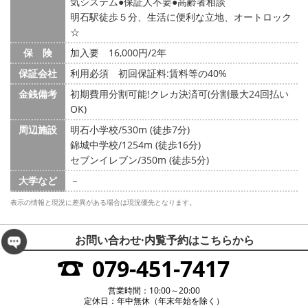
気システム
保証人不要
高齢者相談
明石駅徒歩５分、生活に便利な立地、オートロック
☆
保 険
加入要 16,000円/2年
保証会社
利用必須 初回保証料:賃料等の40%
金銭備考
初期費用分割可能!クレカ決済可(分割最大24回払い
OK)
周辺施設
明石小学校/530m (徒歩7分)
錦城中学校/1254m (徒歩16分)
セブンイレブン/350m (徒歩5分)
大学など
－
表示の情報と現況に差異がある場合は現況優先となります。
お問い合わせ·内覧予約は
こちらから
079-451-7417
営業時間：10:00～20:00
定休日：年中無休（年末年始を除く）