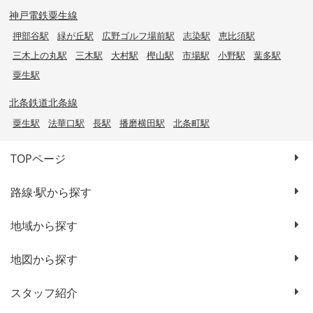
神戸電鉄粟生線
押部谷駅
緑が丘駅
広野ゴルフ場前駅
志染駅
恵比須駅
三木上の丸駅
三木駅
大村駅
樫山駅
市場駅
小野駅
葉多駅
粟生駅
北条鉄道北条線
粟生駅
法華口駅
長駅
播磨横田駅
北条町駅
TOPページ
路線·駅から探す
地域から探す
地図から探す
スタッフ紹介