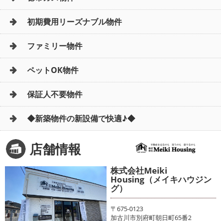
初期費用リーズナブル物件
ファミリー物件
ペットOK物件
保証人不要物件
◆新築物件の新設備で快適♪◆
店舗情報
株式会社Meiki
Housing（メイキハウジン
グ）
〒675-0123
加古川市別府町朝日町65番2