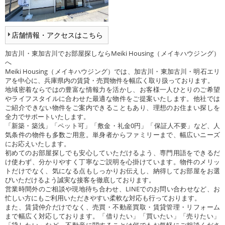
店舗情報・アクセスはこちら
加古川・東加古川でお部屋探しならMeiki Housing（メイキハウジング）
へ
Meiki Housing（メイキハウジング）では、加古川・東加古川・明石エリ
アを中心に、兵庫県内の賃貸・売買物件を幅広く取り扱っております。
地域密着ならではの豊富な情報力を活かし、お客様一人ひとりのご希望
やライフスタイルに合わせた最適な物件をご提案いたします。他社では
ご紹介できない物件をご案内できることもあり、理想のお住まい探しを
全力でサポートいたします。
「新築・築浅」「ペット可」「敷金・礼金0円」「保証人不要」など、人
気条件の物件も多数ご用意。単身者からファミリーまで、幅広いニーズ
にお応えいたします。
初めてのお部屋探しでも安心していただけるよう、専門用語をできるだ
け使わず、分かりやすく丁寧なご説明を心掛けています。物件のメリッ
トだけでなく、気になる点もしっかりお伝えし、納得してお部屋をお選
びいただけるよう誠実な接客を徹底しております。
営業時間外のご相談や現地待ち合わせ、LINEでのお問い合わせなど、お
忙しい方にもご利用いただきやすい柔軟な対応も行っております。
また、賃貸仲介だけでなく、売買・不動産買取・賃貸管理・リフォーム
まで幅広く対応しております。「借りたい」「買いたい」「売りたい」