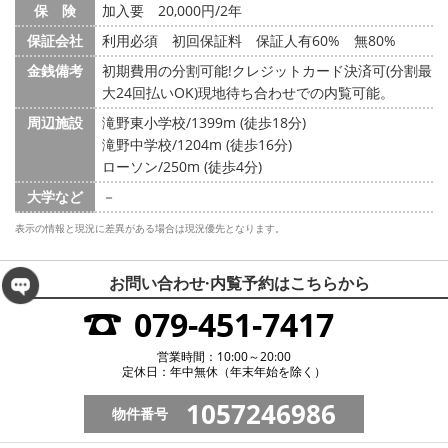
保 険
加入要 20,000円/2年
保証会社
利用必須 初回保証料 保証人有60% 無80%
金銭備考
初期費用の分割可能!クレジットカード決済可(分割最
大24回払いOK)現地待ち合わせでの内覧可能。
周辺施設
滝野東小学校/1399m (徒歩18分)
滝野中学校/1204m (徒歩16分)
ローソン/250m (徒歩4分)
大学など
－
表示の情報と現況に差異がある場合は現況優先となります。
お問い合わせ·内覧予約は
こちらから
079-451-7417
営業時間：10:00～20:00
定休日：年中無休（年末年始を除く）
1057246986
物件番号