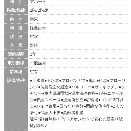
種 別
アパート
階数/階建
2階/2階建
向 き
南東
構 造
軽量鉄骨
現 況
空室
入 居
即時
契約期間
2年
取引態様
一般媒介
駐車場
空有
設備/条件
上水道
下水道
プロパンガス
電話
給湯
フローリ
ング
洗髪洗面化粧台
バルコニー
ガスキッチン
シ
ャワー
室内洗濯置場
温水洗浄便座
TVモニターホ
ン
収納スペース
洗面所独立
駐輪場
コンロ2口以
上
バイク置場
日当たり良好
閑静な住宅街
2人入
居可
保証人不要
高齢者相談
駐車場1台無料！TVドアホン付きで安心☆最寄り駅
徒歩3分♪