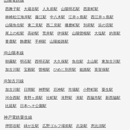
山陽電鉄線
西舞子駅
大蔵谷駅
人丸前駅
山陽明石駅
西新町駅
林崎松江海岸駅
藤江駅
中八木駅
江井ヶ島駅
西江井ヶ島駅
山陽魚住駅
東二見駅
西二見駅
播磨町駅
別府駅
浜の宮駅
尾上の松駅
高砂駅
荒井駅
伊保駅
山陽曽根駅
大塩駅
的形駅
妻鹿駅
飾磨駅
手柄駅
山陽姫路駅
JR山陽本線
朝霧駅
明石駅
西明石駅
大久保駅
魚住駅
土山駅
東加古川駅
加古川駅
宝殿駅
曽根駅
ひめじ別所駅
姫路駅
英賀保駅
JR加古川線
加古川駅
日岡駅
神野駅
厄神駅
市場駅
小野町駅
粟生駅
河合西駅
青野ヶ原駅
社町駅
滝野駅
滝駅
西脇市駅
新西脇駅
比延駅
日本へそ公園駅
神戸電鉄粟生線
押部谷駅
緑が丘駅
広野ゴルフ場前駅
志染駅
恵比須駅