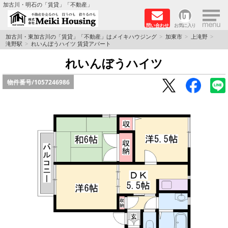
×
加古川・明石の「賃貸」「不動産」
問い合わせ
お気に入り
TOPページ
加古川・東加古川の「賃貸」「不動産」はメイキハウジング
加東市
上滝野
滝野駅
れいんぼうハイツ 賃貸アパート
☆メイキハウジングオススメ物件特集☆
れいんぼうハイツ
物件番号/
1057246986
都市ガス物件
初期費用リーズナブル物件
ファミリー物件
ペットOK物件
保証人不要物件
◆新築物件の新設備で快適♪◆