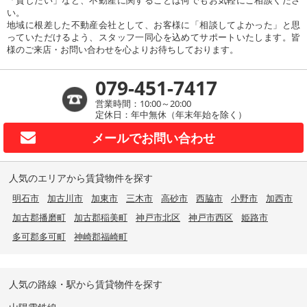
「貸したい」など、不動産に関することは何でもお気軽にご相談くださ
い。
地域に根差した不動産会社として、お客様に「相談してよかった」と思
っていただけるよう、スタッフ一同心を込めてサポートいたします。皆
様のご来店・お問い合わせを心よりお待ちしております。
079-451-7417
営業時間：10:00～20:00
定休日：年中無休（年末年始を除く）
メールで
お問い合わせ
人気のエリアから賃貸物件を探す
明石市
加古川市
加東市
三木市
高砂市
西脇市
小野市
加西市
加古郡播磨町
加古郡稲美町
神戸市北区
神戸市西区
姫路市
多可郡多可町
神崎郡福崎町
人気の路線・駅から賃貸物件を探す