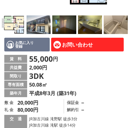
路線·駅から探す
地域から探す
地図から探す
スタッフ紹介
お気に入り
お問い合わせ
登録
Instagram
55,000
円
賃 料
2,000円
共益費
店舗情報·アクセス
3DK
間取り
会社概要
50.08㎡
専有面積
平成8年3月 (築31年)
築年月
メールでお問い合わせ
20,000円
－
敷 金
保証金
80,000円
－
礼 金
解約引
交 通
JR加古川線 滝野駅 徒歩3分
JR加古川線 滝駅 徒歩14分