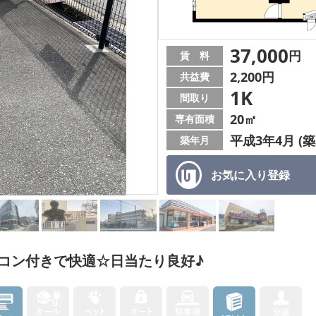
37,000
円
賃 料
2,200円
共益費
1K
間取り
20㎡
専有面積
平成3年4月 (築
築年月
お気に入り
登録
コン付きで快適☆日当たり良好♪