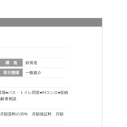
構 造
鉄骨造
取引態様
一般媒介
置場
バス・トイレ同室
IHコンロ
収納
高齢者相談
月額賃料の30% 月額保証料 月額