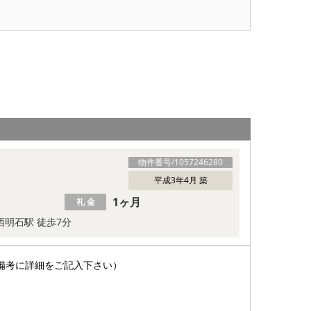
物件番号/
1057246280
平成3年4月 築
1ヶ月
礼 金
 西明石駅 徒歩7分
備考に詳細をご記入下さい）