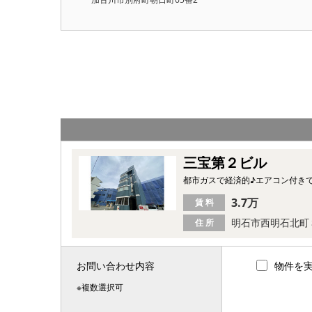
三宝第２ビル
都市ガスで経済的♪エアコン付き
3.7万
賃 料
明石市西明石北町
住 所
お問い合わせ内容
物件を
※複数選択可