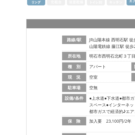
路線/駅
JR山陽本線 西明石駅 徒
山陽電鉄線 藤江駅 徒歩
所在地
明石市西明石北町３丁
種 別
アパート
現 況
空室
駐車場
空無
設備/条件
上水道
下水道
都市ガ
スペース
インターネッ
都市ガスで経済的♪エア
保 険
加入要 23,100円/2年