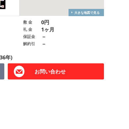
大きな地図で見る
0円
敷 金
1ヶ月
礼 金
－
保証金
－
解約引
36年)
お問い合わせ