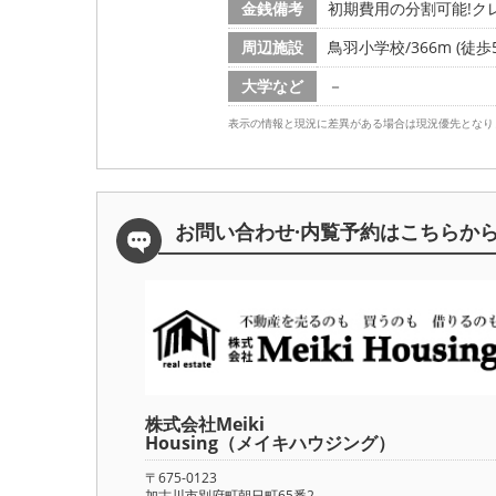
金銭備考
初期費用の分割可能!ク
周辺施設
鳥羽小学校/366m (徒歩
大学など
－
表示の情報と現況に差異がある場合は現況優先となり
お問い合わせ·内覧予約は
こちらか
株式会社Meiki
Housing（メイキハウジング）
〒675-0123
加古川市別府町朝日町65番2