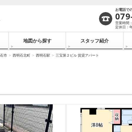
お電話で
079
営業時間：1
定休日：
地図から探す
スタッフ紹介
石市
西明石北町
西明石駅
三宝第２ビル 賃貸アパート