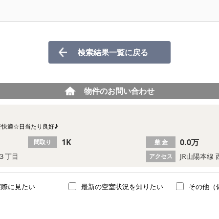
検索結果一覧に戻る
物件のお問い合わせ
で快適☆日当たり良好♪
1K
0.0万
間取り
敷 金
３丁目
JR山陽本線
アクセス
実際に見たい
最新の空室状況を知りたい
その他（