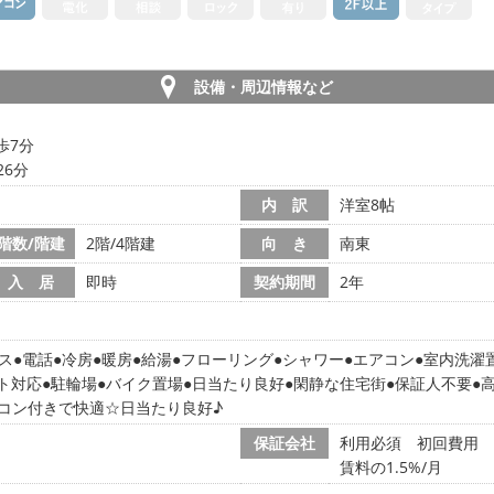
設備・周辺情報など
歩7分
26分
目
内 訳
洋室8帖
階数/階建
2階/4階建
向 き
南東
入 居
即時
契約期間
2年
ス
電話
冷房
暖房
給湯
フローリング
シャワー
エアコン
室内洗濯
ト対応
駐輪場
バイク置場
日当たり良好
閑静な住宅街
保証人不要
コン付きで快適☆日当たり良好♪
保証会社
利用必須 初回費用 
賃料の1.5%/月