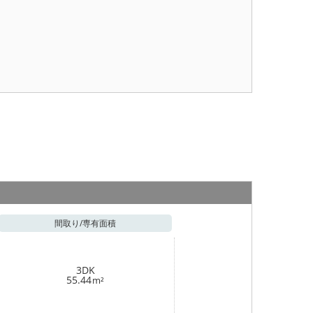
間取り/
専有面積
3DK
55.44
m²