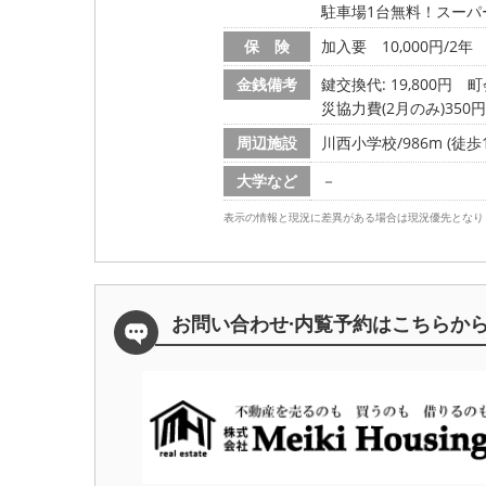
駐車場1台無料！スーパ
保 険
加入要 10,000円/2年
金銭備考
鍵交換代: 19,800円
町
災協力費(2月のみ)350円
周辺施設
川西小学校/986m (徒歩1
大学など
－
表示の情報と現況に差異がある場合は現況優先となり
お問い合わせ·内覧予約は
こちらか