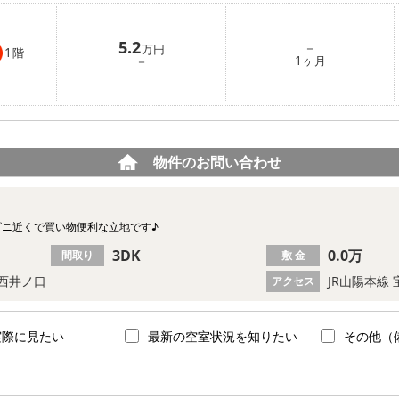
5.2
－
万円
1
階
1
－
ヶ月
物件のお問い合わせ
ビニ近くで買い物便利な立地です♪
3DK
0.0万
間取り
敷 金
西井ノ口
JR山陽本線 
アクセス
実際に見たい
最新の空室状況を知りたい
その他（