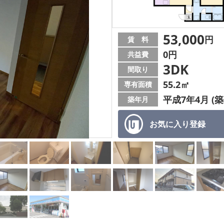
53,000
円
賃 料
0円
共益費
3DK
間取り
55.2㎡
専有面積
平成7年4月 (築
築年月
お気に入り
登録