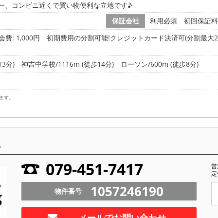
ー、コンビニ近くで買い物便利な立地です♪
保証会社
利用必須 初回保証料 
会費: 1,000円
初期費用の分割可能!クレジットカード決済可(分割最大24
3分)
神吉中学校/1116m (徒歩14分)
ローソン/600m (徒歩8分)
ます。
ら
079-451-7417
営
定
1057246190
物件番号
メールでお問い合わせ