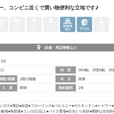
ー、コンビニ近くで買い物便利な立地です♪
設備・周辺情報など
13分
ノ口
内 訳
DK8帖、洋室6帖、洋室
階数/階建
2階/2階建
向 き
南東
入 居
即時
契約期間
2年
ンガス
電話
給湯
フローリング
バルコニー
ガスキッチン
シャワー
駐輪場
角部屋
コンロ2口以上
バイク置場
日当たり良好
閑静な住宅街