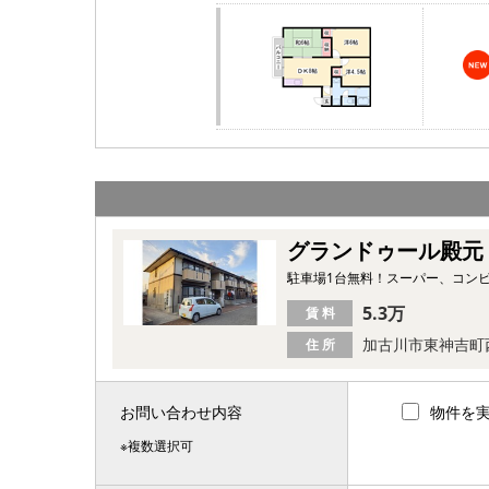
グランドゥール殿元
駐車場1台無料！スーパー、コン
5.3万
賃 料
加古川市東神吉町
住 所
お問い合わせ内容
物件を
※複数選択可