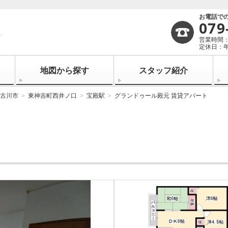
お電話で
079
営業時間：1
定休日：
地図から探す
スタッフ紹介
古川市
東神吉町西井ノ口
宝殿駅
グランドゥール殿元 賃貸アパート