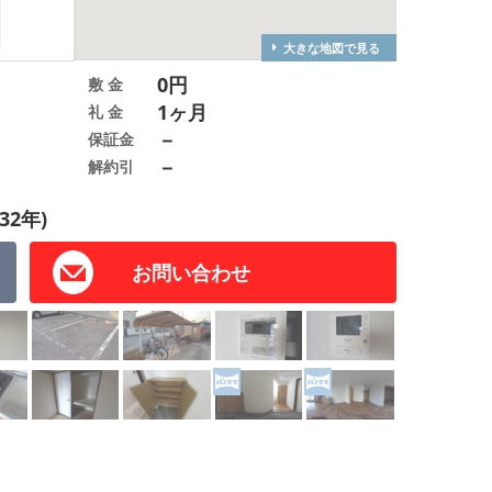
大きな地図で見る
0円
敷 金
1ヶ月
礼 金
－
保証金
－
解約引
32年)
お問い合わせ