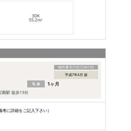
3DK
55.2
m²
物件番号/
1057246190
平成7年4月 築
1ヶ月
礼 金
宝殿駅 徒歩13分
備考に詳細をご記入下さい）