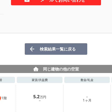
検索結果一覧に戻る
同じ建物の他の空室
階
家賃/
共益費
敷金/
礼金
5.2
－
万円
1
階
1
－
ヶ月