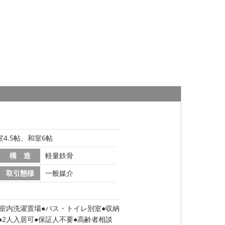
4.5帖、和室6帖
構 造
軽量鉄骨
取引態様
一般媒介
室内洗濯置場
バス・トイレ別室
収納
2人入居可
保証人不要
高齢者相談