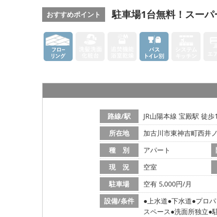
駐車場1台無料！スーパ
おすすめポイント
路線/駅
JR山陽本線 宝殿駅 徒歩
所在地
加古川市東神吉町西井
種 別
アパート
現 況
空室
駐車場
空有 5,000円/月
設備/条件
上水道
下水道
プロパ
スペース
洗面所独立