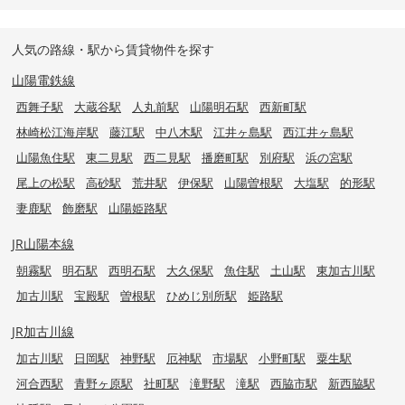
人気の路線・駅から賃貸物件を探す
山陽電鉄線
西舞子駅
大蔵谷駅
人丸前駅
山陽明石駅
西新町駅
林崎松江海岸駅
藤江駅
中八木駅
江井ヶ島駅
西江井ヶ島駅
山陽魚住駅
東二見駅
西二見駅
播磨町駅
別府駅
浜の宮駅
尾上の松駅
高砂駅
荒井駅
伊保駅
山陽曽根駅
大塩駅
的形駅
妻鹿駅
飾磨駅
山陽姫路駅
JR山陽本線
朝霧駅
明石駅
西明石駅
大久保駅
魚住駅
土山駅
東加古川駅
加古川駅
宝殿駅
曽根駅
ひめじ別所駅
姫路駅
JR加古川線
加古川駅
日岡駅
神野駅
厄神駅
市場駅
小野町駅
粟生駅
河合西駅
青野ヶ原駅
社町駅
滝野駅
滝駅
西脇市駅
新西脇駅