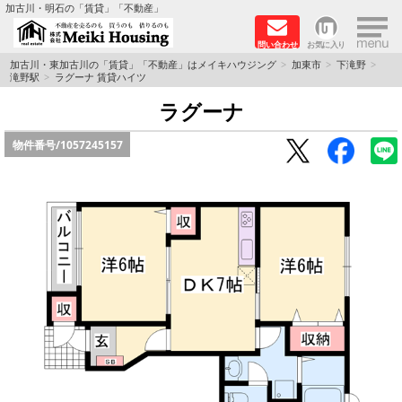
×
加古川・明石の「賃貸」「不動産」
問い合わせ
お気に入り
TOPページ
加古川・東加古川の「賃貸」「不動産」はメイキハウジング
加東市
下滝野
滝野駅
ラグーナ 賃貸ハイツ
☆メイキハウジングオススメ物件特集☆
ラグーナ
物件番号/
1057245157
都市ガス物件
初期費用リーズナブル物件
ファミリー物件
ペットOK物件
保証人不要物件
◆新築物件の新設備で快適♪◆