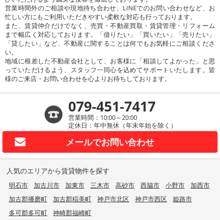
営業時間外のご相談や現地待ち合わせ、LINEでのお問い合わせなど、お
忙しい方にもご利用いただきやすい柔軟な対応も行っております。
また、賃貸仲介だけでなく、売買・不動産買取・賃貸管理・リフォーム
まで幅広く対応しております。「借りたい」「買いたい」「売りたい」
「貸したい」など、不動産に関することは何でもお気軽にご相談くださ
い。
地域に根差した不動産会社として、お客様に「相談してよかった」と思
っていただけるよう、スタッフ一同心を込めてサポートいたします。皆
様のご来店・お問い合わせを心よりお待ちしております。
079-451-7417
営業時間：10:00～20:00
定休日：年中無休（年末年始を除く）
メールで
お問い合わせ
人気のエリアから賃貸物件を探す
明石市
加古川市
加東市
三木市
高砂市
西脇市
小野市
加西市
加古郡播磨町
加古郡稲美町
神戸市北区
神戸市西区
姫路市
多可郡多可町
神崎郡福崎町