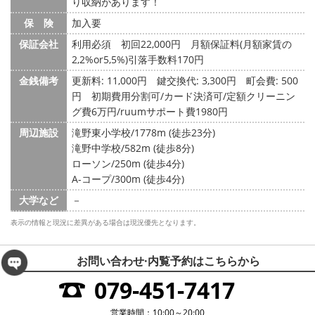
り収納があります！
保 険
加入要
保証会社
利用必須 初回22,000円 月額保証料(月額家賃の
2,2%or5,5%)引落手数料170円
金銭備考
更新料: 11,000円
鍵交換代: 3,300円
町会費: 500
円
初期費用分割可/カード決済可/定額クリーニン
グ費6万円/ruumサポート費1980円
周辺施設
滝野東小学校/1778m (徒歩23分)
滝野中学校/582m (徒歩8分)
ローソン/250m (徒歩4分)
A-コープ/300m (徒歩4分)
大学など
－
表示の情報と現況に差異がある場合は現況優先となります。
お問い合わせ·内覧予約は
こちらから
079-451-7417
営業時間：10:00～20:00