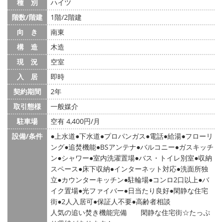
種 別
ハイツ
階数/階建
1階/2階建
向 き
南東
構 造
木造
現 況
空室
入 居
即時
契約期間
2年
取引態様
一般媒介
駐車場
空有 4,400円/月
設備/条件
上水道
下水道
プロパンガス
電話
給湯
フローリ
ング
追焚機能
BSアンテナ
バルコニー
ガスキッチ
ン
シャワー
室内洗濯置場
バス・トイレ別室
収納
スペース
床下収納
インターネット対応
洗面所独
立
カウンターキッチン
駐輪場
コンロ2口以上
バ
イク置場
光ファイバー
日当たり良好
閑静な住宅
街
2人入居可
保証人不要
高齢者相談
人気の追い焚き機能完備 閑静な住宅街☆たっぷ