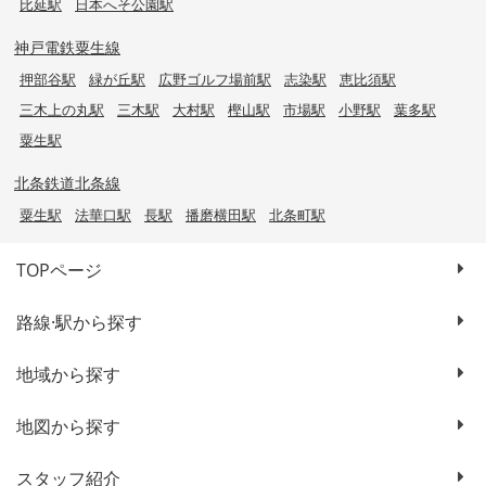
比延駅
日本へそ公園駅
神戸電鉄粟生線
押部谷駅
緑が丘駅
広野ゴルフ場前駅
志染駅
恵比須駅
三木上の丸駅
三木駅
大村駅
樫山駅
市場駅
小野駅
葉多駅
粟生駅
北条鉄道北条線
粟生駅
法華口駅
長駅
播磨横田駅
北条町駅
TOPページ
路線·駅から探す
地域から探す
地図から探す
スタッフ紹介