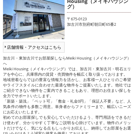
Housing（メイキハウジン
グ）
〒675-0123
加古川市別府町朝日町65番2
店舗情報・アクセスはこちら
加古川・東加古川でお部屋探しならMeiki Housing（メイキハウジング）
へ
Meiki Housing（メイキハウジング）では、加古川・東加古川・明石エリ
アを中心に、兵庫県内の賃貸・売買物件を幅広く取り扱っております。
地域密着ならではの豊富な情報力を活かし、お客様一人ひとりのご希望
やライフスタイルに合わせた最適な物件をご提案いたします。他社では
ご紹介できない物件をご案内できることもあり、理想のお住まい探しを
全力でサポートいたします。
「新築・築浅」「ペット可」「敷金・礼金0円」「保証人不要」など、人
気条件の物件も多数ご用意。単身者からファミリーまで、幅広いニーズ
にお応えいたします。
初めてのお部屋探しでも安心していただけるよう、専門用語をできるだ
け使わず、分かりやすく丁寧なご説明を心掛けています。物件のメリッ
トだけでなく、気になる点もしっかりお伝えし、納得してお部屋をお選
びいただけるよう誠実な接客を徹底しております。