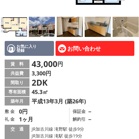
路線·駅から探す
地域から探す
地図から探す
スタッフ紹介
お気に入り
お問い合わせ
登録
Instagram
43,000
円
賃 料
3,300円
共益費
店舗情報·アクセス
2DK
間取り
会社概要
45.3㎡
専有面積
平成13年3月 (築26年)
築年月
メールでお問い合わせ
0円
－
敷 金
保証金
1ヶ月
－
礼 金
解約引
交 通
JR加古川線 滝野駅 徒歩9分
JR加古川線 滝駅 徒歩19分