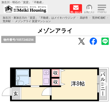
×
加古川・明石の「賃貸」「不動産」
問い合わせ
お気に入り
TOPページ
加古川・東加古川の「賃貸」「不動産」はメイキハウジング
高砂市
荒井町扇町
荒井駅
メゾンアライ 賃貸マンション
☆メイキハウジングオススメ物件特集☆
メゾンアライ
物件番号/
1057240256
都市ガス物件
初期費用リーズナブル物件
ファミリー物件
ペットOK物件
保証人不要物件
◆新築物件の新設備で快適♪◆