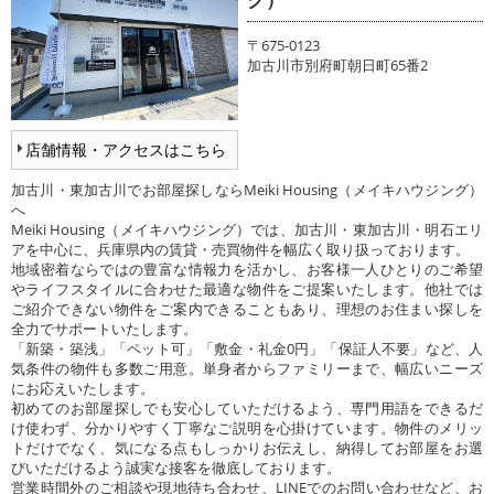
〒675-0123
加古川市別府町朝日町65番2
店舗情報・アクセスはこちら
加古川・東加古川でお部屋探しならMeiki Housing（メイキハウジング）
へ
Meiki Housing（メイキハウジング）では、加古川・東加古川・明石エリ
アを中心に、兵庫県内の賃貸・売買物件を幅広く取り扱っております。
地域密着ならではの豊富な情報力を活かし、お客様一人ひとりのご希望
やライフスタイルに合わせた最適な物件をご提案いたします。他社では
ご紹介できない物件をご案内できることもあり、理想のお住まい探しを
全力でサポートいたします。
「新築・築浅」「ペット可」「敷金・礼金0円」「保証人不要」など、人
気条件の物件も多数ご用意。単身者からファミリーまで、幅広いニーズ
にお応えいたします。
初めてのお部屋探しでも安心していただけるよう、専門用語をできるだ
け使わず、分かりやすく丁寧なご説明を心掛けています。物件のメリッ
トだけでなく、気になる点もしっかりお伝えし、納得してお部屋をお選
びいただけるよう誠実な接客を徹底しております。
営業時間外のご相談や現地待ち合わせ、LINEでのお問い合わせなど、お