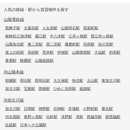
人気の路線・駅から賃貸物件を探す
山陽電鉄線
西舞子駅
大蔵谷駅
人丸前駅
山陽明石駅
西新町駅
林崎松江海岸駅
藤江駅
中八木駅
江井ヶ島駅
西江井ヶ島駅
山陽魚住駅
東二見駅
西二見駅
播磨町駅
別府駅
浜の宮駅
尾上の松駅
高砂駅
荒井駅
伊保駅
山陽曽根駅
大塩駅
的形駅
妻鹿駅
飾磨駅
山陽姫路駅
JR山陽本線
朝霧駅
明石駅
西明石駅
大久保駅
魚住駅
土山駅
東加古川駅
加古川駅
宝殿駅
曽根駅
ひめじ別所駅
姫路駅
JR加古川線
加古川駅
日岡駅
神野駅
厄神駅
市場駅
小野町駅
粟生駅
河合西駅
青野ヶ原駅
社町駅
滝野駅
滝駅
西脇市駅
新西脇駅
比延駅
日本へそ公園駅