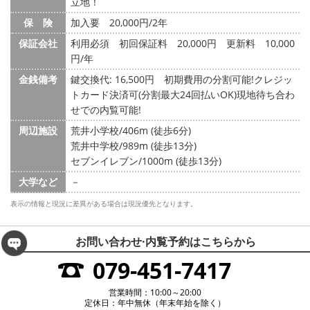
立地！
保 険
加入要 20,000円/2年
保証会社
利用必須 初回保証料 20,000円 更新料 10,000
円/年
金銭備考
鍵交換代: 16,500円
初期費用の分割可能!クレジッ
トカード決済可(分割最大24回払いOK)現地待ち合わ
せでの内覧可能!
周辺施設
荒井小学校/406m (徒歩6分)
荒井中学校/989m (徒歩13分)
セブンイレブン/1000m (徒歩13分)
大学など
－
表示の情報と現況に差異がある場合は現況優先となります。
お問い合わせ·内覧予約は
こちらから
079-451-7417
営業時間：10:00～20:00
定休日：年中無休（年末年始を除く）