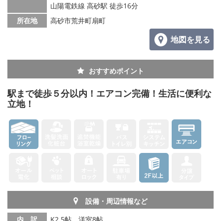
山陽電鉄線 高砂駅 徒歩16分
所在地
高砂市荒井町扇町
地図を見る
おすすめポイント
駅まで徒歩５分以内！エアコン完備！生活に便利な
立地！
設備・周辺情報など
内 訳
K2.5帖、洋室8帖