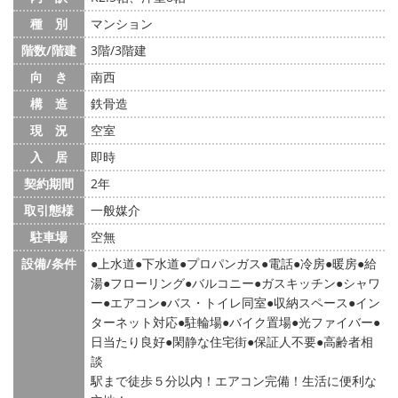
種 別
マンション
階数/階建
3階/3階建
向 き
南西
構 造
鉄骨造
現 況
空室
入 居
即時
契約期間
2年
取引態様
一般媒介
駐車場
空無
設備/条件
上水道
下水道
プロパンガス
電話
冷房
暖房
給
湯
フローリング
バルコニー
ガスキッチン
シャワ
ー
エアコン
バス・トイレ同室
収納スペース
イン
ターネット対応
駐輪場
バイク置場
光ファイバー
日当たり良好
閑静な住宅街
保証人不要
高齢者相
談
駅まで徒歩５分以内！エアコン完備！生活に便利な