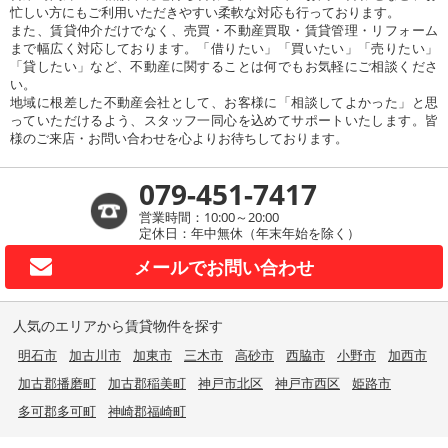
忙しい方にもご利用いただきやすい柔軟な対応も行っております。
また、賃貸仲介だけでなく、売買・不動産買取・賃貸管理・リフォーム
まで幅広く対応しております。「借りたい」「買いたい」「売りたい」
「貸したい」など、不動産に関することは何でもお気軽にご相談くださ
い。
地域に根差した不動産会社として、お客様に「相談してよかった」と思
っていただけるよう、スタッフ一同心を込めてサポートいたします。皆
様のご来店・お問い合わせを心よりお待ちしております。
079-451-7417
営業時間：10:00～20:00
定休日：年中無休（年末年始を除く）
メールで
お問い合わせ
人気のエリアから賃貸物件を探す
明石市
加古川市
加東市
三木市
高砂市
西脇市
小野市
加西市
加古郡播磨町
加古郡稲美町
神戸市北区
神戸市西区
姫路市
多可郡多可町
神崎郡福崎町