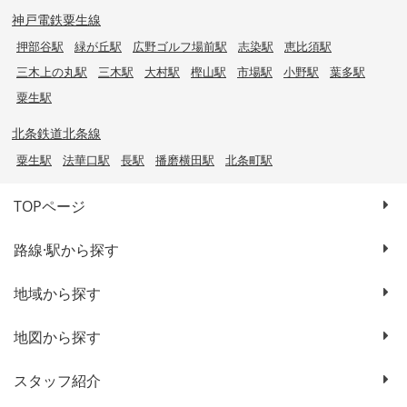
神戸電鉄粟生線
押部谷駅
緑が丘駅
広野ゴルフ場前駅
志染駅
恵比須駅
三木上の丸駅
三木駅
大村駅
樫山駅
市場駅
小野駅
葉多駅
粟生駅
北条鉄道北条線
粟生駅
法華口駅
長駅
播磨横田駅
北条町駅
TOPページ
路線·駅から探す
地域から探す
地図から探す
スタッフ紹介