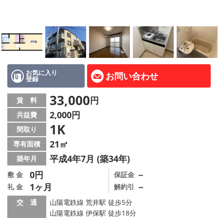
路線·駅から探す
地域から探す
地図から探す
スタッフ紹介
お気に入り
お問い合わせ
登録
Instagram
33,000
円
賃 料
2,000円
共益費
店舗情報·アクセス
1K
間取り
会社概要
21㎡
専有面積
平成4年7月 (築34年)
築年月
メールでお問い合わせ
0円
－
敷 金
保証金
1ヶ月
－
礼 金
解約引
交 通
山陽電鉄線 荒井駅 徒歩5分
山陽電鉄線 伊保駅 徒歩18分