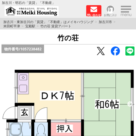
×
加古川・明石の「賃貸」「不動産」
問い合わせ
お気に入り
TOPページ
加古川・東加古川の「賃貸」「不動産」はメイキハウジング
加古川市
米田町平津
宝殿駅
竹の荘 賃貸アパート
☆メイキハウジングオススメ物件特集☆
竹の荘
物件番号/
1057238482
都市ガス物件
初期費用リーズナブル物件
ファミリー物件
ペットOK物件
保証人不要物件
◆新築物件の新設備で快適♪◆