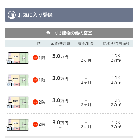
お気に入り
登録
同じ建物の他の空室
階
家賃/
共益費
敷金/
礼金
間取り/
専有面積
3.0
－
1DK
万円
1
階
2
27
－
ヶ月
m²
3.0
－
1DK
万円
1
階
2
27
－
ヶ月
m²
3.0
－
1DK
万円
2
階
2
27
－
ヶ月
m²
3.0
－
1DK
万円
2
階
2
27
－
ヶ月
m²