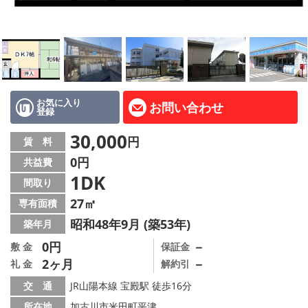
路線·駅から探す
地域から探す
地図から探す
スタッフ紹介
お気に入り
お問い合わせ
登録
Instagram
30,000
円
賃 料
0円
共益費
店舗情報·アクセス
1DK
間取り
会社概要
27㎡
専有面積
昭和48年9月 (築53年)
築年月
メールでお問い合わせ
0円
－
敷 金
保証金
2ヶ月
－
礼 金
解約引
交 通
JR山陽本線 宝殿駅 徒歩16分
所在地
加古川市米田町平津