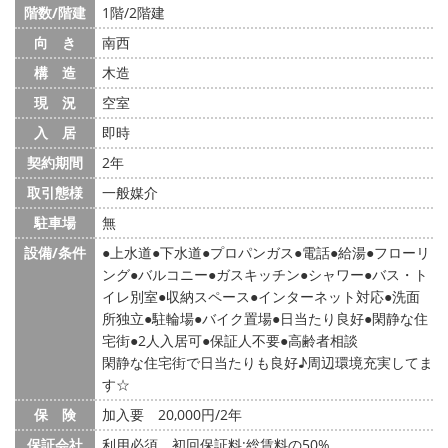
階数/階建
1階/2階建
向 き
南西
構 造
木造
現 況
空室
入 居
即時
契約期間
2年
取引態様
一般媒介
駐車場
無
設備/条件
上水道
下水道
プロパンガス
電話
給湯
フローリ
ング
バルコニー
ガスキッチン
シャワー
バス・ト
イレ別室
収納スペース
インターネット対応
洗面
所独立
駐輪場
バイク置場
日当たり良好
閑静な住
宅街
2人入居可
保証人不要
高齢者相談
閑静な住宅街で日当たりも良好♪周辺環境充実してま
す☆
保 険
加入要 20,000円/2年
保証会社
利用必須 初回保証料:総賃料の50%