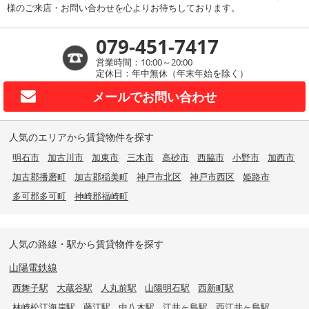
様のご来店・お問い合わせを心よりお待ちしております。
079-451-7417
営業時間：10:00～20:00
定休日：年中無休（年末年始を除く）
メールで
お問い合わせ
人気のエリアから賃貸物件を探す
明石市
加古川市
加東市
三木市
高砂市
西脇市
小野市
加西市
加古郡播磨町
加古郡稲美町
神戸市北区
神戸市西区
姫路市
多可郡多可町
神崎郡福崎町
人気の路線・駅から賃貸物件を探す
山陽電鉄線
西舞子駅
大蔵谷駅
人丸前駅
山陽明石駅
西新町駅
林崎松江海岸駅
藤江駅
中八木駅
江井ヶ島駅
西江井ヶ島駅