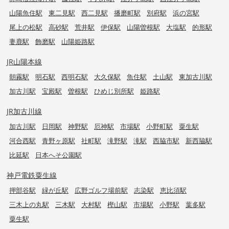
山陽魚住駅
東二見駅
西二見駅
播磨町駅
別府駅
浜の宮駅
尾上の松駅
高砂駅
荒井駅
伊保駅
山陽曽根駅
大塩駅
的形駅
妻鹿駅
飾磨駅
山陽姫路駅
JR山陽本線
朝霧駅
明石駅
西明石駅
大久保駅
魚住駅
土山駅
東加古川駅
加古川駅
宝殿駅
曽根駅
ひめじ別所駅
姫路駅
JR加古川線
加古川駅
日岡駅
神野駅
厄神駅
市場駅
小野町駅
粟生駅
河合西駅
青野ヶ原駅
社町駅
滝野駅
滝駅
西脇市駅
新西脇駅
比延駅
日本へそ公園駅
神戸電鉄粟生線
押部谷駅
緑が丘駅
広野ゴルフ場前駅
志染駅
恵比須駅
三木上の丸駅
三木駅
大村駅
樫山駅
市場駅
小野駅
葉多駅
粟生駅