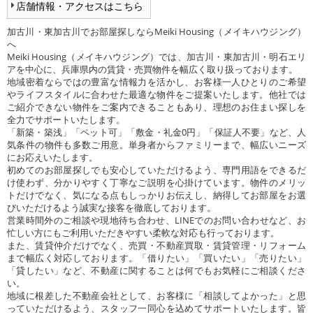
店舗情報・アクセスはこちら
加古川・東加古川でお部屋探しならMeiki Housing（メイキハウジング）
へ
Meiki Housing（メイキハウジング）では、加古川・東加古川・明石エリ
アを中心に、兵庫県内の賃貸・売買物件を幅広く取り扱っております。
地域密着ならではの豊富な情報力を活かし、お客様一人ひとりのご希望
やライフスタイルに合わせた最適な物件をご提案いたします。他社では
ご紹介できない物件をご案内できることもあり、理想のお住まい探しを
全力でサポートいたします。
「新築・築浅」「ペット可」「敷金・礼金0円」「保証人不要」など、人
気条件の物件も多数ご用意。単身者からファミリーまで、幅広いニーズ
にお応えいたします。
初めてのお部屋探しでも安心していただけるよう、専門用語をできるだ
け使わず、分かりやすく丁寧なご説明を心掛けています。物件のメリッ
トだけでなく、気になる点もしっかりお伝えし、納得してお部屋をお選
びいただけるよう誠実な接客を徹底しております。
営業時間外のご相談や現地待ち合わせ、LINEでのお問い合わせなど、お
忙しい方にもご利用いただきやすい柔軟な対応も行っております。
また、賃貸仲介だけでなく、売買・不動産買取・賃貸管理・リフォーム
まで幅広く対応しております。「借りたい」「買いたい」「売りたい」
「貸したい」など、不動産に関することは何でもお気軽にご相談くださ
い。
地域に根差した不動産会社として、お客様に「相談してよかった」と思
っていただけるよう、スタッフ一同心を込めてサポートいたします。皆