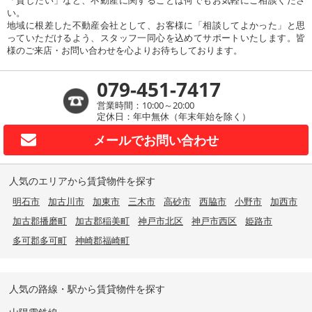
「貸したい」など、不動産に関することは何でもお気軽にご相談くださ
い。
地域に根差した不動産会社として、お客様に「相談してよかった」と思
っていただけるよう、スタッフ一同心を込めてサポートいたします。皆
様のご来店・お問い合わせを心よりお待ちしております。
079-451-7417
営業時間：10:00～20:00
定休日：年中無休（年末年始を除く）
メールで
お問い合わせ
人気のエリアから賃貸物件を探す
明石市
加古川市
加東市
三木市
高砂市
西脇市
小野市
加西市
加古郡播磨町
加古郡稲美町
神戸市北区
神戸市西区
姫路市
多可郡多可町
神崎郡福崎町
人気の路線・駅から賃貸物件を探す