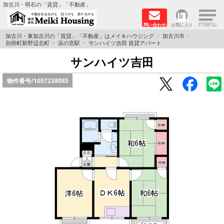
×
加古川・明石の「賃貸」「不動産」
問い合わせ
お気に入り
TOPページ
加古川・東加古川の「賃貸」「不動産」はメイキハウジング
加古川市
別府町新野辺北町
浜の宮駅
サンハイツ吉田 賃貸アパート
☆メイキハウジングオススメ物件特集☆
サンハイツ吉田
物件番号/
1057238085
都市ガス物件
初期費用リーズナブル物件
ファミリー物件
ペットOK物件
保証人不要物件
◆新築物件の新設備で快適♪◆