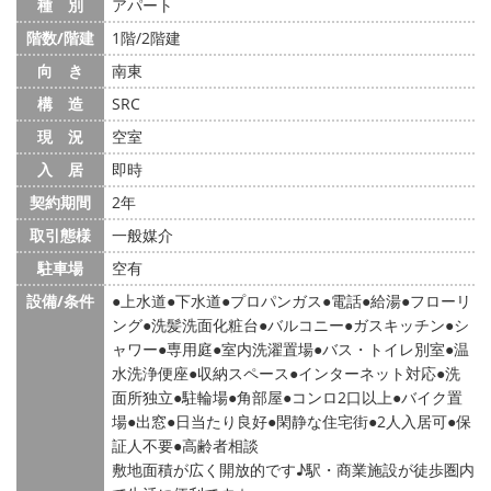
種 別
アパート
階数/階建
1階/2階建
向 き
南東
構 造
SRC
現 況
空室
入 居
即時
契約期間
2年
取引態様
一般媒介
駐車場
空有
設備/条件
上水道
下水道
プロパンガス
電話
給湯
フローリ
ング
洗髪洗面化粧台
バルコニー
ガスキッチン
シ
ャワー
専用庭
室内洗濯置場
バス・トイレ別室
温
水洗浄便座
収納スペース
インターネット対応
洗
面所独立
駐輪場
角部屋
コンロ2口以上
バイク置
場
出窓
日当たり良好
閑静な住宅街
2人入居可
保
証人不要
高齢者相談
敷地面積が広く開放的です♪駅・商業施設が徒歩圏内