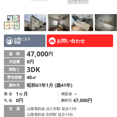
路線·駅から探す
地域から探す
地図から探す
スタッフ紹介
お気に入り
お問い合わせ
登録
Instagram
47,000
円
賃 料
0円
共益費
店舗情報·アクセス
3DK
間取り
会社概要
48㎡
専有面積
昭和61年1月 (築41年)
築年月
メールでお問い合わせ
1ヶ月
－
敷 金
保証金
0円
47,000円
礼 金
解約引
交 通
山陽電鉄線 浜の宮駅 徒歩13分
山陽電鉄線 別府駅 徒歩14分