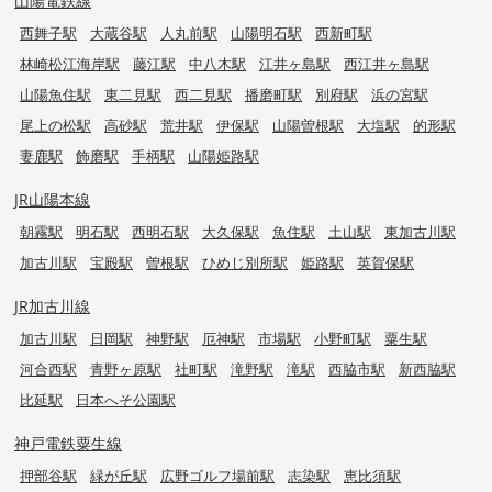
山陽電鉄線
西舞子駅
大蔵谷駅
人丸前駅
山陽明石駅
西新町駅
林崎松江海岸駅
藤江駅
中八木駅
江井ヶ島駅
西江井ヶ島駅
山陽魚住駅
東二見駅
西二見駅
播磨町駅
別府駅
浜の宮駅
尾上の松駅
高砂駅
荒井駅
伊保駅
山陽曽根駅
大塩駅
的形駅
妻鹿駅
飾磨駅
手柄駅
山陽姫路駅
JR山陽本線
朝霧駅
明石駅
西明石駅
大久保駅
魚住駅
土山駅
東加古川駅
加古川駅
宝殿駅
曽根駅
ひめじ別所駅
姫路駅
英賀保駅
JR加古川線
加古川駅
日岡駅
神野駅
厄神駅
市場駅
小野町駅
粟生駅
河合西駅
青野ヶ原駅
社町駅
滝野駅
滝駅
西脇市駅
新西脇駅
比延駅
日本へそ公園駅
神戸電鉄粟生線
押部谷駅
緑が丘駅
広野ゴルフ場前駅
志染駅
恵比須駅