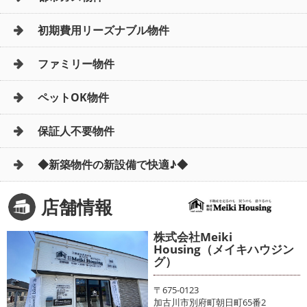
初期費用リーズナブル物件
ファミリー物件
ペットOK物件
保証人不要物件
◆新築物件の新設備で快適♪◆
店舗情報
株式会社Meiki
Housing（メイキハウジン
グ）
〒675-0123
加古川市別府町朝日町65番2