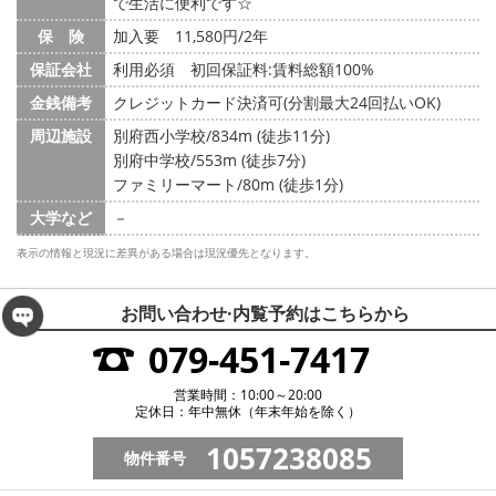
で生活に便利です☆
保 険
加入要 11,580円/2年
保証会社
利用必須 初回保証料:賃料総額100%
金銭備考
クレジットカード決済可(分割最大24回払いOK)
周辺施設
別府西小学校/834m (徒歩11分)
別府中学校/553m (徒歩7分)
ファミリーマート/80m (徒歩1分)
大学など
－
表示の情報と現況に差異がある場合は現況優先となります。
お問い合わせ·内覧予約は
こちらから
079-451-7417
営業時間：10:00～20:00
定休日：年中無休（年末年始を除く）
1057238085
物件番号