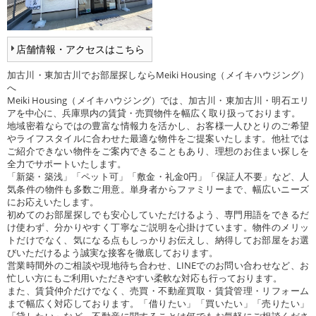
店舗情報・アクセスはこちら
加古川・東加古川でお部屋探しならMeiki Housing（メイキハウジング）
へ
Meiki Housing（メイキハウジング）では、加古川・東加古川・明石エリ
アを中心に、兵庫県内の賃貸・売買物件を幅広く取り扱っております。
地域密着ならではの豊富な情報力を活かし、お客様一人ひとりのご希望
やライフスタイルに合わせた最適な物件をご提案いたします。他社では
ご紹介できない物件をご案内できることもあり、理想のお住まい探しを
全力でサポートいたします。
「新築・築浅」「ペット可」「敷金・礼金0円」「保証人不要」など、人
気条件の物件も多数ご用意。単身者からファミリーまで、幅広いニーズ
にお応えいたします。
初めてのお部屋探しでも安心していただけるよう、専門用語をできるだ
け使わず、分かりやすく丁寧なご説明を心掛けています。物件のメリッ
トだけでなく、気になる点もしっかりお伝えし、納得してお部屋をお選
びいただけるよう誠実な接客を徹底しております。
営業時間外のご相談や現地待ち合わせ、LINEでのお問い合わせなど、お
忙しい方にもご利用いただきやすい柔軟な対応も行っております。
また、賃貸仲介だけでなく、売買・不動産買取・賃貸管理・リフォーム
まで幅広く対応しております。「借りたい」「買いたい」「売りたい」