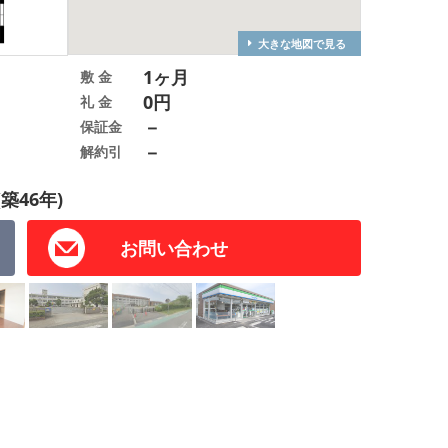
大きな地図で見る
1ヶ月
敷 金
0円
礼 金
－
保証金
－
解約引
(築46年)
お問い合わせ