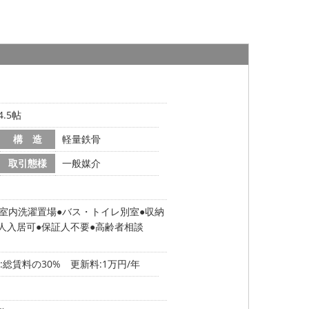
.5帖
構 造
軽量鉄骨
取引態様
一般媒介
室内洗濯置場
バス・トイレ別室
収納
2人入居可
保証人不要
高齢者相談
総賃料の30% 更新料:1万円/年