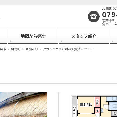
お電話で
079
営業時間：1
定休日：
地図から探す
スタッフ紹介
脇市
野村町
西脇市駅
タウンハウス野村A棟 賃貸アパート