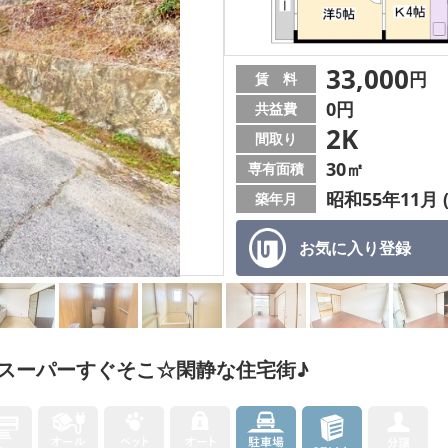
33,000
円
賃 料
0円
共益費
2K
間取り
30㎡
専有面積
昭和55年11月 
築年月
お気に入り
登録
スーパーすぐそこ☆閑静な住宅街♪