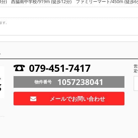
8分)
西脇南中学校/919m (徒歩12分)
ファミリーマート/450m (徒歩6
ます。
ら
079-451-7417
営
定
1057238041
物件番号
メールでお問い合わせ