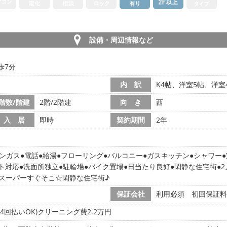
設備・周辺情報など
歩7分
内 訳
K4帖、洋室5帖、洋室4
階数/階建
2階/2階建
向 き
西
入 居
即時
契約期間
2年
ンガス
電話
給湯
フローリング
バルコニー
ガスキッチン
シャワー
ト対応
洗面所独立
駐輪場
バイク置場
日当たり良好
閑静な住宅街
スーパーすぐそこ☆閑静な住宅街♪
保証会社
利用必須 初回保証料:
4回払いOK)クリーニング費2.2万円