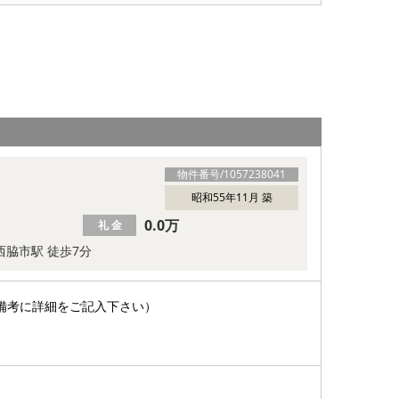
物件番号/
1057238041
昭和55年11月 築
0.0万
礼 金
 西脇市駅 徒歩7分
備考に詳細をご記入下さい）