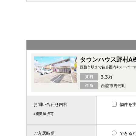
タウンハウス野村A
西脇市駅まで徒歩圏内♪スーパー
3.3万
賃 料
西脇市野村町
住 所
お問い合わせ内容
物件を
※複数選択可
ご入居時期
できる