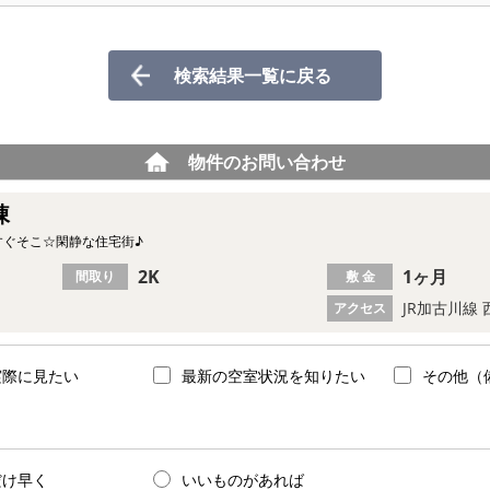
検索結果一覧に戻る
物件のお問い合わせ
棟
すぐそこ☆閑静な住宅街♪
2K
1ヶ月
間取り
敷 金
JR加古川線
アクセス
実際に見たい
最新の空室状況を知りたい
その他（
だけ早く
いいものがあれば