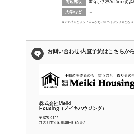
周辺施設
重春小学校/625m (徒歩
大学など
－
表示の情報と現況に差異がある場合は現況優先となり
お問い合わせ·内覧予約は
こちらか
株式会社Meiki
Housing（メイキハウジング）
〒675-0123
加古川市別府町朝日町65番2