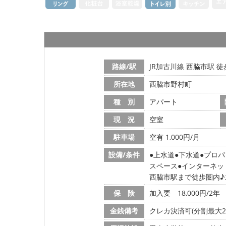
路線/駅
JR加古川線 西脇市駅 徒
所在地
西脇市野村町
種 別
アパート
現 況
空室
駐車場
空有 1,000円/月
設備/条件
上水道
下水道
プロパ
スペース
インターネッ
西脇市駅まで徒歩圏内♪
保 険
加入要 18,000円/2年
金銭備考
クレカ決済可(分割最大2