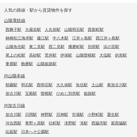
人気の路線・駅から賃貸物件を探す
山陽電鉄線
西舞子駅
大蔵谷駅
人丸前駅
山陽明石駅
西新町駅
林崎松江海岸駅
藤江駅
中八木駅
江井ヶ島駅
西江井ヶ島駅
山陽魚住駅
東二見駅
西二見駅
播磨町駅
別府駅
浜の宮駅
尾上の松駅
高砂駅
荒井駅
伊保駅
山陽曽根駅
大塩駅
的形駅
妻鹿駅
飾磨駅
山陽姫路駅
JR山陽本線
朝霧駅
明石駅
西明石駅
大久保駅
魚住駅
土山駅
東加古川駅
加古川駅
宝殿駅
曽根駅
ひめじ別所駅
姫路駅
JR加古川線
加古川駅
日岡駅
神野駅
厄神駅
市場駅
小野町駅
粟生駅
河合西駅
青野ヶ原駅
社町駅
滝野駅
滝駅
西脇市駅
新西脇駅
比延駅
日本へそ公園駅