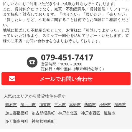
忙しい方にもご利用いただきやすい柔軟な対応も行っております。
また、賃貸仲介だけでなく、売買・不動産買取・賃貸管理・リフォーム
まで幅広く対応しております。「借りたい」「買いたい」「売りたい」
「貸したい」など、不動産に関することは何でもお気軽にご相談くださ
い。
地域に根差した不動産会社として、お客様に「相談してよかった」と思
っていただけるよう、スタッフ一同心を込めてサポートいたします。皆
様のご来店・お問い合わせを心よりお待ちしております。
079-451-7417
営業時間：10:00～20:00
定休日：年中無休（年末年始を除く）
メールで
お問い合わせ
人気のエリアから賃貸物件を探す
明石市
加古川市
加東市
三木市
高砂市
西脇市
小野市
加西市
加古郡播磨町
加古郡稲美町
神戸市北区
神戸市西区
姫路市
多可郡多可町
神崎郡福崎町