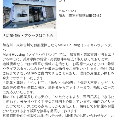
〒675-0123
加古川市別府町朝日町65番2
店舗情報・アクセスはこちら
加古川・東加古川でお部屋探しならMeiki Housing（メイキハウジング）
へ
Meiki Housing（メイキハウジング）では、加古川・東加古川・明石エリ
アを中心に、兵庫県内の賃貸・売買物件を幅広く取り扱っております。
地域密着ならではの豊富な情報力を活かし、お客様一人ひとりのご希望
やライフスタイルに合わせた最適な物件をご提案いたします。他社では
ご紹介できない物件をご案内できることもあり、理想のお住まい探しを
全力でサポートいたします。
「新築・築浅」「ペット可」「敷金・礼金0円」「保証人不要」など、人
気条件の物件も多数ご用意。単身者からファミリーまで、幅広いニーズ
にお応えいたします。
初めてのお部屋探しでも安心していただけるよう、専門用語をできるだ
け使わず、分かりやすく丁寧なご説明を心掛けています。物件のメリッ
トだけでなく、気になる点もしっかりお伝えし、納得してお部屋をお選
びいただけるよう誠実な接客を徹底しております。
営業時間外のご相談や現地待ち合わせ、LINEでのお問い合わせなど、お