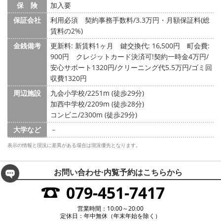
保 険
加入要
保証会社
利用必須 契約事務手数料/3.3万円・月額保証料(総
賃料の2%)
金銭備考
更新料: 新賃料1ヶ月
鍵交換代: 16,500円
町会費:
900円
クレジットカード決済可!契約一時金4万円/
安心サポート1320円/クリーニング代5.5万円/ゴミ回
収費1320円
周辺施設
九会小学校/2251m (徒歩29分)
加西中学校/2209m (徒歩28分)
コンビニ/2300m (徒歩29分)
大学など
－
表示の情報と現況に差異がある場合は現況優先となります。
お問い合わせ·内覧予約は
こちらから
079-451-7417
営業時間：10:00～20:00
定休日：年中無休（年末年始を除く）