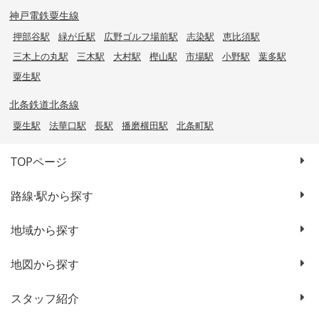
神戸電鉄粟生線
押部谷駅
緑が丘駅
広野ゴルフ場前駅
志染駅
恵比須駅
三木上の丸駅
三木駅
大村駅
樫山駅
市場駅
小野駅
葉多駅
粟生駅
北条鉄道北条線
粟生駅
法華口駅
長駅
播磨横田駅
北条町駅
TOPページ
路線·駅から探す
地域から探す
地図から探す
スタッフ紹介