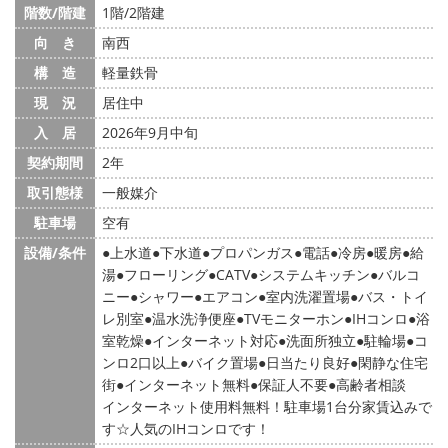
階数/階建
1階/2階建
向 き
南西
構 造
軽量鉄骨
現 況
居住中
入 居
2026年9月中旬
契約期間
2年
取引態様
一般媒介
駐車場
空有
設備/条件
上水道
下水道
プロパンガス
電話
冷房
暖房
給
湯
フローリング
CATV
システムキッチン
バルコ
ニー
シャワー
エアコン
室内洗濯置場
バス・トイ
レ別室
温水洗浄便座
TVモニターホン
IHコンロ
浴
室乾燥
インターネット対応
洗面所独立
駐輪場
コ
ンロ2口以上
バイク置場
日当たり良好
閑静な住宅
街
インターネット無料
保証人不要
高齢者相談
インターネット使用料無料！駐車場1台分家賃込みで
す☆人気のIHコンロです！