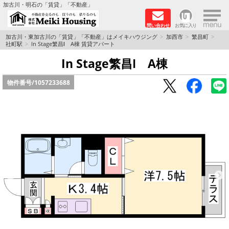
×
加古川・明石の「賃貸」「不動産」
問い合わせ
お気に入り
TOPページ
加古川・東加古川の「賃貸」「不動産」はメイキハウジング
加西市
繁昌町
社町駅
In Stage繁昌Ⅰ A棟 賃貸アパート
☆メイキハウジングオススメ物件特集☆
In Stage繁昌Ⅰ A棟
物件番号/
1057233688
都市ガス物件
初期費用リーズナブル物件
ファミリー物件
ペットOK物件
保証人不要物件
◆新築物件の新設備で快適♪◆