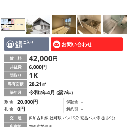
路線·駅から探す
地域から探す
地図から探す
スタッフ紹介
お気に入り
お問い合わせ
登録
Instagram
42,000
円
賃 料
6,000円
共益費
店舗情報·アクセス
1K
間取り
会社概要
28.21㎡
専有面積
令和2年4月 (築7年)
築年月
メールでお問い合わせ
20,000円
－
敷 金
保証金
0円
－
礼 金
解約引
交 通
JR加古川線 社町駅 バス15分 繁昌バス停 徒歩9分
所在地
加西市繁昌町