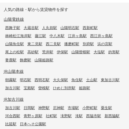
人気の路線・駅から賃貸物件を探す
山陽電鉄線
西舞子駅
大蔵谷駅
人丸前駅
山陽明石駅
西新町駅
林崎松江海岸駅
藤江駅
中八木駅
江井ヶ島駅
西江井ヶ島駅
山陽魚住駅
東二見駅
西二見駅
播磨町駅
別府駅
浜の宮駅
尾上の松駅
高砂駅
荒井駅
伊保駅
山陽曽根駅
大塩駅
的形駅
妻鹿駅
飾磨駅
山陽姫路駅
JR山陽本線
朝霧駅
明石駅
西明石駅
大久保駅
魚住駅
土山駅
東加古川駅
加古川駅
宝殿駅
曽根駅
ひめじ別所駅
姫路駅
JR加古川線
加古川駅
日岡駅
神野駅
厄神駅
市場駅
小野町駅
粟生駅
河合西駅
青野ヶ原駅
社町駅
滝野駅
滝駅
西脇市駅
新西脇駅
比延駅
日本へそ公園駅