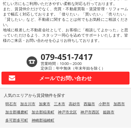
忙しい方にもご利用いただきやすい柔軟な対応も行っております。
また、賃貸仲介だけでなく、売買・不動産買取・賃貸管理・リフォーム
まで幅広く対応しております。「借りたい」「買いたい」「売りたい」
「貸したい」など、不動産に関することは何でもお気軽にご相談くださ
い。
地域に根差した不動産会社として、お客様に「相談してよかった」と思
っていただけるよう、スタッフ一同心を込めてサポートいたします。皆
様のご来店・お問い合わせを心よりお待ちしております。
079-451-7417
営業時間：10:00～20:00
定休日：年中無休（年末年始を除く）
メールで
お問い合わせ
人気のエリアから賃貸物件を探す
明石市
加古川市
加東市
三木市
高砂市
西脇市
小野市
加西市
加古郡播磨町
加古郡稲美町
神戸市北区
神戸市西区
姫路市
多可郡多可町
神崎郡福崎町