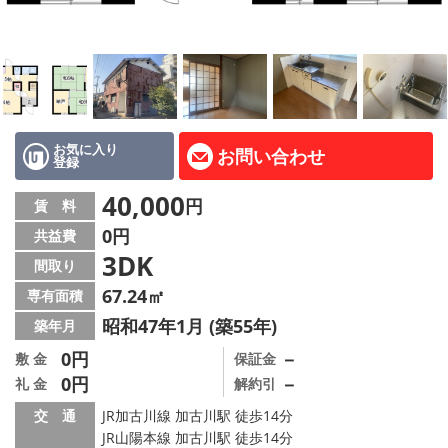
路線·駅から探す
地域から探す
地図から探す
スタッフ紹介
お気に入り
お問い合わせ
登録
Instagram
40,000
円
賃 料
0円
共益費
店舗情報·アクセス
3DK
間取り
会社概要
67.24㎡
専有面積
昭和47年1月 (築55年)
築年月
メールでお問い合わせ
0円
－
敷 金
保証金
0円
－
礼 金
解約引
交 通
JR加古川線 加古川駅 徒歩14分
JR山陽本線 加古川駅 徒歩14分