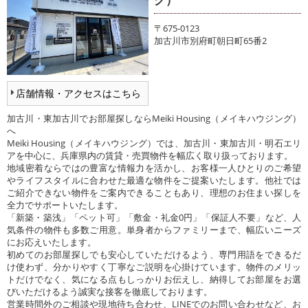
〒675-0123
加古川市別府町朝日町65番2
店舗情報・アクセスはこちら
加古川・東加古川でお部屋探しならMeiki Housing（メイキハウジング）
へ
Meiki Housing（メイキハウジング）では、加古川・東加古川・明石エリ
アを中心に、兵庫県内の賃貸・売買物件を幅広く取り扱っております。
地域密着ならではの豊富な情報力を活かし、お客様一人ひとりのご希望
やライフスタイルに合わせた最適な物件をご提案いたします。他社では
ご紹介できない物件をご案内できることもあり、理想のお住まい探しを
全力でサポートいたします。
「新築・築浅」「ペット可」「敷金・礼金0円」「保証人不要」など、人
気条件の物件も多数ご用意。単身者からファミリーまで、幅広いニーズ
にお応えいたします。
初めてのお部屋探しでも安心していただけるよう、専門用語をできるだ
け使わず、分かりやすく丁寧なご説明を心掛けています。物件のメリッ
トだけでなく、気になる点もしっかりお伝えし、納得してお部屋をお選
びいただけるよう誠実な接客を徹底しております。
営業時間外のご相談や現地待ち合わせ、LINEでのお問い合わせなど、お