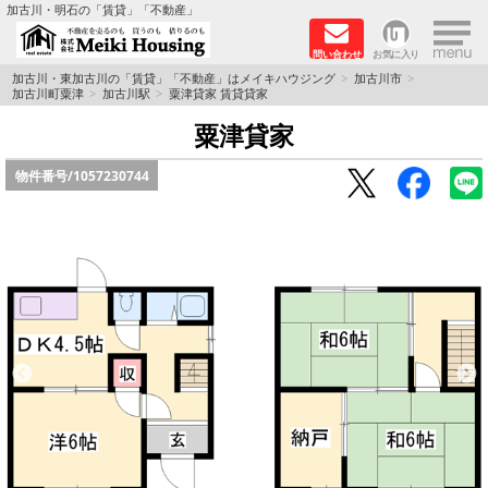
×
加古川・明石の「賃貸」「不動産」
問い合わせ
お気に入り
TOPページ
加古川・東加古川の「賃貸」「不動産」はメイキハウジング
加古川市
加古川町粟津
加古川駅
粟津貸家 賃貸貸家
☆メイキハウジングオススメ物件特集☆
粟津貸家
物件番号/
1057230744
都市ガス物件
初期費用リーズナブル物件
ファミリー物件
ペットOK物件
保証人不要物件
◆新築物件の新設備で快適♪◆