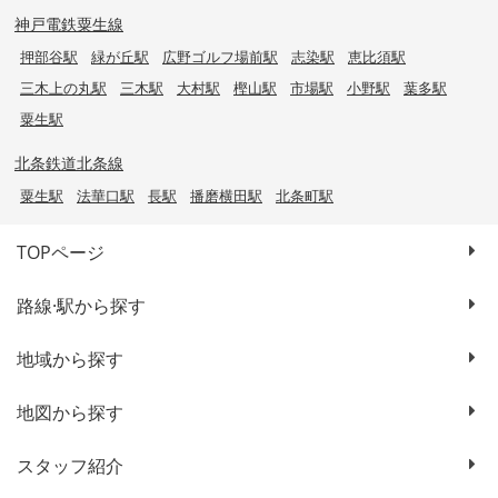
神戸電鉄粟生線
押部谷駅
緑が丘駅
広野ゴルフ場前駅
志染駅
恵比須駅
三木上の丸駅
三木駅
大村駅
樫山駅
市場駅
小野駅
葉多駅
粟生駅
北条鉄道北条線
粟生駅
法華口駅
長駅
播磨横田駅
北条町駅
TOPページ
路線·駅から探す
地域から探す
地図から探す
スタッフ紹介