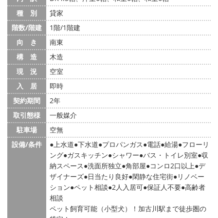
種 別
貸家
階数/階建
1階/1階建
向 き
南東
構 造
木造
現 況
空室
入 居
即時
契約期間
2年
取引態様
一般媒介
駐車場
空無
設備/条件
上水道
下水道
プロパンガス
電話
給湯
フローリ
ング
ガスキッチン
シャワー
バス・トイレ別室
収
納スペース
洗面所独立
角部屋
コンロ2口以上
デ
ザイナーズ
日当たり良好
閑静な住宅街
リノベー
ション
ペット相談
2人入居可
保証人不要
高齢者
相談
ペット飼育可能（小型犬）！加古川駅まで徒歩圏の