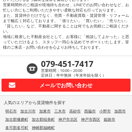
営業時間外のご相談や現地待ち合わせ、LINEでのお問い合わせなど、お
忙しい方にもご利用いただきやすい柔軟な対応も行っております。
また、賃貸仲介だけでなく、売買・不動産買取・賃貸管理・リフォーム
まで幅広く対応しております。「借りたい」「買いたい」「売りたい」
「貸したい」など、不動産に関することは何でもお気軽にご相談くださ
い。
地域に根差した不動産会社として、お客様に「相談してよかった」と思
っていただけるよう、スタッフ一同心を込めてサポートいたします。皆
様のご来店・お問い合わせを心よりお待ちしております。
079-451-7417
営業時間：10:00～20:00
定休日：年中無休（年末年始を除く）
メールで
お問い合わせ
人気のエリアから賃貸物件を探す
明石市
加古川市
加東市
三木市
高砂市
西脇市
小野市
加西市
加古郡播磨町
加古郡稲美町
神戸市北区
神戸市西区
姫路市
多可郡多可町
神崎郡福崎町