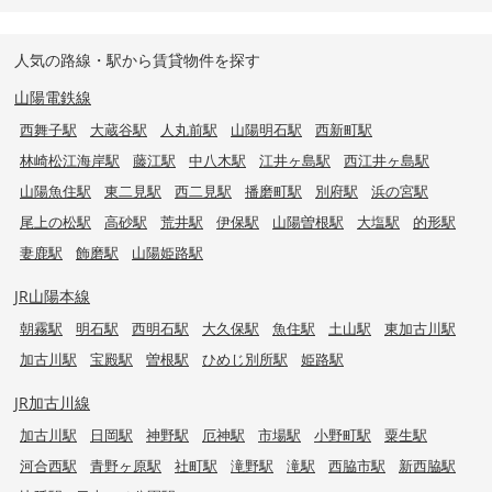
人気の路線・駅から賃貸物件を探す
山陽電鉄線
西舞子駅
大蔵谷駅
人丸前駅
山陽明石駅
西新町駅
林崎松江海岸駅
藤江駅
中八木駅
江井ヶ島駅
西江井ヶ島駅
山陽魚住駅
東二見駅
西二見駅
播磨町駅
別府駅
浜の宮駅
尾上の松駅
高砂駅
荒井駅
伊保駅
山陽曽根駅
大塩駅
的形駅
妻鹿駅
飾磨駅
山陽姫路駅
JR山陽本線
朝霧駅
明石駅
西明石駅
大久保駅
魚住駅
土山駅
東加古川駅
加古川駅
宝殿駅
曽根駅
ひめじ別所駅
姫路駅
JR加古川線
加古川駅
日岡駅
神野駅
厄神駅
市場駅
小野町駅
粟生駅
河合西駅
青野ヶ原駅
社町駅
滝野駅
滝駅
西脇市駅
新西脇駅