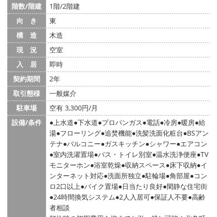
階数/階建
1階/2階建
向 き
東
構 造
木造
現 況
空室
入 居
即時
契約期間
2年
取引態様
一般媒介
駐車場
空有 3,300円/月
設備/条件
上水道
下水道
プロパンガス
電話
冷房
暖房
給
湯
フローリング
追焚機能
洗髪洗面化粧台
BSアン
テナ
バルコニー
ガスキッチン
シャワー
エアコン
室内洗濯置場
バス・トイレ別室
温水洗浄便座
TV
モニターホン
浴室乾燥
収納スペース
床下収納
イ
ンターネット対応
洗面所独立
駐輪場
角部屋
コン
ロ2口以上
バイク置場
日当たり良好
閑静な住宅街
24時間換気システム
2人入居可
保証人不要
高齢
者相談