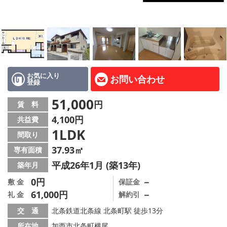
路線·駅から探す
地域から探す
地図から探す
スタッフ紹介
お気に入り
お問い合わせ
登録
Instagram
51,000
円
賃 料
4,100円
共益費
店舗情報·アクセス
1LDK
間取り
会社概要
37.93㎡
専有面積
平成26年1月 (築13年)
築年月
メールでお問い合わせ
0円
－
敷 金
保証金
61,000円
－
礼 金
解約引
交 通
北条鉄道北条線 北条町駅 徒歩13分
所在地
加西市北条町横尾