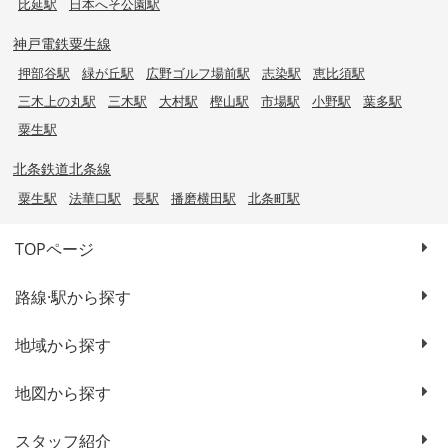
比延駅
日本へそ公園駅
神戸電鉄粟生線
押部谷駅
緑が丘駅
広野ゴルフ場前駅
志染駅
恵比須駅
三木上の丸駅
三木駅
大村駅
樫山駅
市場駅
小野駅
葉多駅
粟生駅
北条鉄道北条線
粟生駅
法華口駅
長駅
播磨横田駅
北条町駅
TOPページ
路線·駅から探す
地域から探す
地図から探す
スタッフ紹介