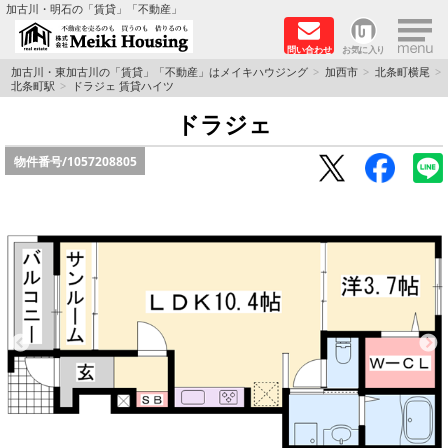
×
加古川・明石の「賃貸」「不動産」
問い合わせ
お気に入り
TOPページ
加古川・東加古川の「賃貸」「不動産」はメイキハウジング
加西市
北条町横尾
北条町駅
ドラジェ 賃貸ハイツ
☆メイキハウジングオススメ物件特集☆
ドラジェ
物件番号/
1057208805
都市ガス物件
初期費用リーズナブル物件
ファミリー物件
ペットOK物件
保証人不要物件
◆新築物件の新設備で快適♪◆