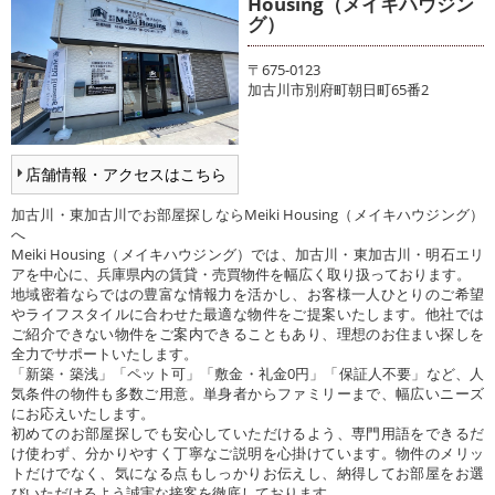
Housing（メイキハウジン
グ）
〒675-0123
加古川市別府町朝日町65番2
店舗情報・アクセスはこちら
加古川・東加古川でお部屋探しならMeiki Housing（メイキハウジング）
へ
Meiki Housing（メイキハウジング）では、加古川・東加古川・明石エリ
アを中心に、兵庫県内の賃貸・売買物件を幅広く取り扱っております。
地域密着ならではの豊富な情報力を活かし、お客様一人ひとりのご希望
やライフスタイルに合わせた最適な物件をご提案いたします。他社では
ご紹介できない物件をご案内できることもあり、理想のお住まい探しを
全力でサポートいたします。
「新築・築浅」「ペット可」「敷金・礼金0円」「保証人不要」など、人
気条件の物件も多数ご用意。単身者からファミリーまで、幅広いニーズ
にお応えいたします。
初めてのお部屋探しでも安心していただけるよう、専門用語をできるだ
け使わず、分かりやすく丁寧なご説明を心掛けています。物件のメリッ
トだけでなく、気になる点もしっかりお伝えし、納得してお部屋をお選
びいただけるよう誠実な接客を徹底しております。