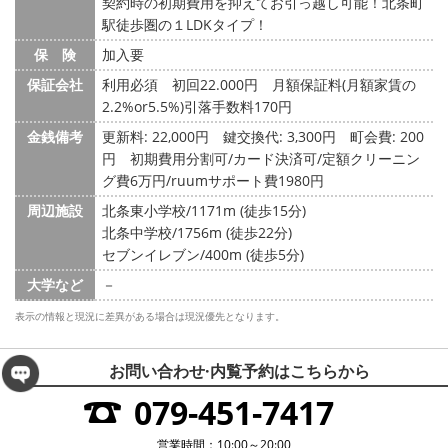
契約時の初期費用を抑えてお引っ越し可能！北条町
駅徒歩圏の１LDKタイプ！
保 険
加入要
保証会社
利用必須 初回22.000円 月額保証料(月額家賃の
2.2%or5.5%)引落手数料170円
金銭備考
更新料: 22,000円
鍵交換代: 3,300円
町会費: 200
円
初期費用分割可/カード決済可/定額クリーニン
グ費6万円/ruumサポート費1980円
周辺施設
北条東小学校/1171m (徒歩15分)
北条中学校/1756m (徒歩22分)
セブンイレブン/400m (徒歩5分)
大学など
－
表示の情報と現況に差異がある場合は現況優先となります。
お問い合わせ·内覧予約は
こちらから
079-451-7417
営業時間：10:00～20:00