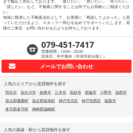
まで幅広く対応しております。「借りたい」「買いたい」「売りたい」
「貸したい」など、不動産に関することは何でもお気軽にご相談くださ
い。
地域に根差した不動産会社として、お客様に「相談してよかった」と思
っていただけるよう、スタッフ一同心を込めてサポートいたします。皆
様のご来店・お問い合わせを心よりお待ちしております。
079-451-7417
営業時間：10:00～20:00
定休日：年中無休（年末年始を除く）
メールで
お問い合わせ
人気のエリアから賃貸物件を探す
明石市
加古川市
加東市
三木市
高砂市
西脇市
小野市
加西市
加古郡播磨町
加古郡稲美町
神戸市北区
神戸市西区
姫路市
多可郡多可町
神崎郡福崎町
人気の路線・駅から賃貸物件を探す