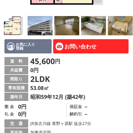
路線·駅から探す
地域から探す
地図から探す
スタッフ紹介
お気に入り
お問い合わせ
登録
Instagram
45,600
円
賃 料
0円
共益費
店舗情報·アクセス
2LDK
間取り
会社概要
53.08㎡
専有面積
昭和59年12月 (築42年)
築年月
メールでお問い合わせ
0円
－
敷 金
保証金
0円
－
礼 金
解約引
交 通
JR加古川線 青野ヶ原駅 徒歩27分
所在地
加東市沢部