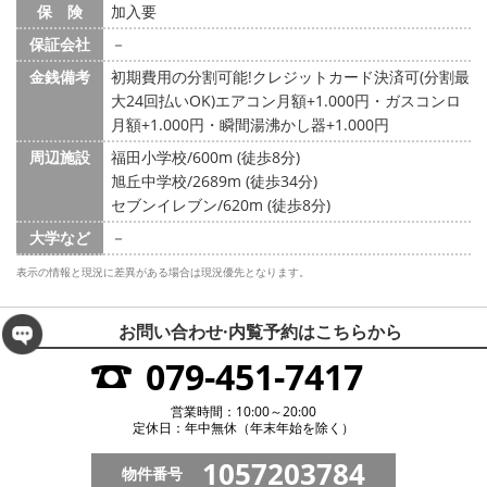
保 険
加入要
保証会社
－
金銭備考
初期費用の分割可能!クレジットカード決済可(分割最
大24回払いOK)エアコン月額+1.000円・ガスコンロ
月額+1.000円・瞬間湯沸かし器+1.000円
周辺施設
福田小学校/600m (徒歩8分)
旭丘中学校/2689m (徒歩34分)
セブンイレブン/620m (徒歩8分)
大学など
－
表示の情報と現況に差異がある場合は現況優先となります。
お問い合わせ·内覧予約は
こちらから
079-451-7417
営業時間：10:00～20:00
定休日：年中無休（年末年始を除く）
1057203784
物件番号