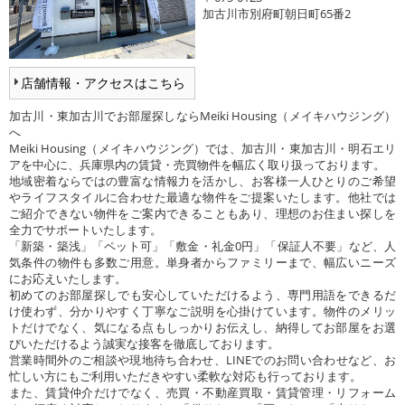
加古川市別府町朝日町65番2
店舗情報・アクセスはこちら
加古川・東加古川でお部屋探しならMeiki Housing（メイキハウジング）
へ
Meiki Housing（メイキハウジング）では、加古川・東加古川・明石エリ
アを中心に、兵庫県内の賃貸・売買物件を幅広く取り扱っております。
地域密着ならではの豊富な情報力を活かし、お客様一人ひとりのご希望
やライフスタイルに合わせた最適な物件をご提案いたします。他社では
ご紹介できない物件をご案内できることもあり、理想のお住まい探しを
全力でサポートいたします。
「新築・築浅」「ペット可」「敷金・礼金0円」「保証人不要」など、人
気条件の物件も多数ご用意。単身者からファミリーまで、幅広いニーズ
にお応えいたします。
初めてのお部屋探しでも安心していただけるよう、専門用語をできるだ
け使わず、分かりやすく丁寧なご説明を心掛けています。物件のメリッ
トだけでなく、気になる点もしっかりお伝えし、納得してお部屋をお選
びいただけるよう誠実な接客を徹底しております。
営業時間外のご相談や現地待ち合わせ、LINEでのお問い合わせなど、お
忙しい方にもご利用いただきやすい柔軟な対応も行っております。
また、賃貸仲介だけでなく、売買・不動産買取・賃貸管理・リフォーム