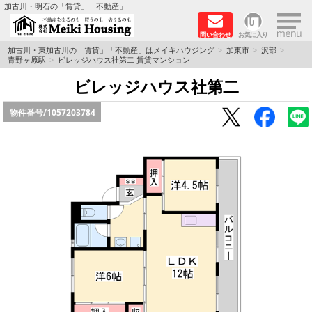
×
加古川・明石の「賃貸」「不動産」
問い合わせ
お気に入り
TOPページ
加古川・東加古川の「賃貸」「不動産」はメイキハウジング
加東市
沢部
青野ヶ原駅
ビレッジハウス社第二 賃貸マンション
☆メイキハウジングオススメ物件特集☆
ビレッジハウス社第二
物件番号/
1057203784
都市ガス物件
初期費用リーズナブル物件
ファミリー物件
ペットOK物件
保証人不要物件
◆新築物件の新設備で快適♪◆