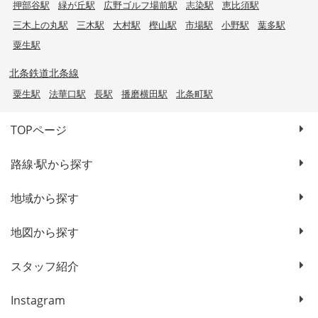
押部谷駅
緑が丘駅
広野ゴルフ場前駅
志染駅
恵比須駅
三木上の丸駅
三木駅
大村駅
樫山駅
市場駅
小野駅
葉多駅
粟生駅
北条鉄道北条線
粟生駅
法華口駅
長駅
播磨横田駅
北条町駅
TOPページ
路線·駅から探す
地域から探す
地図から探す
スタッフ紹介
Instagram