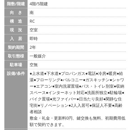
階数/階建
4階/5階建
向 き
南
構 造
RC
現 況
空室
入 居
即時
契約期間
2年
取引態様
一般媒介
駐車場
空無
設備/条件
上水道
下水道
プロパンガス
電話
冷房
暖房
給
湯
フローリング
バルコニー
ガスキッチン
シャワ
ー
エアコン
室内洗濯置場
バス・トイレ別室
収納
スペース
インターネット対応
洗面所独立
駐輪場
バイク置場
光ファイバー
日当たり良好
閑静な住
宅街
リノベーション
2人入居可
保証人不要
高齢
者相談
敷金・礼金・更新料0円、鍵交換も無料、初期費用低
額で契約できます。