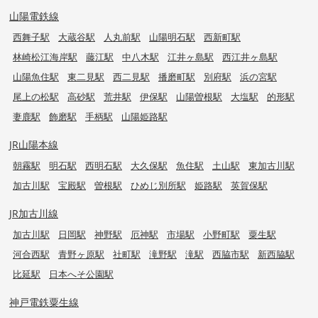
山陽電鉄線
西舞子駅
大蔵谷駅
人丸前駅
山陽明石駅
西新町駅
林崎松江海岸駅
藤江駅
中八木駅
江井ヶ島駅
西江井ヶ島駅
山陽魚住駅
東二見駅
西二見駅
播磨町駅
別府駅
浜の宮駅
尾上の松駅
高砂駅
荒井駅
伊保駅
山陽曽根駅
大塩駅
的形駅
妻鹿駅
飾磨駅
手柄駅
山陽姫路駅
JR山陽本線
朝霧駅
明石駅
西明石駅
大久保駅
魚住駅
土山駅
東加古川駅
加古川駅
宝殿駅
曽根駅
ひめじ別所駅
姫路駅
英賀保駅
JR加古川線
加古川駅
日岡駅
神野駅
厄神駅
市場駅
小野町駅
粟生駅
河合西駅
青野ヶ原駅
社町駅
滝野駅
滝駅
西脇市駅
新西脇駅
比延駅
日本へそ公園駅
神戸電鉄粟生線