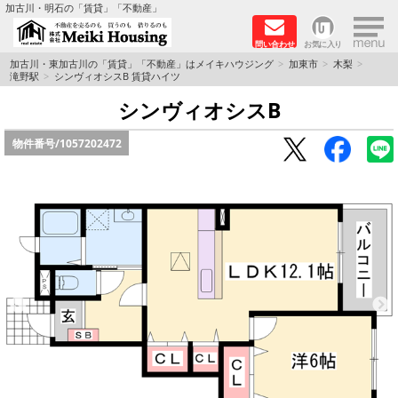
×
加古川・明石の「賃貸」「不動産」
問い合わせ
お気に入り
TOPページ
加古川・東加古川の「賃貸」「不動産」はメイキハウジング
加東市
木梨
滝野駅
シンヴィオシスB 賃貸ハイツ
☆メイキハウジングオススメ物件特集☆
シンヴィオシスB
物件番号/
1057202472
都市ガス物件
初期費用リーズナブル物件
ファミリー物件
ペットOK物件
保証人不要物件
◆新築物件の新設備で快適♪◆