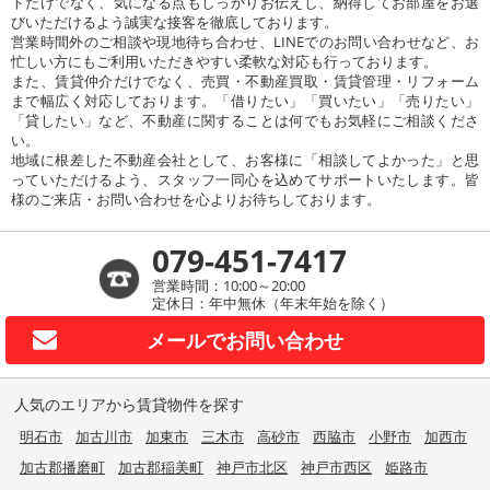
トだけでなく、気になる点もしっかりお伝えし、納得してお部屋をお選
びいただけるよう誠実な接客を徹底しております。
営業時間外のご相談や現地待ち合わせ、LINEでのお問い合わせなど、お
忙しい方にもご利用いただきやすい柔軟な対応も行っております。
また、賃貸仲介だけでなく、売買・不動産買取・賃貸管理・リフォーム
まで幅広く対応しております。「借りたい」「買いたい」「売りたい」
「貸したい」など、不動産に関することは何でもお気軽にご相談くださ
い。
地域に根差した不動産会社として、お客様に「相談してよかった」と思
っていただけるよう、スタッフ一同心を込めてサポートいたします。皆
様のご来店・お問い合わせを心よりお待ちしております。
079-451-7417
営業時間：10:00～20:00
定休日：年中無休（年末年始を除く）
メールで
お問い合わせ
人気のエリアから賃貸物件を探す
明石市
加古川市
加東市
三木市
高砂市
西脇市
小野市
加西市
加古郡播磨町
加古郡稲美町
神戸市北区
神戸市西区
姫路市