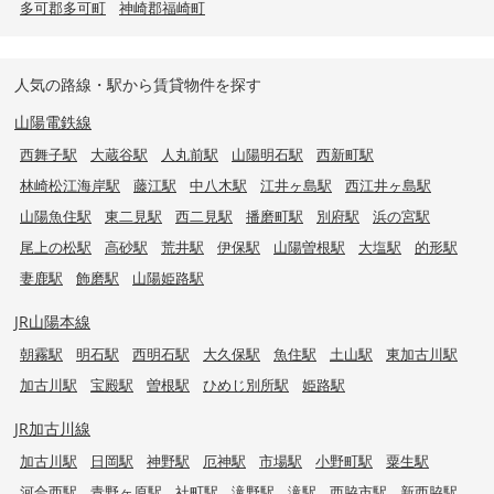
多可郡多可町
神崎郡福崎町
人気の路線・駅から賃貸物件を探す
山陽電鉄線
西舞子駅
大蔵谷駅
人丸前駅
山陽明石駅
西新町駅
林崎松江海岸駅
藤江駅
中八木駅
江井ヶ島駅
西江井ヶ島駅
山陽魚住駅
東二見駅
西二見駅
播磨町駅
別府駅
浜の宮駅
尾上の松駅
高砂駅
荒井駅
伊保駅
山陽曽根駅
大塩駅
的形駅
妻鹿駅
飾磨駅
山陽姫路駅
JR山陽本線
朝霧駅
明石駅
西明石駅
大久保駅
魚住駅
土山駅
東加古川駅
加古川駅
宝殿駅
曽根駅
ひめじ別所駅
姫路駅
JR加古川線
加古川駅
日岡駅
神野駅
厄神駅
市場駅
小野町駅
粟生駅
河合西駅
青野ヶ原駅
社町駅
滝野駅
滝駅
西脇市駅
新西脇駅