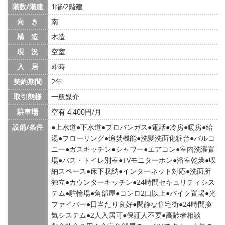
階数/階建
1階/2階建
向 き
南
構 造
木造
現 況
空室
入 居
即時
契約期間
2年
取引態様
一般媒介
駐車場
空有 4,400円/月
設備/条件
上水道
下水道
プロパンガス
電話
冷房
暖房
給
湯
フローリング
追焚機能
洗髪洗面化粧台
バルコ
ニー
ガスキッチン
シャワー
エアコン
室内洗濯置
場
バス・トイレ別室
TVモニターホン
浴室乾燥
収
納スペース
床下収納
インターネット対応
洗面所
独立
カウンターキッチン
24時間セキュリティシス
テム
駐輪場
角部屋
コンロ2口以上
バイク置場
光
ファイバー
日当たり良好
閑静な住宅街
24時間換
気システム
2人入居可
保証人不要
高齢者相談