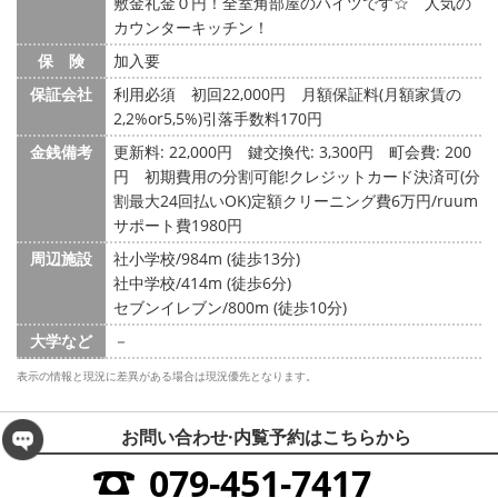
敷金礼金０円！全室角部屋のハイツです☆ 人気の
カウンターキッチン！
保 険
加入要
保証会社
利用必須 初回22,000円 月額保証料(月額家賃の
2,2%or5,5%)引落手数料170円
金銭備考
更新料: 22,000円
鍵交換代: 3,300円
町会費: 200
円
初期費用の分割可能!クレジットカード決済可(分
割最大24回払いOK)定額クリーニング費6万円/ruum
サポート費1980円
周辺施設
社小学校/984m (徒歩13分)
社中学校/414m (徒歩6分)
セブンイレブン/800m (徒歩10分)
大学など
－
表示の情報と現況に差異がある場合は現況優先となります。
お問い合わせ·内覧予約は
こちらから
079-451-7417