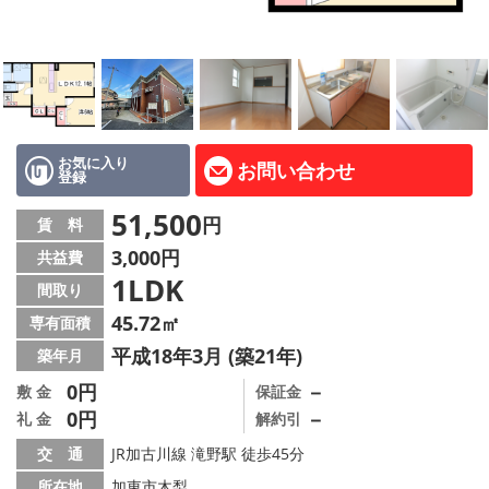
路線·駅から探す
地域から探す
地図から探す
スタッフ紹介
お気に入り
お問い合わせ
登録
Instagram
51,500
円
賃 料
3,000円
共益費
店舗情報·アクセス
1LDK
間取り
会社概要
45.72㎡
専有面積
平成18年3月 (築21年)
築年月
メールでお問い合わせ
0円
－
敷 金
保証金
0円
－
礼 金
解約引
交 通
JR加古川線 滝野駅 徒歩45分
所在地
加東市木梨