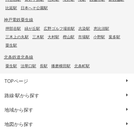
比延駅
日本へそ公園駅
神戸電鉄粟生線
押部谷駅
緑が丘駅
広野ゴルフ場前駅
志染駅
恵比須駅
三木上の丸駅
三木駅
大村駅
樫山駅
市場駅
小野駅
葉多駅
粟生駅
北条鉄道北条線
粟生駅
法華口駅
長駅
播磨横田駅
北条町駅
TOPページ
路線·駅から探す
地域から探す
地図から探す