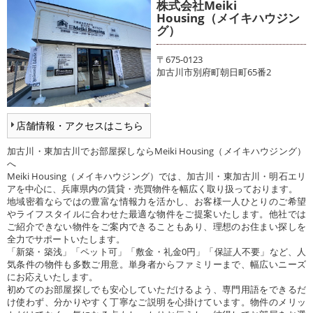
株式会社Meiki
Housing（メイキハウジン
グ）
〒675-0123
加古川市別府町朝日町65番2
店舗情報・アクセスはこちら
加古川・東加古川でお部屋探しならMeiki Housing（メイキハウジング）
へ
Meiki Housing（メイキハウジング）では、加古川・東加古川・明石エリ
アを中心に、兵庫県内の賃貸・売買物件を幅広く取り扱っております。
地域密着ならではの豊富な情報力を活かし、お客様一人ひとりのご希望
やライフスタイルに合わせた最適な物件をご提案いたします。他社では
ご紹介できない物件をご案内できることもあり、理想のお住まい探しを
全力でサポートいたします。
「新築・築浅」「ペット可」「敷金・礼金0円」「保証人不要」など、人
気条件の物件も多数ご用意。単身者からファミリーまで、幅広いニーズ
にお応えいたします。
初めてのお部屋探しでも安心していただけるよう、専門用語をできるだ
け使わず、分かりやすく丁寧なご説明を心掛けています。物件のメリッ