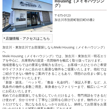
Housing（メイキハウジン
グ）
〒675-0123
加古川市別府町朝日町65番2
店舗情報・アクセスはこちら
加古川・東加古川でお部屋探しならMeiki Housing（メイキハウジング）
へ
Meiki Housing（メイキハウジング）では、加古川・東加古川・明石エリ
アを中心に、兵庫県内の賃貸・売買物件を幅広く取り扱っております。
地域密着ならではの豊富な情報力を活かし、お客様一人ひとりのご希望
やライフスタイルに合わせた最適な物件をご提案いたします。他社では
ご紹介できない物件をご案内できることもあり、理想のお住まい探しを
全力でサポートいたします。
「新築・築浅」「ペット可」「敷金・礼金0円」「保証人不要」など、人
気条件の物件も多数ご用意。単身者からファミリーまで、幅広いニーズ
にお応えいたします。
初めてのお部屋探しでも安心していただけるよう、専門用語をできるだ
け使わず、分かりやすく丁寧なご説明を心掛けています。物件のメリッ
トだけでなく、気になる点もしっかりお伝えし、納得してお部屋をお選
びいただけるよう誠実な接客を徹底しております。