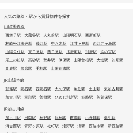
人気の路線・駅から賃貸物件を探す
山陽電鉄線
西舞子駅
大蔵谷駅
人丸前駅
山陽明石駅
西新町駅
林崎松江海岸駅
藤江駅
中八木駅
江井ヶ島駅
西江井ヶ島駅
山陽魚住駅
東二見駅
西二見駅
播磨町駅
別府駅
浜の宮駅
尾上の松駅
高砂駅
荒井駅
伊保駅
山陽曽根駅
大塩駅
的形駅
妻鹿駅
飾磨駅
手柄駅
山陽姫路駅
JR山陽本線
朝霧駅
明石駅
西明石駅
大久保駅
魚住駅
土山駅
東加古川駅
加古川駅
宝殿駅
曽根駅
ひめじ別所駅
姫路駅
英賀保駅
JR加古川線
加古川駅
日岡駅
神野駅
厄神駅
市場駅
小野町駅
粟生駅
河合西駅
青野ヶ原駅
社町駅
滝野駅
滝駅
西脇市駅
新西脇駅