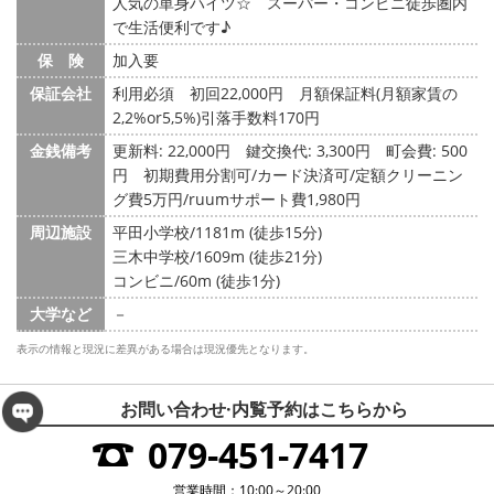
人気の単身ハイツ☆ スーパー・コンビニ徒歩圏内
で生活便利です♪
保 険
加入要
保証会社
利用必須 初回22,000円 月額保証料(月額家賃の
2,2%or5,5%)引落手数料170円
金銭備考
更新料: 22,000円
鍵交換代: 3,300円
町会費: 500
円
初期費用分割可/カード決済可/定額クリーニン
グ費5万円/ruumサポート費1,980円
周辺施設
平田小学校/1181m (徒歩15分)
三木中学校/1609m (徒歩21分)
コンビニ/60m (徒歩1分)
大学など
－
表示の情報と現況に差異がある場合は現況優先となります。
お問い合わせ·内覧予約は
こちらから
079-451-7417
営業時間：10:00～20:00