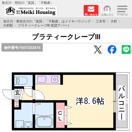
×
加古川・明石の「賃貸」「不動産」
問い合わせ
お気に入り
TOPページ
加古川・東加古川の「賃貸」「不動産」はメイキハウジング
三木市
大村
大村駅
プラティークレーブⅢ 賃貸アパート
☆メイキハウジングオススメ物件特集☆
プラティークレーブⅢ
物件番号/
1057202074
都市ガス物件
初期費用リーズナブル物件
ファミリー物件
ペットOK物件
保証人不要物件
◆新築物件の新設備で快適♪◆