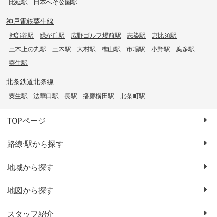
比延駅
日本へそ公園駅
神戸電鉄粟生線
押部谷駅
緑が丘駅
広野ゴルフ場前駅
志染駅
恵比須駅
三木上の丸駅
三木駅
大村駅
樫山駅
市場駅
小野駅
葉多駅
粟生駅
北条鉄道北条線
粟生駅
法華口駅
長駅
播磨横田駅
北条町駅
TOPページ
路線·駅から探す
地域から探す
地図から探す
スタッフ紹介