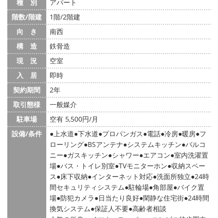
種 別
アパート
階数/階建
1階/2階建
向 き
南西
構 造
鉄骨造
現 況
空室
入 居
即時
契約期間
2年
取引態様
一般媒介
駐車場
空有 5,500円/月
設備/条件
上水道
下水道
プロパンガス
電話
冷房
暖房
フ
ローリング
BSアンテナ
システムキッチン
バルコ
ニー
ガスキッチン
シャワー
エアコン
室内洗濯置
場
バス・トイレ別室
TVモニターホン
収納スペー
ス
床下収納
インターネット対応
洗面所独立
24時
間セキュリティシステム
駐輪場
角部屋
バイク置
場
防犯カメラ
日当たり良好
閑静な住宅街
24時間
換気システム
保証人不要
高齢者相談