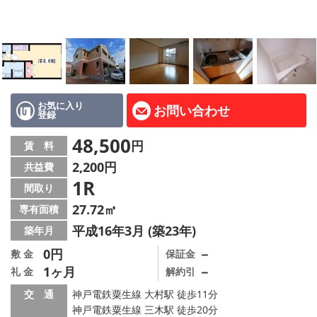
路線·駅から探す
地域から探す
地図から探す
スタッフ紹介
お気に入り
お問い合わせ
登録
Instagram
48,500
円
賃 料
2,200円
共益費
店舗情報·アクセス
1R
間取り
会社概要
27.72㎡
専有面積
平成16年3月 (築23年)
築年月
メールでお問い合わせ
0円
－
敷 金
保証金
1ヶ月
－
礼 金
解約引
交 通
神戸電鉄粟生線 大村駅 徒歩11分
神戸電鉄粟生線 三木駅 徒歩20分