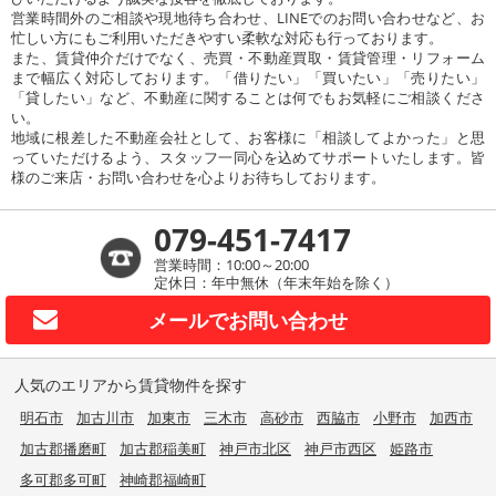
営業時間外のご相談や現地待ち合わせ、LINEでのお問い合わせなど、お
忙しい方にもご利用いただきやすい柔軟な対応も行っております。
また、賃貸仲介だけでなく、売買・不動産買取・賃貸管理・リフォーム
まで幅広く対応しております。「借りたい」「買いたい」「売りたい」
「貸したい」など、不動産に関することは何でもお気軽にご相談くださ
い。
地域に根差した不動産会社として、お客様に「相談してよかった」と思
っていただけるよう、スタッフ一同心を込めてサポートいたします。皆
様のご来店・お問い合わせを心よりお待ちしております。
079-451-7417
営業時間：10:00～20:00
定休日：年中無休（年末年始を除く）
メールで
お問い合わせ
人気のエリアから賃貸物件を探す
明石市
加古川市
加東市
三木市
高砂市
西脇市
小野市
加西市
加古郡播磨町
加古郡稲美町
神戸市北区
神戸市西区
姫路市
多可郡多可町
神崎郡福崎町