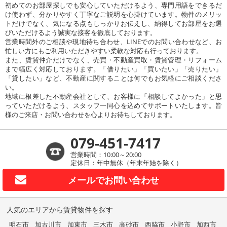
初めてのお部屋探しでも安心していただけるよう、専門用語をできるだ
け使わず、分かりやすく丁寧なご説明を心掛けています。物件のメリッ
トだけでなく、気になる点もしっかりお伝えし、納得してお部屋をお選
びいただけるよう誠実な接客を徹底しております。
営業時間外のご相談や現地待ち合わせ、LINEでのお問い合わせなど、お
忙しい方にもご利用いただきやすい柔軟な対応も行っております。
また、賃貸仲介だけでなく、売買・不動産買取・賃貸管理・リフォーム
まで幅広く対応しております。「借りたい」「買いたい」「売りたい」
「貸したい」など、不動産に関することは何でもお気軽にご相談くださ
い。
地域に根差した不動産会社として、お客様に「相談してよかった」と思
っていただけるよう、スタッフ一同心を込めてサポートいたします。皆
様のご来店・お問い合わせを心よりお待ちしております。
079-451-7417
営業時間：10:00～20:00
定休日：年中無休（年末年始を除く）
メールで
お問い合わせ
人気のエリアから賃貸物件を探す
明石市
加古川市
加東市
三木市
高砂市
西脇市
小野市
加西市