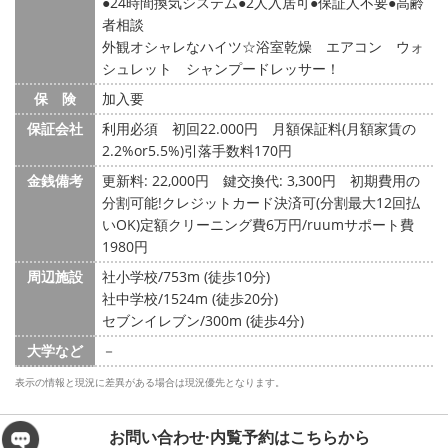
24時間換気システム
2人入居可
保証人不要
高齢
者相談
外観オシャレなハイツ☆浴室乾燥 エアコン ウォ
シュレット シャンプードレッサー！
保 険
加入要
保証会社
利用必須 初回22.000円 月額保証料(月額家賃の
2.2%or5.5%)引落手数料170円
金銭備考
更新料: 22,000円
鍵交換代: 3,300円
初期費用の
分割可能!クレジットカード決済可(分割最大12回払
いOK)定額クリーニング費6万円/ruumサポート費
1980円
周辺施設
社小学校/753m (徒歩10分)
社中学校/1524m (徒歩20分)
セブンイレブン/300m (徒歩4分)
大学など
－
表示の情報と現況に差異がある場合は現況優先となります。
お問い合わせ·内覧予約は
こちらから