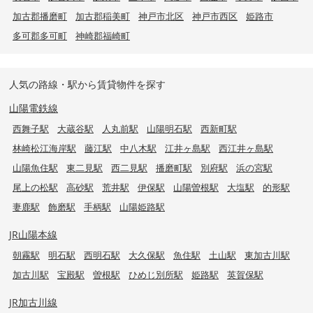
加古郡播磨町
加古郡稲美町
神戸市北区
神戸市西区
姫路市
多可郡多可町
神崎郡福崎町
人気の路線・駅から賃貸物件を探す
山陽電鉄線
西舞子駅
大蔵谷駅
人丸前駅
山陽明石駅
西新町駅
林崎松江海岸駅
藤江駅
中八木駅
江井ヶ島駅
西江井ヶ島駅
山陽魚住駅
東二見駅
西二見駅
播磨町駅
別府駅
浜の宮駅
尾上の松駅
高砂駅
荒井駅
伊保駅
山陽曽根駅
大塩駅
的形駅
妻鹿駅
飾磨駅
手柄駅
山陽姫路駅
JR山陽本線
朝霧駅
明石駅
西明石駅
大久保駅
魚住駅
土山駅
東加古川駅
加古川駅
宝殿駅
曽根駅
ひめじ別所駅
姫路駅
英賀保駅
JR加古川線