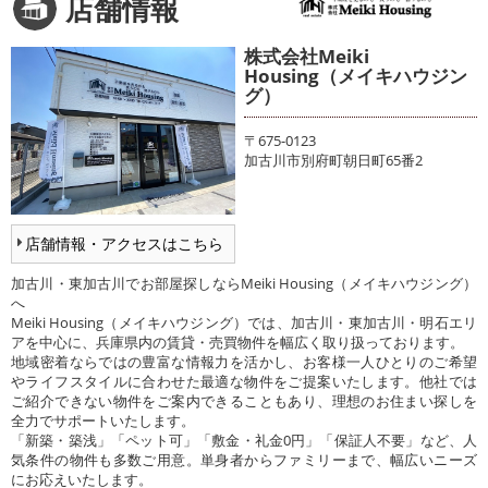
店舗情報
株式会社Meiki
Housing（メイキハウジン
グ）
〒675-0123
加古川市別府町朝日町65番2
店舗情報・アクセスはこちら
加古川・東加古川でお部屋探しならMeiki Housing（メイキハウジング）
へ
Meiki Housing（メイキハウジング）では、加古川・東加古川・明石エリ
アを中心に、兵庫県内の賃貸・売買物件を幅広く取り扱っております。
地域密着ならではの豊富な情報力を活かし、お客様一人ひとりのご希望
やライフスタイルに合わせた最適な物件をご提案いたします。他社では
ご紹介できない物件をご案内できることもあり、理想のお住まい探しを
全力でサポートいたします。
「新築・築浅」「ペット可」「敷金・礼金0円」「保証人不要」など、人
気条件の物件も多数ご用意。単身者からファミリーまで、幅広いニーズ
にお応えいたします。