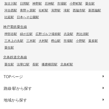
加古川駅
日岡駅
神野駅
厄神駅
市場駅
小野町駅
粟生駅
河合西駅
青野ヶ原駅
社町駅
滝野駅
滝駅
西脇市駅
新西脇駅
比延駅
日本へそ公園駅
神戸電鉄粟生線
押部谷駅
緑が丘駅
広野ゴルフ場前駅
志染駅
恵比須駅
三木上の丸駅
三木駅
大村駅
樫山駅
市場駅
小野駅
葉多駅
粟生駅
北条鉄道北条線
粟生駅
法華口駅
長駅
播磨横田駅
北条町駅
TOPページ
路線·駅から探す
地域から探す