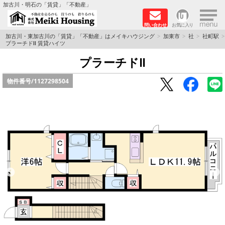
×
加古川・明石の「賃貸」「不動産」
問い合わせ
お気に入り
TOPページ
加古川・東加古川の「賃貸」「不動産」はメイキハウジング
加東市
社
社町駅
プラーチドⅡ 賃貸ハイツ
☆メイキハウジングオススメ物件特集☆
プラーチドⅡ
物件番号/
1127298504
都市ガス物件
初期費用リーズナブル物件
ファミリー物件
ペットOK物件
保証人不要物件
◆新築物件の新設備で快適♪◆