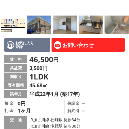
路線·駅から探す
地域から探す
地図から探す
スタッフ紹介
お気に入り
お問い合わせ
登録
Instagram
46,500
円
賃 料
3,500円
共益費
店舗情報·アクセス
1LDK
間取り
会社概要
45.68㎡
専有面積
平成22年1月 (築17年)
築年月
メールでお問い合わせ
0円
－
敷 金
保証金
1ヶ月
－
礼 金
解約引
交 通
JR加古川線 社町駅 徒歩34分
JR加古川線 滝野駅 徒歩38分