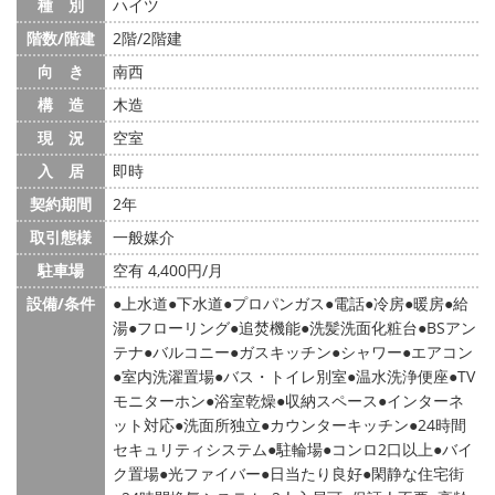
種 別
ハイツ
階数/階建
2階/2階建
向 き
南西
構 造
木造
現 況
空室
入 居
即時
契約期間
2年
取引態様
一般媒介
駐車場
空有 4,400円/月
設備/条件
上水道
下水道
プロパンガス
電話
冷房
暖房
給
湯
フローリング
追焚機能
洗髪洗面化粧台
BSアン
テナ
バルコニー
ガスキッチン
シャワー
エアコン
室内洗濯置場
バス・トイレ別室
温水洗浄便座
TV
モニターホン
浴室乾燥
収納スペース
インターネ
ット対応
洗面所独立
カウンターキッチン
24時間
セキュリティシステム
駐輪場
コンロ2口以上
バイ
ク置場
光ファイバー
日当たり良好
閑静な住宅街