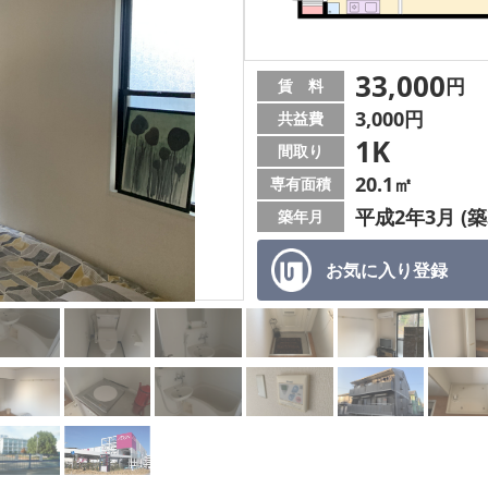
33,000
円
賃 料
3,000円
共益費
1K
間取り
20.1㎡
専有面積
平成2年3月 (築
築年月
お気に入り
登録