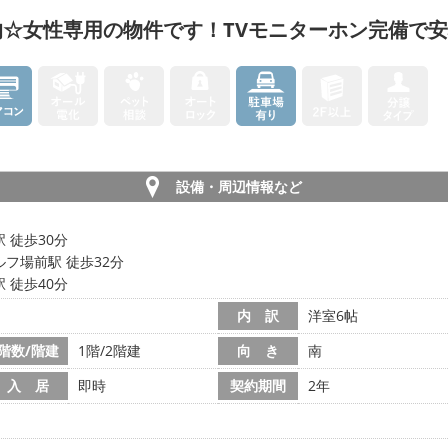
☆女性専用の物件です！TVモニターホン完備で安
設備・周辺情報など
 徒歩30分
フ場前駅 徒歩32分
 徒歩40分
内 訳
洋室6帖
階数/階建
1階/2階建
向 き
南
入 居
即時
契約期間
2年