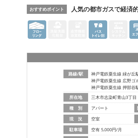
人気の都市ガスで経済的
おすすめポイント
路線/駅
神戸電鉄粟生線 緑が丘駅
神戸電鉄粟生線 広野ゴル
神戸電鉄粟生線 押部谷駅
所在地
三木市志染町青山3丁目
種 別
アパート
現 況
空室
駐車場
空有 5,000円/月