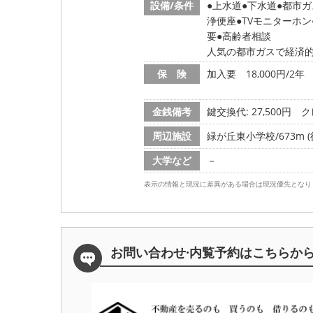
設備/条件
上水道
下水道
都市ガ
浄便座
TVモニターホン
要
高齢者相談
人気の都市ガスで経済的
保 険
加入要 18,000円/2年
金銭備考
鍵交換代: 27,500円
ク
周辺施設
緑が丘東小学校/673m (
大学など
－
表示の情報と現況に差異がある場合は現況優先となり
お問い合わせ·内覧予約は
こちらか