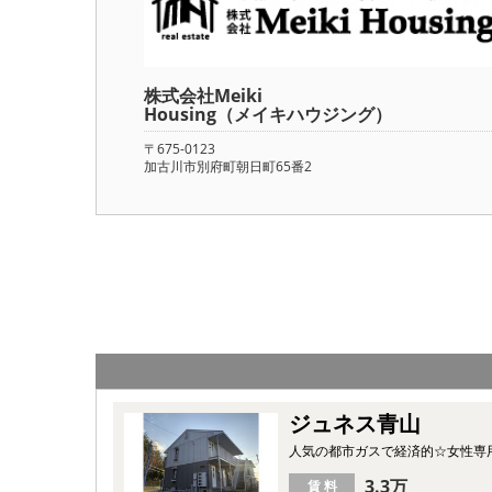
株式会社Meiki
Housing（メイキハウジング）
〒675-0123
加古川市別府町朝日町65番2
ジュネス青山
人気の都市ガスで経済的☆女性専
3.3万
賃 料