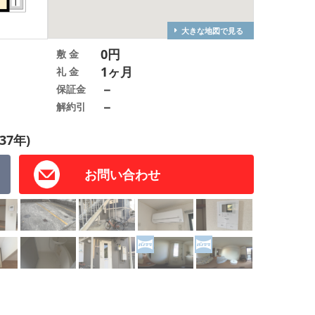
大きな地図で見る
0円
敷 金
1ヶ月
礼 金
－
保証金
－
解約引
37年)
お問い合わせ