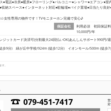
ス
電話
冷房
暖房
フローリング
バルコニー
シャワー
エアコン
室
収納スペース
インターネット対応
駐輪場
バイク置場
日当たり良好
☆女性専用の物件です！TVモニターホン完備で安心♪
保証会社
利用必須 初回保証料
10,000円/年
レジットカード決済可(分割最大24回払いOK)あんしんサポート990円/退
徒歩9分)
緑が丘中学校/924m (徒歩12分)
イオンモール/500m (徒歩7
ます。
ら
079-451-7417
営
定