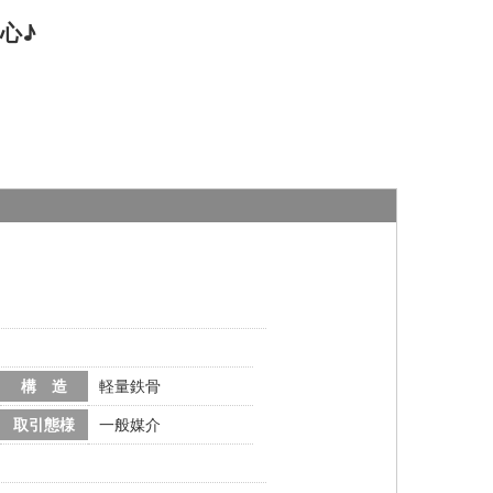
心♪
構 造
軽量鉄骨
取引態様
一般媒介