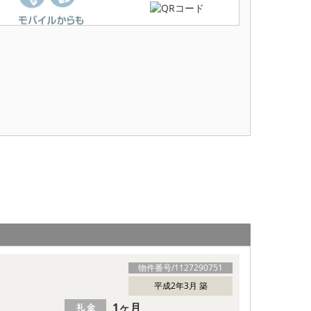
物件番号/
1127290751
平成2年3月 築
1ヶ月
礼 金