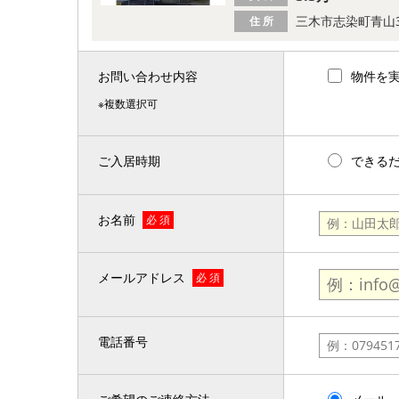
三木市志染町青山
住 所
お問い合わせ内容
物件を
※複数選択可
ご入居時期
できる
お名前
必 須
メールアドレス
必 須
電話番号