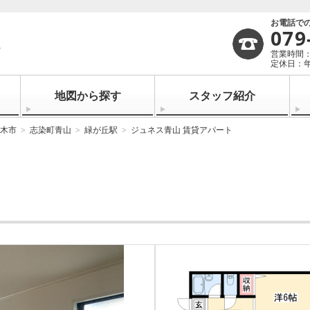
お電話で
079
営業時間：1
定休日：
地図から探す
スタッフ紹介
木市
志染町青山
緑が丘駅
ジュネス青山 賃貸アパート