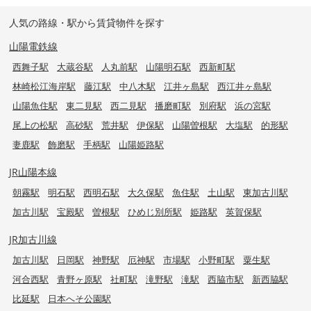
人気の路線・駅から賃貸物件を探す
山陽電鉄線
西舞子駅
大蔵谷駅
人丸前駅
山陽明石駅
西新町駅
林崎松江海岸駅
藤江駅
中八木駅
江井ヶ島駅
西江井ヶ島駅
山陽魚住駅
東二見駅
西二見駅
播磨町駅
別府駅
浜の宮駅
尾上の松駅
高砂駅
荒井駅
伊保駅
山陽曽根駅
大塩駅
的形駅
妻鹿駅
飾磨駅
手柄駅
山陽姫路駅
JR山陽本線
朝霧駅
明石駅
西明石駅
大久保駅
魚住駅
土山駅
東加古川駅
加古川駅
宝殿駅
曽根駅
ひめじ別所駅
姫路駅
英賀保駅
JR加古川線
加古川駅
日岡駅
神野駅
厄神駅
市場駅
小野町駅
粟生駅
河合西駅
青野ヶ原駅
社町駅
滝野駅
滝駅
西脇市駅
新西脇駅
比延駅
日本へそ公園駅