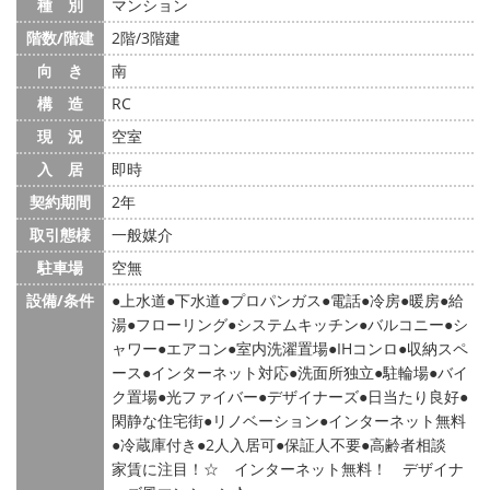
種 別
マンション
階数/階建
2階/3階建
向 き
南
構 造
RC
現 況
空室
入 居
即時
契約期間
2年
取引態様
一般媒介
駐車場
空無
設備/条件
上水道
下水道
プロパンガス
電話
冷房
暖房
給
湯
フローリング
システムキッチン
バルコニー
シ
ャワー
エアコン
室内洗濯置場
IHコンロ
収納スペ
ース
インターネット対応
洗面所独立
駐輪場
バイ
ク置場
光ファイバー
デザイナーズ
日当たり良好
閑静な住宅街
リノベーション
インターネット無料
冷蔵庫付き
2人入居可
保証人不要
高齢者相談
家賃に注目！☆ インターネット無料！ デザイナ