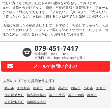
忙しい方にもご利用いただきやすい柔軟な対応も行っております。
また、賃貸仲介だけでなく、売買・不動産買取・賃貸管理・リフォーム
まで幅広く対応しております。「借りたい」「買いたい」「売りたい」
「貸したい」など、不動産に関することは何でもお気軽にご相談くださ
い。
地域に根差した不動産会社として、お客様に「相談してよかった」と思
っていただけるよう、スタッフ一同心を込めてサポートいたします。皆
様のご来店・お問い合わせを心よりお待ちしております。
079-451-7417
営業時間：10:00～20:00
定休日：年中無休（年末年始を除く）
メールで
お問い合わせ
人気のエリアから賃貸物件を探す
明石市
加古川市
加東市
三木市
高砂市
西脇市
小野市
加西市
加古郡播磨町
加古郡稲美町
神戸市北区
神戸市西区
姫路市
多可郡多可町
神崎郡福崎町