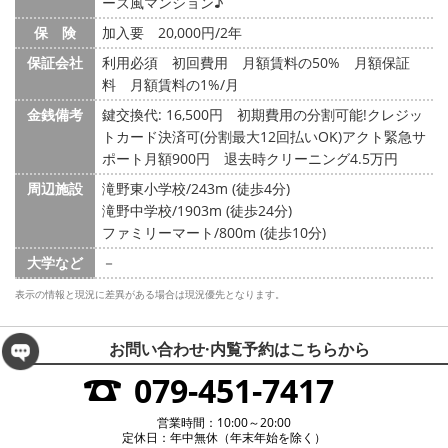
ーズ風マンション♪
保 険
加入要 20,000円/2年
保証会社
利用必須 初回費用 月額賃料の50% 月額保証
料 月額賃料の1%/月
金銭備考
鍵交換代: 16,500円
初期費用の分割可能!クレジッ
トカード決済可(分割最大12回払いOK)アクト緊急サ
ポート月額900円 退去時クリーニング4.5万円
周辺施設
滝野東小学校/243m (徒歩4分)
滝野中学校/1903m (徒歩24分)
ファミリーマート/800m (徒歩10分)
大学など
－
表示の情報と現況に差異がある場合は現況優先となります。
お問い合わせ·内覧予約は
こちらから
079-451-7417
営業時間：10:00～20:00
定休日：年中無休（年末年始を除く）