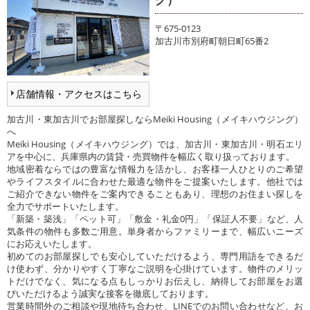
〒675-0123
加古川市別府町朝日町65番2
店舗情報・アクセスはこちら
加古川・東加古川でお部屋探しならMeiki Housing（メイキハウジング）
へ
Meiki Housing（メイキハウジング）では、加古川・東加古川・明石エリ
アを中心に、兵庫県内の賃貸・売買物件を幅広く取り扱っております。
地域密着ならではの豊富な情報力を活かし、お客様一人ひとりのご希望
やライフスタイルに合わせた最適な物件をご提案いたします。他社では
ご紹介できない物件をご案内できることもあり、理想のお住まい探しを
全力でサポートいたします。
「新築・築浅」「ペット可」「敷金・礼金0円」「保証人不要」など、人
気条件の物件も多数ご用意。単身者からファミリーまで、幅広いニーズ
にお応えいたします。
初めてのお部屋探しでも安心していただけるよう、専門用語をできるだ
け使わず、分かりやすく丁寧なご説明を心掛けています。物件のメリッ
トだけでなく、気になる点もしっかりお伝えし、納得してお部屋をお選
びいただけるよう誠実な接客を徹底しております。
営業時間外のご相談や現地待ち合わせ、LINEでのお問い合わせなど、お