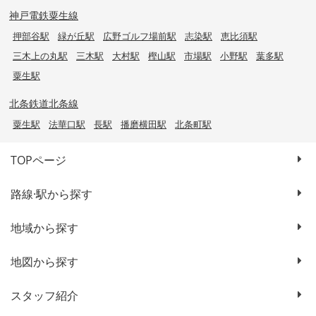
神戸電鉄粟生線
押部谷駅
緑が丘駅
広野ゴルフ場前駅
志染駅
恵比須駅
三木上の丸駅
三木駅
大村駅
樫山駅
市場駅
小野駅
葉多駅
粟生駅
北条鉄道北条線
粟生駅
法華口駅
長駅
播磨横田駅
北条町駅
TOPページ
路線·駅から探す
地域から探す
地図から探す
スタッフ紹介