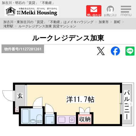
×
加古川・明石の「賃貸」「不動産」
問い合わせ
お気に入り
TOPページ
加古川・東加古川の「賃貸」「不動産」はメイキハウジング
加東市
新町
滝野駅
ルークレジデンス加東 賃貸マンション
☆メイキハウジングオススメ物件特集☆
ルークレジデンス加東
物件番号/
1127281261
都市ガス物件
初期費用リーズナブル物件
ファミリー物件
ペットOK物件
保証人不要物件
◆新築物件の新設備で快適♪◆