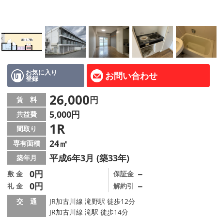
路線·駅から探す
地域から探す
地図から探す
スタッフ紹介
お気に入り
お問い合わせ
登録
Instagram
26,000
円
賃 料
5,000円
共益費
店舗情報·アクセス
1R
間取り
会社概要
24㎡
専有面積
平成6年3月 (築33年)
築年月
メールでお問い合わせ
0円
－
敷 金
保証金
0円
－
礼 金
解約引
交 通
JR加古川線 滝野駅 徒歩12分
JR加古川線 滝駅 徒歩14分