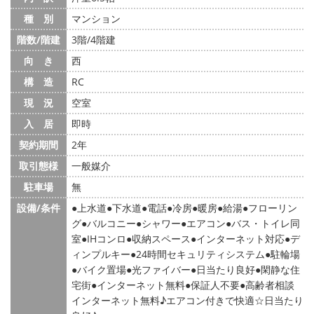
種 別
マンション
階数/階建
3階/4階建
向 き
西
構 造
RC
現 況
空室
入 居
即時
契約期間
2年
取引態様
一般媒介
駐車場
無
設備/条件
上水道
下水道
電話
冷房
暖房
給湯
フローリン
グ
バルコニー
シャワー
エアコン
バス・トイレ同
室
IHコンロ
収納スペース
インターネット対応
デ
ィンプルキー
24時間セキュリティシステム
駐輪場
バイク置場
光ファイバー
日当たり良好
閑静な住
宅街
インターネット無料
保証人不要
高齢者相談
インターネット無料♪エアコン付きで快適☆日当たり