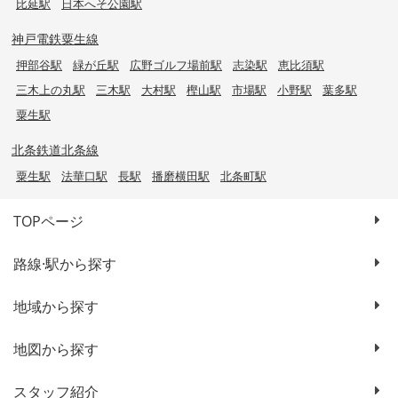
比延駅
日本へそ公園駅
神戸電鉄粟生線
押部谷駅
緑が丘駅
広野ゴルフ場前駅
志染駅
恵比須駅
三木上の丸駅
三木駅
大村駅
樫山駅
市場駅
小野駅
葉多駅
粟生駅
北条鉄道北条線
粟生駅
法華口駅
長駅
播磨横田駅
北条町駅
TOPページ
路線·駅から探す
地域から探す
地図から探す
スタッフ紹介