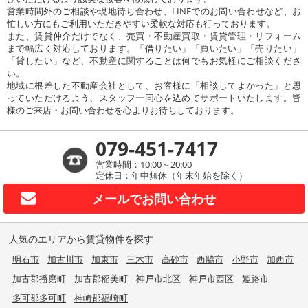
営業時間外のご相談や現地待ち合わせ、LINEでのお問い合わせなど、お
忙しい方にもご利用いただきやすい柔軟な対応も行っております。
また、賃貸仲介だけでなく、売買・不動産買取・賃貸管理・リフォーム
まで幅広く対応しております。「借りたい」「買いたい」「売りたい」
「貸したい」など、不動産に関することは何でもお気軽にご相談くださ
い。
地域に根差した不動産会社として、お客様に「相談してよかった」と思
っていただけるよう、スタッフ一同心を込めてサポートいたします。皆
様のご来店・お問い合わせを心よりお待ちしております。
079-451-7417
営業時間：10:00～20:00
定休日：年中無休（年末年始を除く）
メールで
お問い合わせ
人気のエリアから賃貸物件を探す
明石市
加古川市
加東市
三木市
高砂市
西脇市
小野市
加西市
加古郡播磨町
加古郡稲美町
神戸市北区
神戸市西区
姫路市
多可郡多可町
神崎郡福崎町