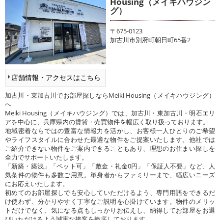
Housing（メイキハウジン
グ）
〒675-0123
加古川市別府町朝日町65番2
店舗情報・アクセスはこちら
加古川・東加古川でお部屋探しならMeiki Housing（メイキハウジング）
へ
Meiki Housing（メイキハウジング）では、加古川・東加古川・明石エリ
アを中心に、兵庫県内の賃貸・売買物件を幅広く取り扱っております。
地域密着ならではの豊富な情報力を活かし、お客様一人ひとりのご希望
やライフスタイルに合わせた最適な物件をご提案いたします。他社では
ご紹介できない物件をご案内できることもあり、理想のお住まい探しを
全力でサポートいたします。
「新築・築浅」「ペット可」「敷金・礼金0円」「保証人不要」など、人
気条件の物件も多数ご用意。単身者からファミリーまで、幅広いニーズ
にお応えいたします。
初めてのお部屋探しでも安心していただけるよう、専門用語をできるだ
け使わず、分かりやすく丁寧なご説明を心掛けています。物件のメリッ
トだけでなく、気になる点もしっかりお伝えし、納得してお部屋をお選
びいただけるよう誠実な接客を徹底しております。