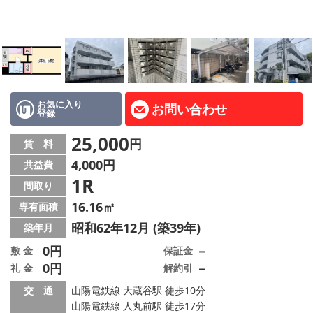
路線·駅から探す
地域から探す
地図から探す
スタッフ紹介
お気に入り
お問い合わせ
登録
Instagram
25,000
円
賃 料
4,000円
共益費
店舗情報·アクセス
1R
間取り
会社概要
16.16㎡
専有面積
昭和62年12月 (築39年)
築年月
メールでお問い合わせ
0円
－
敷 金
保証金
0円
－
礼 金
解約引
交 通
山陽電鉄線 大蔵谷駅 徒歩10分
山陽電鉄線 人丸前駅 徒歩17分