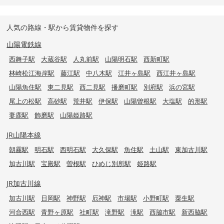
人気の路線・駅から賃貸物件を探す
山陽電鉄線
西舞子駅
大蔵谷駅
人丸前駅
山陽明石駅
西新町駅
林崎松江海岸駅
藤江駅
中八木駅
江井ヶ島駅
西江井ヶ島駅
山陽魚住駅
東二見駅
西二見駅
播磨町駅
別府駅
浜の宮駅
尾上の松駅
高砂駅
荒井駅
伊保駅
山陽曽根駅
大塩駅
的形駅
妻鹿駅
飾磨駅
山陽姫路駅
JR山陽本線
朝霧駅
明石駅
西明石駅
大久保駅
魚住駅
土山駅
東加古川駅
加古川駅
宝殿駅
曽根駅
ひめじ別所駅
姫路駅
JR加古川線
加古川駅
日岡駅
神野駅
厄神駅
市場駅
小野町駅
粟生駅
河合西駅
青野ヶ原駅
社町駅
滝野駅
滝駅
西脇市駅
新西脇駅