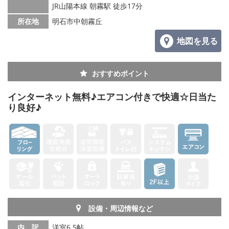
JR山陽本線 朝霧駅 徒歩17分
所在地
明石市中朝霧丘
地図を見る
おすすめポイント
インターネット無料♪エアコン付きで快適☆日当た
り良好♪
設備・周辺情報など
内 訳
洋室6.5帖