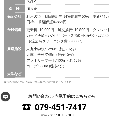
良好♪
保 険
加入要
保証会社
利用必須 初回保証料:月額総賃料50% 更新料1万
円/年 月額保証料864円
金銭備考
更新料: 10,000円
鍵交換代: 19,800円
クレジット
カード決済可/安心サポート2,750円/消火剤代7,480
円/退去時クリーニング費55,000円
周辺施設
人丸小学校/1280m (徒歩16分)
大蔵中学校/748m (徒歩10分)
ファミリーマート/400m (徒歩5分)
コープ/300m (徒歩4分)
大学など
－
表示の情報と現況に差異がある場合は現況優先となります。
お問い合わせ·内覧予約は
こちらから
079-451-7417
営業時間：10:00～20:00