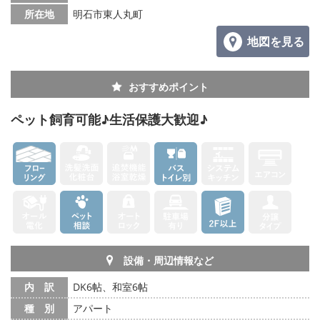
所在地
明石市東人丸町
地図を見る
おすすめポイント
ペット飼育可能♪生活保護大歓迎♪
設備・周辺情報など
内 訳
DK6帖、和室6帖
種 別
アパート