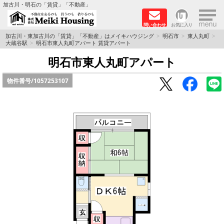
×
加古川・明石の「賃貸」「不動産」
問い合わせ
お気に入り
TOPページ
加古川・東加古川の「賃貸」「不動産」はメイキハウジング
明石市
東人丸町
大蔵谷駅
明石市東人丸町アパート 賃貸アパート
☆メイキハウジングオススメ物件特集☆
明石市東人丸町アパート
物件番号/
1057253107
都市ガス物件
初期費用リーズナブル物件
ファミリー物件
ペットOK物件
保証人不要物件
◆新築物件の新設備で快適♪◆