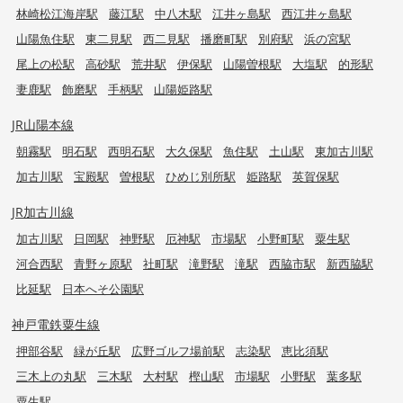
林崎松江海岸駅
藤江駅
中八木駅
江井ヶ島駅
西江井ヶ島駅
山陽魚住駅
東二見駅
西二見駅
播磨町駅
別府駅
浜の宮駅
尾上の松駅
高砂駅
荒井駅
伊保駅
山陽曽根駅
大塩駅
的形駅
妻鹿駅
飾磨駅
手柄駅
山陽姫路駅
JR山陽本線
朝霧駅
明石駅
西明石駅
大久保駅
魚住駅
土山駅
東加古川駅
加古川駅
宝殿駅
曽根駅
ひめじ別所駅
姫路駅
英賀保駅
JR加古川線
加古川駅
日岡駅
神野駅
厄神駅
市場駅
小野町駅
粟生駅
河合西駅
青野ヶ原駅
社町駅
滝野駅
滝駅
西脇市駅
新西脇駅
比延駅
日本へそ公園駅
神戸電鉄粟生線
押部谷駅
緑が丘駅
広野ゴルフ場前駅
志染駅
恵比須駅
三木上の丸駅
三木駅
大村駅
樫山駅
市場駅
小野駅
葉多駅
粟生駅