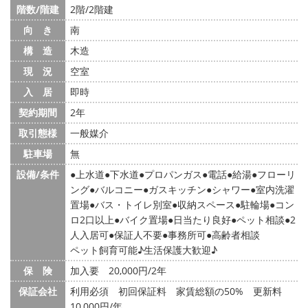
階数/階建
2階/2階建
向 き
南
構 造
木造
現 況
空室
入 居
即時
契約期間
2年
取引態様
一般媒介
駐車場
無
設備/条件
上水道
下水道
プロパンガス
電話
給湯
フローリ
ング
バルコニー
ガスキッチン
シャワー
室内洗濯
置場
バス・トイレ別室
収納スペース
駐輪場
コン
ロ2口以上
バイク置場
日当たり良好
ペット相談
2
人入居可
保証人不要
事務所可
高齢者相談
ペット飼育可能♪生活保護大歓迎♪
保 険
加入要 20,000円/2年
保証会社
利用必須 初回保証料 家賃総額の50% 更新料
10,000円/年