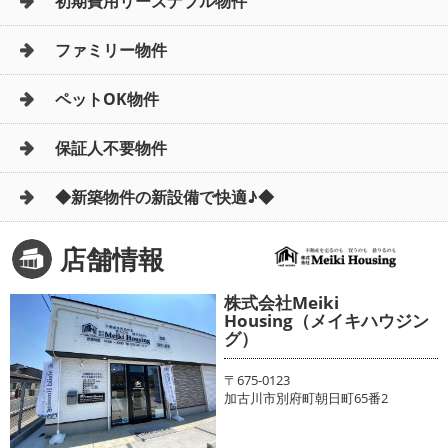
初期費用リーズナブル物件
ファミリー物件
ペットOK物件
保証人不要物件
◆新築物件の新設備で快適♪◆
店舗情報
株式会社Meiki
Housing（メイキハウジン
グ）
〒675-0123
加古川市別府町朝日町65番2