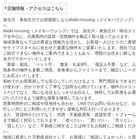
店舗情報・アクセスはこちら
加古川・東加古川でお部屋探しならMeiki Housing（メイキハウジング）
へ
Meiki Housing（メイキハウジング）では、加古川・東加古川・明石エリ
アを中心に、兵庫県内の賃貸・売買物件を幅広く取り扱っております。
地域密着ならではの豊富な情報力を活かし、お客様一人ひとりのご希望
やライフスタイルに合わせた最適な物件をご提案いたします。他社では
ご紹介できない物件をご案内できることもあり、理想のお住まい探しを
全力でサポートいたします。
「新築・築浅」「ペット可」「敷金・礼金0円」「保証人不要」など、人
気条件の物件も多数ご用意。単身者からファミリーまで、幅広いニーズ
にお応えいたします。
初めてのお部屋探しでも安心していただけるよう、専門用語をできるだ
け使わず、分かりやすく丁寧なご説明を心掛けています。物件のメリッ
トだけでなく、気になる点もしっかりお伝えし、納得してお部屋をお選
びいただけるよう誠実な接客を徹底しております。
営業時間外のご相談や現地待ち合わせ、LINEでのお問い合わせなど、お
忙しい方にもご利用いただきやすい柔軟な対応も行っております。
また、賃貸仲介だけでなく、売買・不動産買取・賃貸管理・リフォーム
まで幅広く対応しております。「借りたい」「買いたい」「売りたい」
「貸したい」など、不動産に関することは何でもお気軽にご相談くださ
い。
地域に根差した不動産会社として、お客様に「相談してよかった」と思