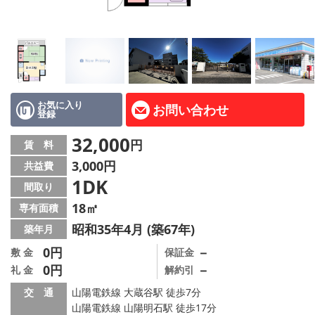
路線·駅から探す
地域から探す
地図から探す
スタッフ紹介
お気に入り
お問い合わせ
登録
Instagram
32,000
円
賃 料
3,000円
共益費
店舗情報·アクセス
1DK
間取り
会社概要
18㎡
専有面積
昭和35年4月 (築67年)
築年月
メールでお問い合わせ
0円
－
敷 金
保証金
0円
－
礼 金
解約引
交 通
山陽電鉄線 大蔵谷駅 徒歩7分
山陽電鉄線 山陽明石駅 徒歩17分