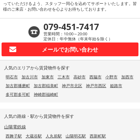
っていただけるよう、スタッフ一同心を込めてサポートいたします。皆
様のご来店・お問い合わせを心よりお待ちしております。
079-451-7417
営業時間：10:00～20:00
定休日：年中無休（年末年始を除く）
メールで
お問い合わせ
人気のエリアから賃貸物件を探す
明石市
加古川市
加東市
三木市
高砂市
西脇市
小野市
加西市
加古郡播磨町
加古郡稲美町
神戸市北区
神戸市西区
姫路市
多可郡多可町
神崎郡福崎町
人気の路線・駅から賃貸物件を探す
山陽電鉄線
西舞子駅
大蔵谷駅
人丸前駅
山陽明石駅
西新町駅