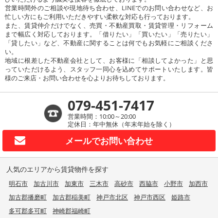
営業時間外のご相談や現地待ち合わせ、LINEでのお問い合わせなど、お
忙しい方にもご利用いただきやすい柔軟な対応も行っております。
また、賃貸仲介だけでなく、売買・不動産買取・賃貸管理・リフォーム
まで幅広く対応しております。「借りたい」「買いたい」「売りたい」
「貸したい」など、不動産に関することは何でもお気軽にご相談くださ
い。
地域に根差した不動産会社として、お客様に「相談してよかった」と思
っていただけるよう、スタッフ一同心を込めてサポートいたします。皆
様のご来店・お問い合わせを心よりお待ちしております。
079-451-7417
営業時間：10:00～20:00
定休日：年中無休（年末年始を除く）
メールで
お問い合わせ
人気のエリアから賃貸物件を探す
明石市
加古川市
加東市
三木市
高砂市
西脇市
小野市
加西市
加古郡播磨町
加古郡稲美町
神戸市北区
神戸市西区
姫路市
多可郡多可町
神崎郡福崎町