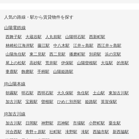
人気の路線・駅から賃貸物件を探す
山陽電鉄線
西舞子駅
大蔵谷駅
人丸前駅
山陽明石駅
西新町駅
林崎松江海岸駅
藤江駅
中八木駅
江井ヶ島駅
西江井ヶ島駅
山陽魚住駅
東二見駅
西二見駅
播磨町駅
別府駅
浜の宮駅
尾上の松駅
高砂駅
荒井駅
伊保駅
山陽曽根駅
大塩駅
的形駅
妻鹿駅
飾磨駅
手柄駅
山陽姫路駅
JR山陽本線
朝霧駅
明石駅
西明石駅
大久保駅
魚住駅
土山駅
東加古川駅
加古川駅
宝殿駅
曽根駅
ひめじ別所駅
姫路駅
英賀保駅
JR加古川線
加古川駅
日岡駅
神野駅
厄神駅
市場駅
小野町駅
粟生駅
河合西駅
青野ヶ原駅
社町駅
滝野駅
滝駅
西脇市駅
新西脇駅