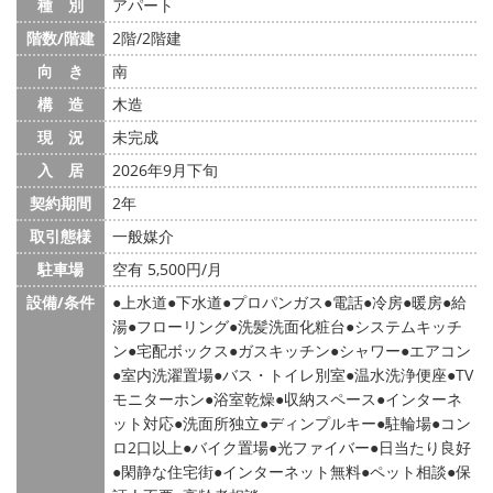
種 別
アパート
階数/階建
2階/2階建
向 き
南
構 造
木造
現 況
未完成
入 居
2026年9月下旬
契約期間
2年
取引態様
一般媒介
駐車場
空有 5,500円/月
設備/条件
上水道
下水道
プロパンガス
電話
冷房
暖房
給
湯
フローリング
洗髪洗面化粧台
システムキッチ
ン
宅配ボックス
ガスキッチン
シャワー
エアコン
室内洗濯置場
バス・トイレ別室
温水洗浄便座
TV
モニターホン
浴室乾燥
収納スペース
インターネ
ット対応
洗面所独立
ディンプルキー
駐輪場
コン
ロ2口以上
バイク置場
光ファイバー
日当たり良好
閑静な住宅街
インターネット無料
ペット相談
保