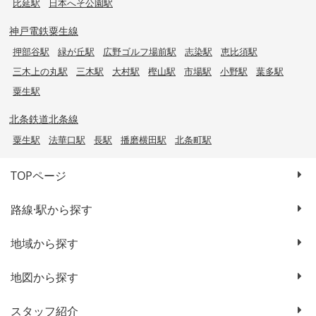
比延駅
日本へそ公園駅
神戸電鉄粟生線
押部谷駅
緑が丘駅
広野ゴルフ場前駅
志染駅
恵比須駅
三木上の丸駅
三木駅
大村駅
樫山駅
市場駅
小野駅
葉多駅
粟生駅
北条鉄道北条線
粟生駅
法華口駅
長駅
播磨横田駅
北条町駅
TOPページ
路線·駅から探す
地域から探す
地図から探す
スタッフ紹介