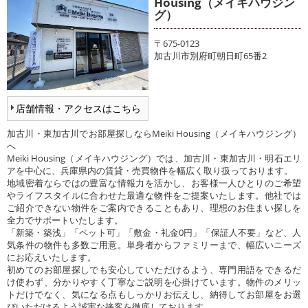
Housing（メイキハウジン
グ）
〒675-0123
加古川市別府町朝日町65番2
店舗情報・アクセスはこちら
加古川・東加古川でお部屋探しならMeiki Housing（メイキハウジング）
へ
Meiki Housing（メイキハウジング）では、加古川・東加古川・明石エリ
アを中心に、兵庫県内の賃貸・売買物件を幅広く取り扱っております。
地域密着ならではの豊富な情報力を活かし、お客様一人ひとりのご希望
やライフスタイルに合わせた最適な物件をご提案いたします。他社では
ご紹介できない物件をご案内できることもあり、理想のお住まい探しを
全力でサポートいたします。
「新築・築浅」「ペット可」「敷金・礼金0円」「保証人不要」など、人
気条件の物件も多数ご用意。単身者からファミリーまで、幅広いニーズ
にお応えいたします。
初めてのお部屋探しでも安心していただけるよう、専門用語をできるだ
け使わず、分かりやすく丁寧なご説明を心掛けています。物件のメリッ
トだけでなく、気になる点もしっかりお伝えし、納得してお部屋をお選
びいただけるよう誠実な接客を徹底しております。