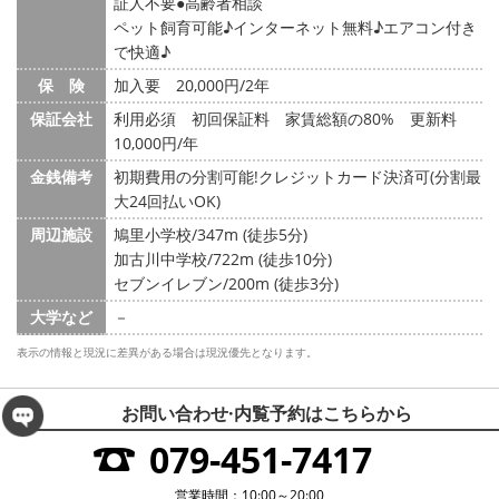
証人不要
高齢者相談
ペット飼育可能♪インターネット無料♪エアコン付き
で快適♪
保 険
加入要 20,000円/2年
保証会社
利用必須 初回保証料 家賃総額の80% 更新料
10,000円/年
金銭備考
初期費用の分割可能!クレジットカード決済可(分割最
大24回払いOK)
周辺施設
鳩里小学校/347m (徒歩5分)
加古川中学校/722m (徒歩10分)
セブンイレブン/200m (徒歩3分)
大学など
－
表示の情報と現況に差異がある場合は現況優先となります。
お問い合わせ·内覧予約は
こちらから
079-451-7417
営業時間：10:00～20:00