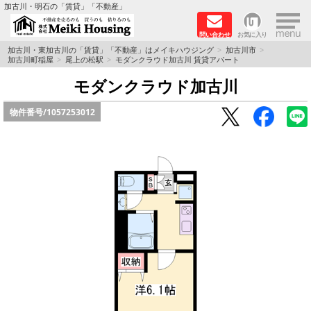
×
加古川・明石の「賃貸」「不動産」
問い合わせ
お気に入り
TOPページ
加古川・東加古川の「賃貸」「不動産」はメイキハウジング
加古川市
加古川町稲屋
尾上の松駅
モダンクラウド加古川 賃貸アパート
☆メイキハウジングオススメ物件特集☆
モダンクラウド加古川
物件番号/
1057253012
都市ガス物件
初期費用リーズナブル物件
ファミリー物件
ペットOK物件
保証人不要物件
◆新築物件の新設備で快適♪◆