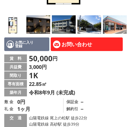
路線·駅から探す
地域から探す
地図から探す
スタッフ紹介
お気に入り
お問い合わせ
登録
Instagram
50,000
円
賃 料
3,000円
共益費
店舗情報·アクセス
1K
間取り
会社概要
22.85㎡
専有面積
令和8年9月 (未完成)
築年月
メールでお問い合わせ
0円
－
敷 金
保証金
1ヶ月
－
礼 金
解約引
交 通
山陽電鉄線 尾上の松駅 徒歩22分
山陽電鉄線 高砂駅 徒歩39分