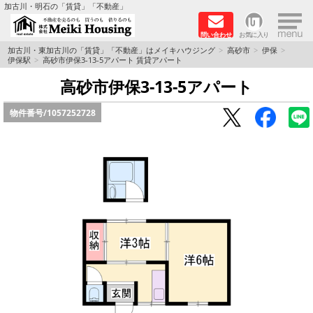
×
加古川・明石の「賃貸」「不動産」
問い合わせ
お気に入り
TOPページ
加古川・東加古川の「賃貸」「不動産」はメイキハウジング
高砂市
伊保
伊保駅
高砂市伊保3-13-5アパート 賃貸アパート
☆メイキハウジングオススメ物件特集☆
高砂市伊保3-13-5アパート
物件番号/
1057252728
都市ガス物件
初期費用リーズナブル物件
ファミリー物件
ペットOK物件
保証人不要物件
◆新築物件の新設備で快適♪◆