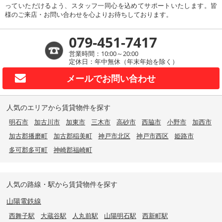
っていただけるよう、スタッフ一同心を込めてサポートいたします。皆
様のご来店・お問い合わせを心よりお待ちしております。
079-451-7417
営業時間：10:00～20:00
定休日：年中無休（年末年始を除く）
メールで
お問い合わせ
人気のエリアから賃貸物件を探す
明石市
加古川市
加東市
三木市
高砂市
西脇市
小野市
加西市
加古郡播磨町
加古郡稲美町
神戸市北区
神戸市西区
姫路市
多可郡多可町
神崎郡福崎町
人気の路線・駅から賃貸物件を探す
山陽電鉄線
西舞子駅
大蔵谷駅
人丸前駅
山陽明石駅
西新町駅