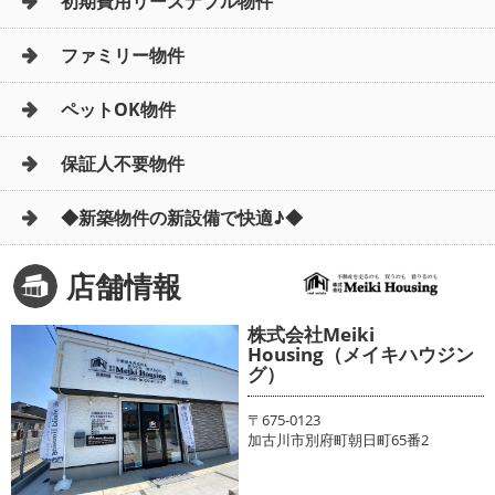
初期費用リーズナブル物件
ファミリー物件
ペットOK物件
保証人不要物件
◆新築物件の新設備で快適♪◆
店舗情報
株式会社Meiki
Housing（メイキハウジン
グ）
〒675-0123
加古川市別府町朝日町65番2