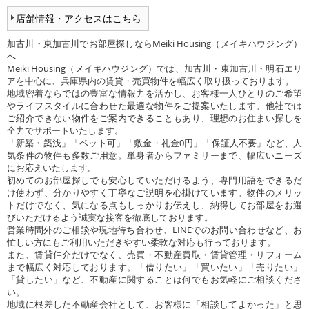
店舗情報・アクセスはこちら
加古川・東加古川でお部屋探しならMeiki Housing（メイキハウジング）
へ
Meiki Housing（メイキハウジング）では、加古川・東加古川・明石エリ
アを中心に、兵庫県内の賃貸・売買物件を幅広く取り扱っております。
地域密着ならではの豊富な情報力を活かし、お客様一人ひとりのご希望
やライフスタイルに合わせた最適な物件をご提案いたします。他社では
ご紹介できない物件をご案内できることもあり、理想のお住まい探しを
全力でサポートいたします。
「新築・築浅」「ペット可」「敷金・礼金0円」「保証人不要」など、人
気条件の物件も多数ご用意。単身者からファミリーまで、幅広いニーズ
にお応えいたします。
初めてのお部屋探しでも安心していただけるよう、専門用語をできるだ
け使わず、分かりやすく丁寧なご説明を心掛けています。物件のメリッ
トだけでなく、気になる点もしっかりお伝えし、納得してお部屋をお選
びいただけるよう誠実な接客を徹底しております。
営業時間外のご相談や現地待ち合わせ、LINEでのお問い合わせなど、お
忙しい方にもご利用いただきやすい柔軟な対応も行っております。
また、賃貸仲介だけでなく、売買・不動産買取・賃貸管理・リフォーム
まで幅広く対応しております。「借りたい」「買いたい」「売りたい」
「貸したい」など、不動産に関することは何でもお気軽にご相談くださ
い。
地域に根差した不動産会社として、お客様に「相談してよかった」と思