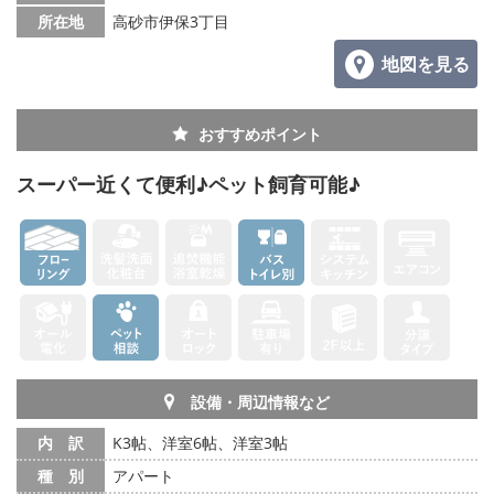
所在地
高砂市伊保3丁目
地図を見る
おすすめポイント
スーパー近くて便利♪ペット飼育可能♪
設備・周辺情報など
内 訳
K3帖、洋室6帖、洋室3帖
種 別
アパート