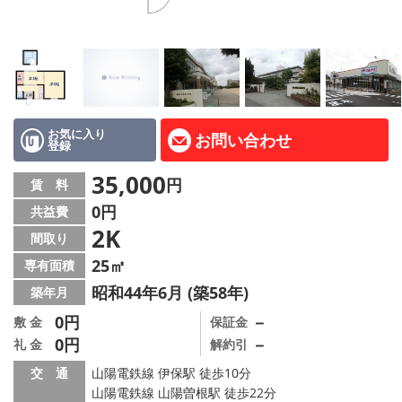
路線·駅から探す
地域から探す
地図から探す
スタッフ紹介
お気に入り
お問い合わせ
登録
Instagram
35,000
円
賃 料
0円
共益費
店舗情報·アクセス
2K
間取り
会社概要
25㎡
専有面積
昭和44年6月 (築58年)
築年月
メールでお問い合わせ
0円
－
敷 金
保証金
0円
－
礼 金
解約引
交 通
山陽電鉄線 伊保駅 徒歩10分
山陽電鉄線 山陽曽根駅 徒歩22分