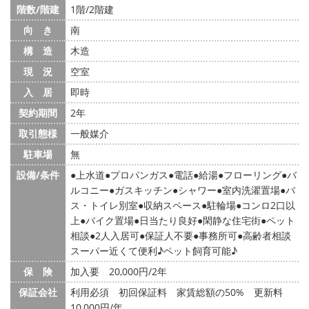
階数/階建
1階/2階建
向 き
南
構 造
木造
現 況
空室
入 居
即時
契約期間
2年
取引態様
一般媒介
駐車場
無
設備/条件
上水道
プロパンガス
電話
給湯
フローリング
バ
ルコニー
ガスキッチン
シャワー
室内洗濯置場
バ
ス・トイレ別室
収納スペース
駐輪場
コンロ2口以
上
バイク置場
日当たり良好
閑静な住宅街
ペット
相談
2人入居可
保証人不要
事務所可
高齢者相談
スーパー近くて便利♪ペット飼育可能♪
保 険
加入要 20,000円/2年
保証会社
利用必須 初回保証料 家賃総額の50% 更新料
10,000円/年