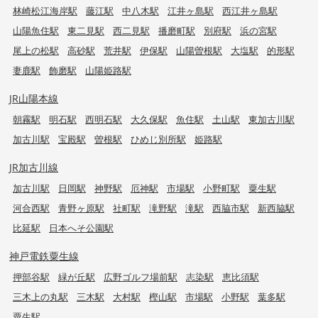
林崎松江海岸駅
藤江駅
中八木駅
江井ヶ島駅
西江井ヶ島駅
山陽魚住駅
東二見駅
西二見駅
播磨町駅
別府駅
浜の宮駅
尾上の松駅
高砂駅
荒井駅
伊保駅
山陽曽根駅
大塩駅
的形駅
妻鹿駅
飾磨駅
山陽姫路駅
JR山陽本線
朝霧駅
明石駅
西明石駅
大久保駅
魚住駅
土山駅
東加古川駅
加古川駅
宝殿駅
曽根駅
ひめじ別所駅
姫路駅
JR加古川線
加古川駅
日岡駅
神野駅
厄神駅
市場駅
小野町駅
粟生駅
河合西駅
青野ヶ原駅
社町駅
滝野駅
滝駅
西脇市駅
新西脇駅
比延駅
日本へそ公園駅
神戸電鉄粟生線
押部谷駅
緑が丘駅
広野ゴルフ場前駅
志染駅
恵比須駅
三木上の丸駅
三木駅
大村駅
樫山駅
市場駅
小野駅
葉多駅
粟生駅