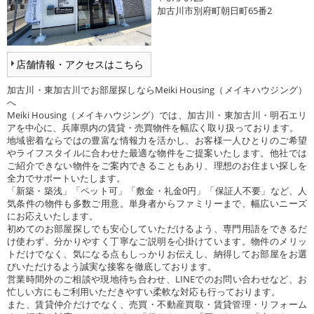
加古川市別府町朝日町65番2
店舗情報・アクセスはこちら
加古川・東加古川でお部屋探しならMeiki Housing（メイキハウジング）
へ
Meiki Housing（メイキハウジング）では、加古川・東加古川・明石エリ
アを中心に、兵庫県内の賃貸・売買物件を幅広く取り扱っております。
地域密着ならではの豊富な情報力を活かし、お客様一人ひとりのご希望
やライフスタイルに合わせた最適な物件をご提案いたします。他社では
ご紹介できない物件をご案内できることもあり、理想のお住まい探しを
全力でサポートいたします。
「新築・築浅」「ペット可」「敷金・礼金0円」「保証人不要」など、人
気条件の物件も多数ご用意。単身者からファミリーまで、幅広いニーズ
にお応えいたします。
初めてのお部屋探しでも安心していただけるよう、専門用語をできるだ
け使わず、分かりやすく丁寧なご説明を心掛けています。物件のメリッ
トだけでなく、気になる点もしっかりお伝えし、納得してお部屋をお選
びいただけるよう誠実な接客を徹底しております。
営業時間外のご相談や現地待ち合わせ、LINEでのお問い合わせなど、お
忙しい方にもご利用いただきやすい柔軟な対応も行っております。
また、賃貸仲介だけでなく、売買・不動産買取・賃貸管理・リフォーム