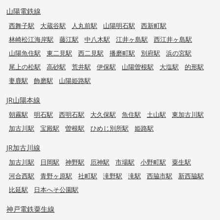
山陽電鉄線
西舞子駅
大蔵谷駅
人丸前駅
山陽明石駅
西新町駅
林崎松江海岸駅
藤江駅
中八木駅
江井ヶ島駅
西江井ヶ島駅
山陽魚住駅
東二見駅
西二見駅
播磨町駅
別府駅
浜の宮駅
尾上の松駅
高砂駅
荒井駅
伊保駅
山陽曽根駅
大塩駅
的形駅
妻鹿駅
飾磨駅
山陽姫路駅
JR山陽本線
朝霧駅
明石駅
西明石駅
大久保駅
魚住駅
土山駅
東加古川駅
加古川駅
宝殿駅
曽根駅
ひめじ別所駅
姫路駅
JR加古川線
加古川駅
日岡駅
神野駅
厄神駅
市場駅
小野町駅
粟生駅
河合西駅
青野ヶ原駅
社町駅
滝野駅
滝駅
西脇市駅
新西脇駅
比延駅
日本へそ公園駅
神戸電鉄粟生線