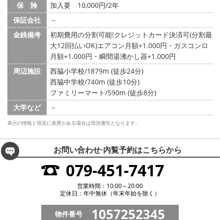
保 険
加入要 10,000円/2年
保証会社
－
金銭備考
初期費用の分割可能!クレジットカード決済可(分割最
大12回払いOK)エアコン月額+1.000円・ガスコンロ
月額+1.000円・瞬間湯沸かし器+1.000円
周辺施設
西脇小学校/1879m (徒歩24分)
西脇中学校/740m (徒歩10分)
ファミリーマート/590m (徒歩8分)
大学など
－
表示の情報と現況に差異がある場合は現況優先となります。
お問い合わせ·内覧予約は
こちらから
079-451-7417
営業時間：10:00～20:00
定休日：年中無休（年末年始を除く）
1057252345
物件番号