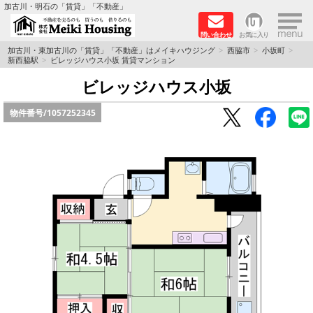
×
加古川・明石の「賃貸」「不動産」
問い合わせ
お気に入り
TOPページ
加古川・東加古川の「賃貸」「不動産」はメイキハウジング
西脇市
小坂町
新西脇駅
ビレッジハウス小坂 賃貸マンション
☆メイキハウジングオススメ物件特集☆
ビレッジハウス小坂
物件番号/
1057252345
都市ガス物件
初期費用リーズナブル物件
ファミリー物件
ペットOK物件
保証人不要物件
◆新築物件の新設備で快適♪◆