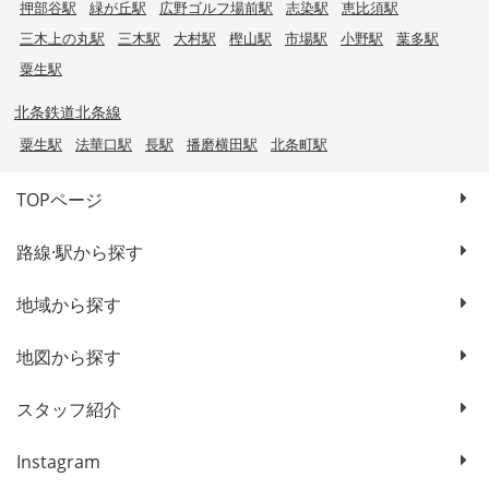
押部谷駅
緑が丘駅
広野ゴルフ場前駅
志染駅
恵比須駅
三木上の丸駅
三木駅
大村駅
樫山駅
市場駅
小野駅
葉多駅
粟生駅
北条鉄道北条線
粟生駅
法華口駅
長駅
播磨横田駅
北条町駅
TOPページ
路線·駅から探す
地域から探す
地図から探す
スタッフ紹介
Instagram