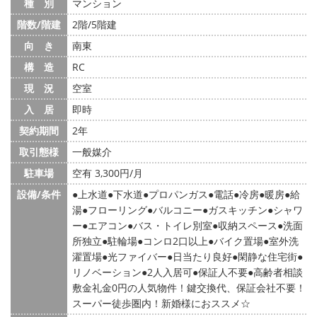
種 別
マンション
階数/階建
2階/5階建
向 き
南東
構 造
RC
現 況
空室
入 居
即時
契約期間
2年
取引態様
一般媒介
駐車場
空有 3,300円/月
設備/条件
上水道
下水道
プロパンガス
電話
冷房
暖房
給
湯
フローリング
バルコニー
ガスキッチン
シャワ
ー
エアコン
バス・トイレ別室
収納スペース
洗面
所独立
駐輪場
コンロ2口以上
バイク置場
室外洗
濯置場
光ファイバー
日当たり良好
閑静な住宅街
リノベーション
2人入居可
保証人不要
高齢者相談
敷金礼金0円の人気物件！鍵交換代、保証会社不要！
スーパー徒歩圏内！新婚様におススメ☆