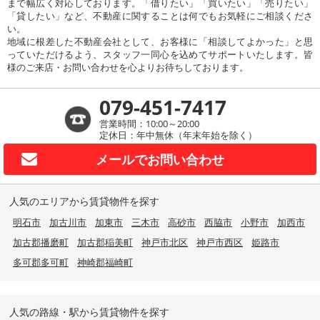
まで幅広く対応しております。「借りたい」「買いたい」「売りたい」
「貸したい」など、不動産に関することは何でもお気軽にご相談くださ
い。
地域に根差した不動産会社として、お客様に「相談してよかった」と思
っていただけるよう、スタッフ一同心を込めてサポートいたします。皆
様のご来店・お問い合わせを心よりお待ちしております。
079-451-7417
営業時間：10:00～20:00
定休日：年中無休（年末年始を除く）
メールで
お問い合わせ
人気のエリアから賃貸物件を探す
明石市
加古川市
加東市
三木市
高砂市
西脇市
小野市
加西市
加古郡播磨町
加古郡稲美町
神戸市北区
神戸市西区
姫路市
多可郡多可町
神崎郡福崎町
人気の路線・駅から賃貸物件を探す