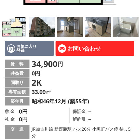
路線·駅から探す
地域から探す
地図から探す
スタッフ紹介
お気に入り
お問い合わせ
登録
Instagram
34,900
円
賃 料
0円
共益費
店舗情報·アクセス
2K
間取り
会社概要
33.09㎡
専有面積
昭和46年12月 (築55年)
築年月
メールでお問い合わせ
0円
－
敷 金
保証金
0円
－
礼 金
解約引
交 通
JR加古川線 新西脇駅 バス20分 小坂町バス停 徒歩5
分