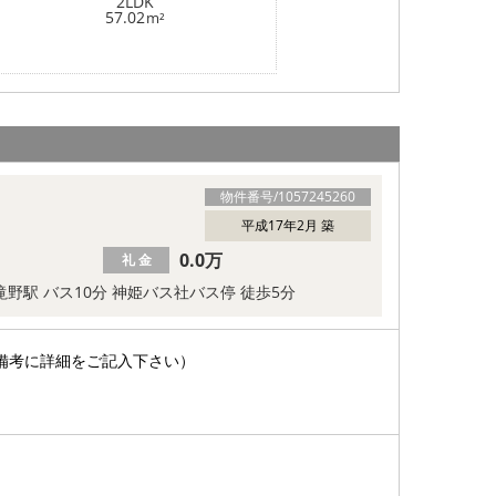
2LDK
57.02
m²
物件番号/
1057245260
平成17年2月 築
0.0万
礼 金
 滝野駅 バス10分 神姫バス社バス停 徒歩5分
備考に詳細をご記入下さい）