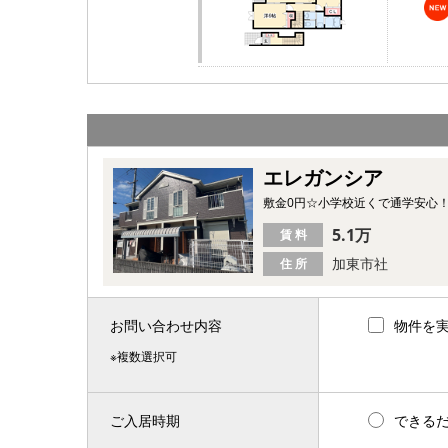
エレガンシア
敷金0円☆小学校近くで通学安心
5.1万
賃 料
加東市社
住 所
お問い合わせ内容
物件を
※複数選択可
ご入居時期
できる