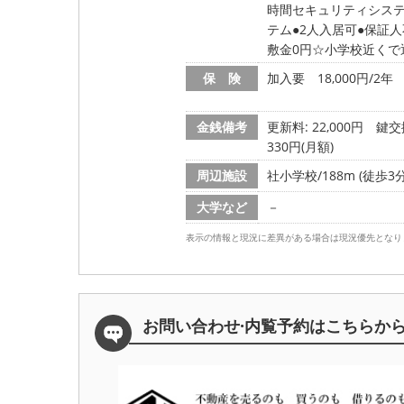
時間セキュリティシス
テム
2人入居可
保証人
敷金0円☆小学校近くで
保 険
加入要 18,000円/2年
金銭備考
更新料: 22,000円
鍵交換
330円(月額)
周辺施設
社小学校/188m (徒歩3分
大学など
－
表示の情報と現況に差異がある場合は現況優先となり
お問い合わせ·内覧予約は
こちらか