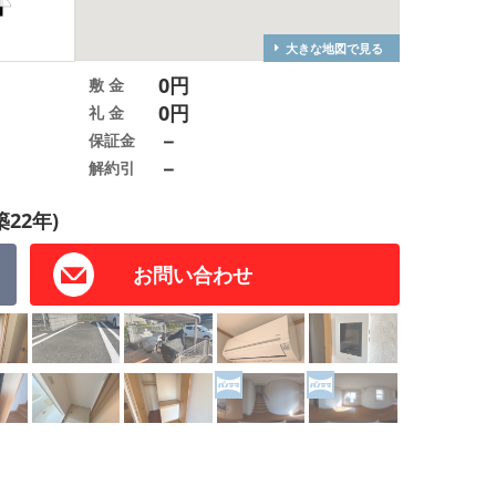
大きな地図で見る
0円
敷 金
0円
礼 金
－
保証金
－
解約引
築22年)
お問い合わせ