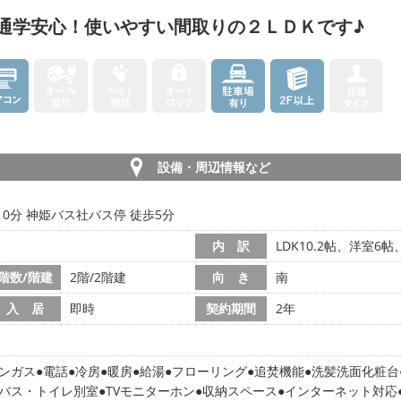
通学安心！使いやすい間取りの２ＬＤＫです♪
設備・周辺情報など
10分 神姫バス社バス停 徒歩5分
内 訳
LDK10.2帖、洋室6
階数/階建
2階/2階建
向 き
南
入 居
即時
契約期間
2年
ンガス
電話
冷房
暖房
給湯
フローリング
追焚機能
洗髪洗面化粧台
バス・トイレ別室
TVモニターホン
収納スペース
インターネット対応