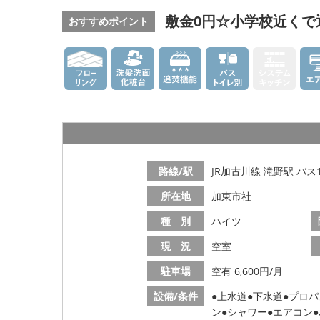
敷金0円☆小学校近くで
おすすめポイント
路線/駅
JR加古川線 滝野駅 バス
所在地
加東市社
種 別
ハイツ
現 況
空室
駐車場
空有 6,600円/月
設備/条件
上水道
下水道
プロパ
ン
シャワー
エアコン