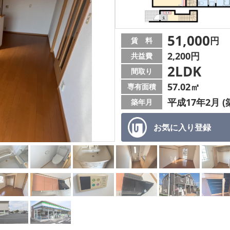
51,000
円
賃 料
2,200円
共益費
2LDK
間取り
57.02㎡
専有面積
平成17年2月 (
築年月
お気に入り
登録