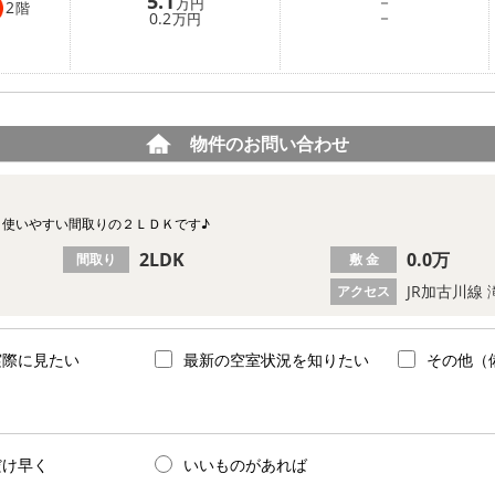
5.1
－
万円
2
階
－
0.2
万円
物件のお問い合わせ
！使いやすい間取りの２ＬＤＫです♪
2LDK
0.0万
間取り
敷 金
JR加古川線
アクセス
実際に見たい
最新の空室状況を知りたい
その他（
だけ早く
いいものがあれば