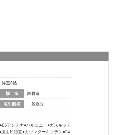
帖、洋室6帖
構 造
鉄骨造
取引態様
一般媒介
BSアンテナ
バルコニー
ガスキッチ
洗面所独立
カウンターキッチン
24