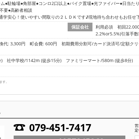
テム
駐輪場
角部屋
コンロ2口以上
バイク置場
光ファイバー
日当た
不要
高齢者相談
通学安心！使いやすい間取りの２ＬＤＫです♪現地待ち合わせもお任せ
保証会社
利用必須 初回22.0
2.2%or5.5%)引落手
代: 3,300円
町会費: 600円
初期費用分割可/カード決済可/定額クリ
)
社中学校/1142m (徒歩15分)
ファミリーマート/580m (徒歩8分)
ます。
ら
079-451-7417
営
定